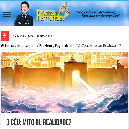
PG Kids 2026 – Jesus e eu
PG Teens 2026 – A Luz do Mundo
Inicio
/
Mensagens
/
Pr. Henry Feyerabend
/
O Céu: Mito ou Realidade?
O Céu: Mito ou Realidade?