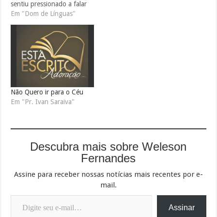
sentiu pressionado a falar
em línguas? No Está Escrito
Em "Dom de Línguas"
Adoração de hoje, o Pr.
Ivan Saraiva vai abordar o
tema Verdades e Mitos do
Dom de Línguas. Confira!
Parte 1 …
Não Quero ir para o Céu
Em "Pr. Ivan Saraiva"
Descubra mais sobre Weleson
Fernandes
Assine para receber nossas notícias mais recentes por e-
mail.
Digite seu e-mail…
Assinar