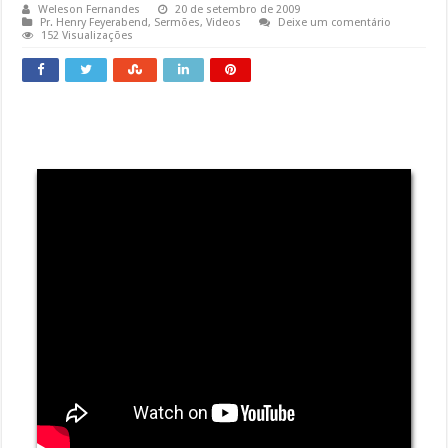
Weleson Fernandes
20 de setembro de 2009
Pr. Henry Feyerabend
,
Sermões
,
Videos
Deixe um comentário
152 Visualizações