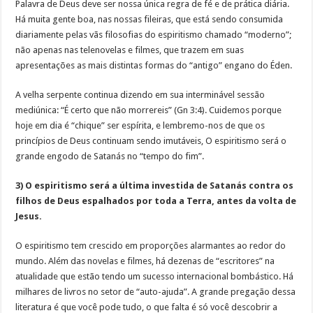
Palavra de Deus deve ser nossa única regra de fé e de prática diária.
Há muita gente boa, nas nossas fileiras, que está sendo consumida
diariamente pelas vãs filosofias do espiritismo chamado “moderno”;
não apenas nas telenovelas e filmes, que trazem em suas
apresentações as mais distintas formas do “antigo” engano do Éden.
A velha serpente continua dizendo em sua interminável sessão
mediúnica: “É certo que não morrereis” (Gn 3:4). Cuidemos porque
hoje em dia é “chique” ser espírita, e lembremo-nos de que os
princípios de Deus continuam sendo imutáveis, O espiritismo será o
grande engodo de Satanás no “tempo do fim”.
3) O espiritismo será a última investida de Satanás contra os
filhos de Deus espalhados por toda a Terra, antes da volta de
Jesus.
O espiritismo tem crescido em proporções alarmantes ao redor do
mundo. Além das novelas e filmes, há dezenas de “escritores” na
atualidade que estão tendo um sucesso internacional bombástico. Há
milhares de livros no setor de “auto-ajuda”. A grande pregação dessa
literatura é que você pode tudo, o que falta é só você descobrir a