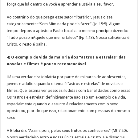
força que há dentro de você e aprender a usá-la a seu favor.
Ao contrário do que prega esse setor “literário”, Jesus disse
categoricamente: “Sem Mim nada podeis fazer” (Jo 15:5). Algum
tempo depois o apóstolo Paulo focaliza o mesmo princípio dizendo:
“Tudo posso nAquele que me fortalece” (Fp 4:13). Nossa suficiência é
Cristo, o resto é palha.
4) O exemplo de vida da maioria dos “astros e estrelas” das
novelas e filmes é pouco recomendável.
Há uma verdadeira idolatria por parte de milhares de adolescentes,
jovens e adultos quando o tema é “astros e estrelas” de novelas e
filmes. Que lástima ver pessoas iludidas com banalidades como essa!
Os “astros e estrelas” definitivamente não são um exemplo de vida,
especialmente quando o assunto é relacionamento com o sexo
oposto ou, pior do que isso, relacionamento com pessoas do mesmo
sexo.
A Bíblia diz: “Assim, pois, pelos seus frutos os conhecereis” (Mt 7:20).
Nosso verdadeiro astro e nossa única estrela é Cristo. Ele disse: “Eu