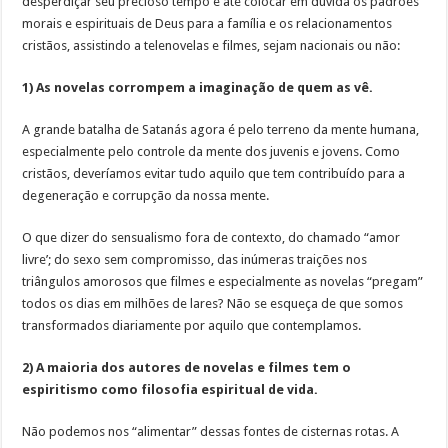
desperdiçar seu precioso tempo e até colocar em dúvida os padrões
morais e espirituais de Deus para a família e os relacionamentos
cristãos, assistindo a telenovelas e filmes, sejam nacionais ou não:
1) As novelas corrompem a imaginação de quem as vê.
A grande batalha de Satanás agora é pelo terreno da mente humana,
especialmente pelo controle da mente dos juvenis e jovens. Como
cristãos, deveríamos evitar tudo aquilo que tem contribuído para a
degeneração e corrupção da nossa mente.
O que dizer do sensualismo fora de contexto, do chamado “amor
livre’; do sexo sem compromisso, das inúmeras traições nos
triângulos amorosos que filmes e especialmente as novelas “pregam”
todos os dias em milhões de lares? Não se esqueça de que somos
transformados diariamente por aquilo que contemplamos.
2) A maioria dos autores de novelas e filmes tem o
espiritismo como filosofia espiritual de vida.
Não podemos nos “alimentar” dessas fontes de cisternas rotas. A