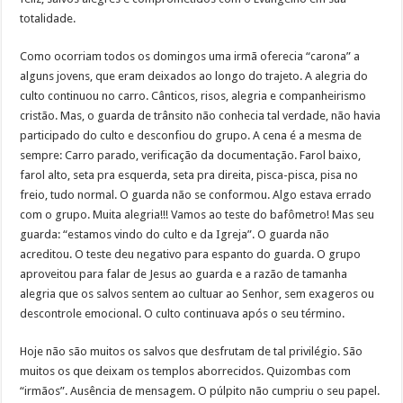
totalidade.
Como ocorriam todos os domingos uma irmã oferecia “carona” a
alguns jovens, que eram deixados ao longo do trajeto. A alegria do
culto continuou no carro. Cânticos, risos, alegria e companheirismo
cristão. Mas, o guarda de trânsito não conhecia tal verdade, não havia
participado do culto e desconfiou do grupo. A cena é a mesma de
sempre: Carro parado, verificação da documentação. Farol baixo,
farol alto, seta pra esquerda, seta pra direita, pisca-pisca, pisa no
freio, tudo normal. O guarda não se conformou. Algo estava errado
com o grupo. Muita alegria!!! Vamos ao teste do bafômetro! Mas seu
guarda: “estamos vindo do culto e da Igreja”. O guarda não
acreditou. O teste deu negativo para espanto do guarda. O grupo
aproveitou para falar de Jesus ao guarda e a razão de tamanha
alegria que os salvos sentem ao cultuar ao Senhor, sem exageros ou
descontrole emocional. O culto continuava após o seu término.
Hoje não são muitos os salvos que desfrutam de tal privilégio. São
muitos os que deixam os templos aborrecidos. Quizombas com
“irmãos”. Ausência de mensagem. O púlpito não cumpriu o seu papel.