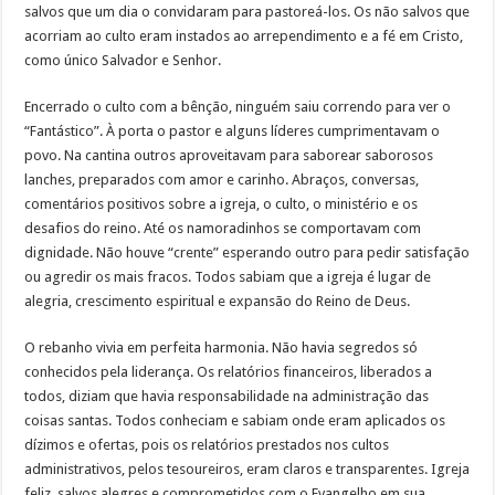
salvos que um dia o convidaram para pastoreá-los. Os não salvos que
acorriam ao culto eram instados ao arrependimento e a fé em Cristo,
como único Salvador e Senhor.
Encerrado o culto com a bênção, ninguém saiu correndo para ver o
“Fantástico”. À porta o pastor e alguns líderes cumprimentavam o
povo. Na cantina outros aproveitavam para saborear saborosos
lanches, preparados com amor e carinho. Abraços, conversas,
comentários positivos sobre a igreja, o culto, o ministério e os
desafios do reino. Até os namoradinhos se comportavam com
dignidade. Não houve “crente” esperando outro para pedir satisfação
ou agredir os mais fracos. Todos sabiam que a igreja é lugar de
alegria, crescimento espiritual e expansão do Reino de Deus.
O rebanho vivia em perfeita harmonia. Não havia segredos só
conhecidos pela liderança. Os relatórios financeiros, liberados a
todos, diziam que havia responsabilidade na administração das
coisas santas. Todos conheciam e sabiam onde eram aplicados os
dízimos e ofertas, pois os relatórios prestados nos cultos
administrativos, pelos tesoureiros, eram claros e transparentes. Igreja
feliz, salvos alegres e comprometidos com o Evangelho em sua