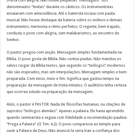
oferta com alegria. Não houve pequenas “mensagens” dos
denominados “levitas” durante os cânticos. Os instrumentistas
ensaiaram com antecedência. Até o baterista tocava com pauta
musical. Não houve destaque da bateria sobre os violinos e demais
instrumentos. Harmonia e ritmo perfeitos. O regente, bem trajado,
conduziu o povo com alegria, sem malabarismos, ao encontro do
Senhor.
O pastor pregou com unção. Mensagem simples fundamentada na
Bíblia. O povo gosta de Bíblia. Não contou piadas. Não mandou os
salvos rasgar da Bíblia textos, que segundo os “teólogos” modernos
não são inspirados, mas sim interpolações. Mensagem simples e bem
preparada. Com inicio, meio e fim. Significa que gastou tempo na
preparação da mensagem de trinta minutos. O auditório tinha certeza
que ocorreu estudo na preparação da mensagem.
Aliás, o pastor é PASTOR. Nada de filosofias humanas, ou citações de
supostos “teólogos alemães”. Apenas a palavra. Ele havia aprendido
quando seminarista e seguia com fidelidade a recomendação paulina:
“Prega a Palavra” (II Tim. 4.2). O povo comparecia ao templo para
ouvir a Palavra de Deus. Não anunciá-la seria trair a confiança dos