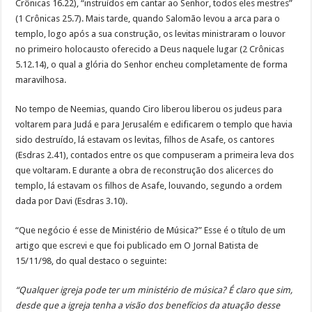
Crônicas 16.22), “instruídos em cantar ao Senhor, todos eles mestres”
(1 Crônicas 25.7). Mais tarde, quando Salomão levou a arca para o
templo, logo após a sua construção, os levitas ministraram o louvor
no primeiro holocausto oferecido a Deus naquele lugar (2 Crônicas
5.12.14), o qual a glória do Senhor encheu completamente de forma
maravilhosa.
No tempo de Neemias, quando Ciro liberou liberou os judeus para
voltarem para Judá e para Jerusalém e edificarem o templo que havia
sido destruído, lá estavam os levitas, filhos de Asafe, os cantores
(Esdras 2.41), contados entre os que compuseram a primeira leva dos
que voltaram. E durante a obra de reconstrução dos alicerces do
templo, lá estavam os filhos de Asafe, louvando, segundo a ordem
dada por Davi (Esdras 3.10).
“Que negócio é esse de Ministério de Música?” Esse é o título de um
artigo que escrevi e que foi publicado em O Jornal Batista de
15/11/98, do qual destaco o seguinte:
“Qualquer igreja pode ter um ministério de música? É claro que sim,
desde que a igreja tenha a visão dos benefícios da atuação desse