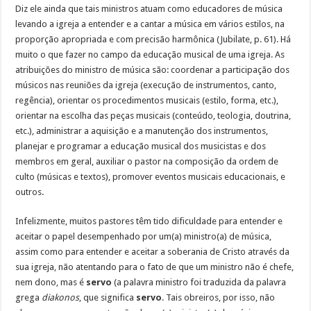
Diz ele ainda que tais ministros atuam como educadores de música
levando a igreja a entender e a cantar a música em vários estilos, na
proporção apropriada e com precisão harmônica (Jubilate, p. 61). Há
muito o que fazer no campo da educação musical de uma igreja. As
atribuições do ministro de música são: coordenar a participação dos
músicos nas reuniões da igreja (execução de instrumentos, canto,
regência), orientar os procedimentos musicais (estilo, forma, etc.),
orientar na escolha das peças musicais (conteúdo, teologia, doutrina,
etc.), administrar a aquisição e a manutenção dos instrumentos,
planejar e programar a educação musical dos musicistas e dos
membros em geral, auxiliar o pastor na composição da ordem de
culto (músicas e textos), promover eventos musicais educacionais, e
outros.
Infelizmente, muitos pastores têm tido dificuldade para entender e
aceitar o papel desempenhado por um(a) ministro(a) de música,
assim como para entender e aceitar a soberania de Cristo através da
sua igreja, não atentando para o fato de que um ministro não é chefe,
nem dono, mas é
servo
(a palavra ministro foi traduzida da palavra
grega
diakonos
, que significa
servo
. Tais obreiros, por isso, não