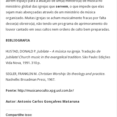
abrem espaço para a atuação de um(a) ministro(a) de música no
ministério global das igrejas que
servem
, o que impede que elas
sejam mais abençoadas através de um ministério de música
organizado. Muitas igrejas se acham musicalmente fracas por falta
desse(a) obreiro(a), não tendo um programa de aprimoramento do
louvor cantado em seus cultos nem ordens de culto bem preparadas.
BIBLIOGRAFIA
HUSTAD, DONALD P.
Jubilate – A música na igreja
. Tradução
de
Jubilate! Church music in the evangelical tradition
. São Paulo: Edições
Vida Nova, 1991. 310 p.
SEGLER, FRANKLIN M.
Christian Worship: Its theology and practice
.
Nashville: Broadman Press, 1967.
Fonte:
http://musicanoculto.xpg.uol.com.br/
Autor:
Antonio Carlos Gonçalves Mataruna
Compartilhe isso: