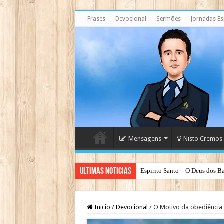
Frases
Devocional
Sermões
Jornadas Esp
Mensagens
Nisto Cremos
Ultimas Noticias
Espirito Santo – O Deus dos Ba
Inicio
/
Devocional
/
O Motivo da obediência