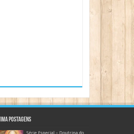
tima Postagens
Série Especial – Doutrina do