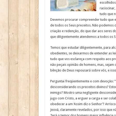
escolhidos
raciocinar
tudo que n
Devemos procurar compreender tudo que ess
de todos os Seus preceitos. Não podemos 
criação e redenção, do que dar aos seres d
que diligentemente atendemos a todos os S
Temos que estudar diligentemente, para al
obedientes, se deixarmos de entender as leis
tudo que vos esclareça com respeito aos pr
não peçais opinião de homens, mas, sejam q
bênção de Deus repousará sobre vós, e isso
Perguntai freqüentemente e com devoção: “
desconsiderando os preceitos divinos? Est
inimigo? Mostro uma negligente desconsid
jugo com Cristo, a erguer a carga e ser col
obedecer a um ‘Assim diz o Senhor’? Arrisco
Jeová, claramente revelados, por isso que 
Terá o temor dos homens maior influência 