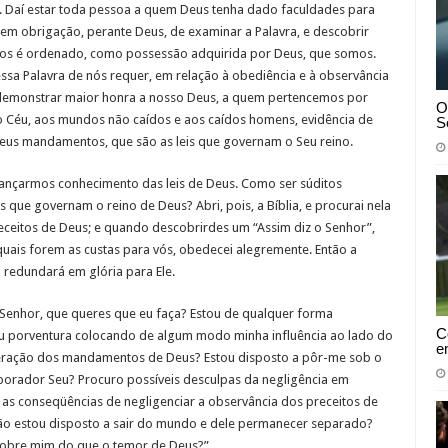
. Daí estar toda pessoa a quem Deus tenha dado faculdades para
, em obrigação, perante Deus, de examinar a Palavra, e descobrir
os é ordenado, como possessão adquirida por Deus, que somos.
a Palavra de nós requer, em relação à obediência e à observância
demonstrar maior honra a nosso Deus, a quem pertencemos por
O
o Céu, aos mundos não caídos e aos caídos homens, evidência de
S
eus mandamentos, que são as leis que governam o Seu reino.
cançarmos conhecimento das leis de Deus. Como ser súditos
 que governam o reino de Deus? Abri, pois, a Bíblia, e procurai nela
eceitos de Deus; e quando descobrirdes um “Assim diz o Senhor”,
uais forem as custas para vós, obedecei alegremente. Então a
 redundará em glória para Ele.
Senhor, que queres que eu faça? Estou de qualquer forma
C
ou porventura colocando de algum modo minha influência ao lado do
e
eração dos mandamentos de Deus? Estou disposto a pôr-me sob o
aborador Seu? Procuro possíveis desculpas da negligência em
 as conseqüências de negligenciar a observância dos preceitos de
não estou disposto a sair do mundo e dele permanecer separado?
sobre mim do que o temor de Deus?”