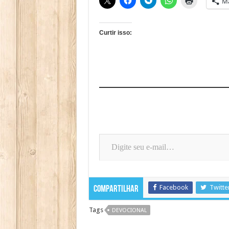
Ma
Curtir isso:
Digite seu e-mail…
Facebook
Twitte
Compartilhar
Tags
DEVOCIONAL