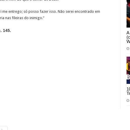
 Ti me entrego; só posso fazer isso. Não serei encontrado em
ia nas fileiras do inimigo.”
. 145.
A
(
W
1
T