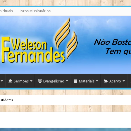
irituais
Livros Missionários
Sermões
Evangelismo
Materiais
Acervo
stidores