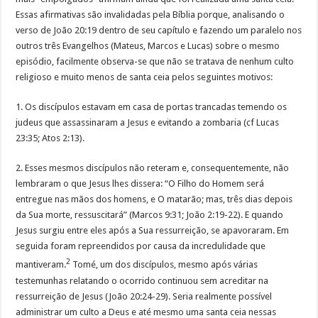
Essas afirmativas são invalidadas pela Bíblia porque, analisando o
verso de João 20:19 dentro de seu capítulo e fazendo um paralelo nos
outros três Evangelhos (Mateus, Marcos e Lucas) sobre o mesmo
episódio, facilmente observa-se que não se tratava de nenhum culto
religioso e muito menos de santa ceia pelos seguintes motivos:
1. Os discípulos estavam em casa de portas trancadas temendo os
judeus que assassinaram a Jesus e evitando a zombaria (cf Lucas
23:35; Atos 2:13).
2. Esses mesmos discípulos não reteram e, consequentemente, não
lembraram o que Jesus lhes dissera: “O Filho do Homem será
entregue nas mãos dos homens, e O matarão; mas, três dias depois
da Sua morte, ressuscitará” (Marcos 9:31; João 2:19-22). E quando
Jesus surgiu entre eles após a Sua ressurreição, se apavoraram. Em
seguida foram repreendidos por causa da incredulidade que
2
mantiveram.
Tomé, um dos discípulos, mesmo após várias
testemunhas relatando o ocorrido continuou sem acreditar na
ressurreição de Jesus (João 20:24-29). Seria realmente possível
administrar um culto a Deus e até mesmo uma santa ceia nessas