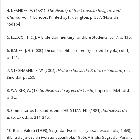
4. NEANDER, A. (1831).
The History of the Christian Religion and
Church
, vol. 1, London: Printed by F. Rivington, p. 337; (Nota de
rodapé).
5. ELLICOTT, C. J. A Bible Commentary for Bible Students, vol 7, p. 138.
6. BAUER, J. B. (2000). Dicionário Bíblico–Teológico, ed. Loyola, col. 1,
p. 141.
7. STEGEMANN, E. W. (2004).
História Social do Protocristianismo
, ed.
Sinoidal, p. 250.
8. WALKER, W. (1925).
História da Igreja de Cristo
, Imprensa Metodista,
p. 32.
9. Comentários baseados em: CHRISTIANINI. (1981).
Subtilezas do
Erro
, 2.ª ed., p. 211-215.
10. Reina Valera (1909); Sagradas Escrituras (versão espanhola, 1569);
Bíblia de Jerusalén (versão espanhola, 1976); A Biblia Sagrada (Pereira