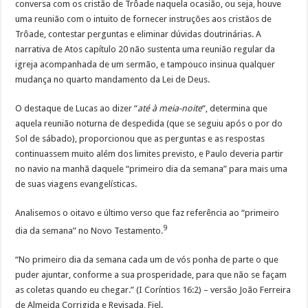
conversa com os cristão de Trôade naquela ocasião, ou seja, houve
uma reunião com o intuito de fornecer instruções aos cristãos de
Trôade, contestar perguntas e eliminar dúvidas doutrinárias. A
narrativa de Atos capítulo 20 não sustenta uma reunião regular da
igreja acompanhada de um sermão, e tampouco insinua qualquer
mudança no quarto mandamento da Lei de Deus.
O destaque de Lucas ao dizer “
até à meia-noite
“, determina que
aquela reunião noturna de despedida (que se seguiu após o por do
Sol de sábado), proporcionou que as perguntas e as respostas
continuassem muito além dos limites previsto, e Paulo deveria partir
no navio na manhã daquele “primeiro dia da semana” para mais uma
de suas viagens evangelísticas.
Analisemos o oitavo e último verso que faz referência ao “primeiro
9
dia da semana” no Novo Testamento.
“No primeiro dia da semana cada um de vós ponha de parte o que
puder ajuntar, conforme a sua prosperidade, para que não se façam
as coletas quando eu chegar.” (I Coríntios 16:2) – versão João Ferreira
de Almeida Corrigida e Revisada, Fiel.