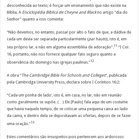
desconhecida ao texto; é forçar um ensinamento que não existe na
Bíblia. A
Enciclopédia Bíblica de Cheyne and Black
no artigo “dia do
Senhor” quanto a isso comenta:
“Não devemos, no entanto, passar por alto o fato de que, a dádiva de
cada um devia ser separada particularmente (
par hauto
), isto é, em
11
seu próprio lar, e não em alguma assembléia de adoração“.
“I Cor.
16, portanto, não nos fornece qualquer fato seguro quanto a
12
observância do domingo nas igrejas paulinas.”
A obra “
The Cambridge Bible For Schools and Colleges
“, publicada
pela Cambridge University Press, declara sobre I Coríntios 16:2:
“Cada um ponha de lado’, isto é, em casa, no lar, não em reunião
como geralmente se supõe. (…) Ele [Paulo] fala aqui de um costume
que havia naquele tempo, de se colocar uma pequena caixa ao lado
da cama, e dentro dela se depositavam as ofertas, depois de se fazer
13
uma oração.”
Estes comentários são insuspeitos pois pertencem aos ardorosos