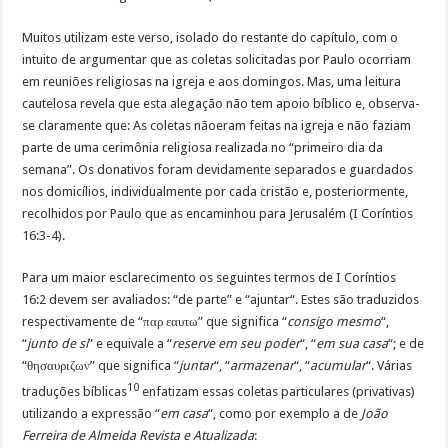
Muitos utilizam este verso, isolado do restante do capítulo, com o
intuito de argumentar que as coletas solicitadas por Paulo ocorriam
em reuniões religiosas na igreja e aos domingos. Mas, uma leitura
cautelosa revela que esta alegação não tem apoio bíblico e, observa-
se claramente que: As coletas nãoeram feitas na igreja e não faziam
parte de uma cerimônia religiosa realizada no “primeiro dia da
semana”. Os donativos foram devidamente separados e guardados
nos domicílios, individualmente por cada cristão e, posteriormente,
recolhidos por Paulo que as encaminhou para Jerusalém (I Coríntios
16:3-4).
Para um maior esclarecimento os seguintes termos de I Coríntios
16:2 devem ser avaliados: “de parte” e “ajuntar“. Estes são traduzidos
respectivamente de “παρ εαυτω” que significa “
consigo mesmo
“,
“
junto de si
” e equivale a “
reserve em seu poder
“, “
em sua casa
“; e de
“θησαυριζων” que significa “
juntar
“, “
armazenar
“, “
acumular
“. Várias
10
traduções bíblicas
enfatizam essas coletas particulares (privativas)
utilizando a expressão “
em casa
“, como por exemplo a de
João
Ferreira de Almeida Revista e Atualizada
: