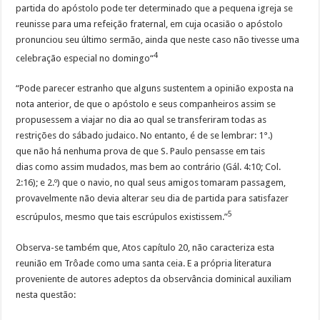
partida do apóstolo pode ter determinado que a pequena igreja se
reunisse para uma refeição fraternal, em cuja ocasião o apóstolo
pronunciou seu último sermão, ainda que neste caso não tivesse uma
4
celebração especial no domingo“
“Pode parecer estranho que alguns sustentem a opinião exposta na
nota anterior, de que o apóstolo e seus companheiros assim se
propusessem a viajar no dia ao qual se transferiram todas as
restrições do sábado judaico. No entanto, é de se lembrar: 1°.)
que não há nenhuma prova de que S. Paulo pensasse em tais
dias como assim mudados, mas bem ao contrário (Gál. 4:10; Col.
2:16); e 2.º) que o navio, no qual seus amigos tomaram passagem,
provavelmente não devia alterar seu dia de partida para satisfazer
5
escrúpulos, mesmo que tais escrúpulos existissem.”
Observa-se também que, Atos capítulo 20, não caracteriza esta
reunião em Trôade como uma santa ceia. E a própria literatura
proveniente de autores adeptos da observância dominical auxiliam
nesta questão: