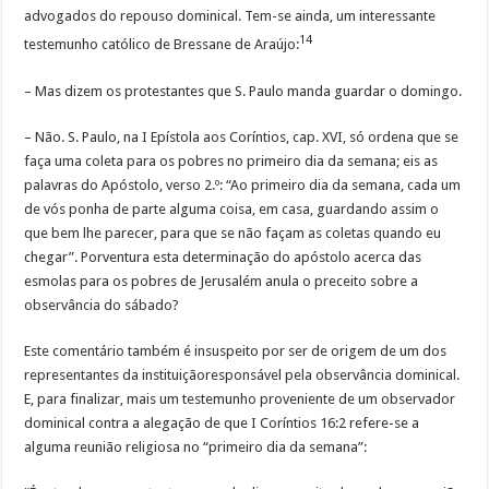
advogados do repouso dominical. Tem-se ainda, um interessante
14
testemunho católico de Bressane de Araújo:
– Mas dizem os protestantes que S. Paulo manda guardar o domingo.
– Não. S. Paulo, na I Epístola aos Coríntios, cap. XVI, só ordena que se
faça uma coleta para os pobres no primeiro dia da semana; eis as
palavras do Apóstolo, verso 2.º: “Ao primeiro dia da semana, cada um
de vós ponha de parte alguma coisa, em casa, guardando assim o
que bem lhe parecer, para que se não façam as coletas quando eu
chegar”. Porventura esta determinação do apóstolo acerca das
esmolas para os pobres de Jerusalém anula o preceito sobre a
observância do sábado?
Este comentário também é insuspeito por ser de origem de um dos
representantes da instituiçãoresponsável pela observância dominical.
E, para finalizar, mais um testemunho proveniente de um observador
dominical contra a alegação de que I Coríntios 16:2 refere-se a
alguma reunião religiosa no “primeiro dia da semana”: