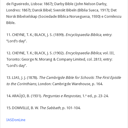
de Figueiredo, Lisboa: 1867); Darby Bible (John Nelson Darby,
Londres: 1867); Dansk Bibel; Svenskt Bibeln (Bíblia Sueca, 1917); Det
Norsk Bibelselskap (Sociedade Bíblica Norueguesa, 1930) e Cornilescu
Bible.
11. CHEYNE, T. K.; BLACK, J. S. (1899).
Encyclopaedia Biblica
, entry:
“Lord’s day”.
12. CHEYNE, T. K.; BLACK, J. S. (1902).
Encyclopaedia Biblica
, vol. III,
Toronto: George N. Morang & Company Limited, col. 2813, entry:
“Lord’s day”.
13. LIAS, J. J. (1878).
The Cambrigde Bible for Schools
:
The First Epistle
to the Corinthians
, London: Cambrigde Warehouse, p. 164.
14. ARAÚJO, B. (1931).
Perguntas e Respostas
, 1.ª ed., p. 23-24.
15. DOMVILLE, B. W.
The Sabbath
, p. 101-104.
IASDonLine