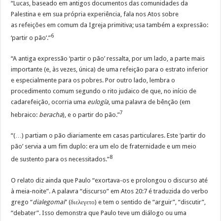
“Lucas, baseado em antigos documentos das comunidades da
Palestina e em sua própria experiência, fala nos Atos sobre
as refeições em comum da Igreja primitiva; usa também a expressão:
6
‘partir o pão’.”
“A antiga expressão ‘partir o pão’ ressalta, por um lado, a parte mais
importante (e, às vezes, única) de uma refeição para o estrato inferior
e especialmente para os pobres. Por outro lado, lembra o
procedimento comum segundo o rito judaico de que, no início de
cadarefeição, ocorria uma
eulogía
, uma palavra de bênção (em
7
hebraico:
beracha
), e o partir do pão.”
“(…) partiam o pão diariamente em casas particulares. Este ‘partir do
pão’ servia a um fim duplo: era um elo de fraternidade e um meio
8
de sustento para os necessitados.”
O relato diz ainda que Paulo “exortava-os e prolongou o discurso até
à meia-noite”. A palavra “discurso” em Atos 20:7 é traduzida do verbo
grego “
dialegomai
” (διελεγετο) e tem o sentido de “arguir”, “discutir”,
“debater”. Isso demonstra que Paulo teve um diálogo ou uma