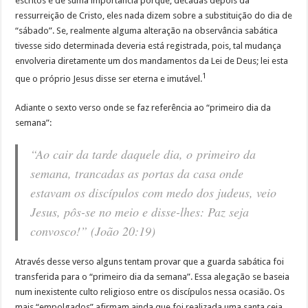
escritos é de suma importância porque, décadas depois da
ressurreição de Cristo, eles nada dizem sobre a substituição do dia de
“sábado”. Se, realmente alguma alteração na observância sabática
tivesse sido determinada deveria está registrada, pois, tal mudança
envolveria diretamente um dos mandamentos da Lei de Deus; lei esta
1
que o próprio Jesus disse ser eterna e imutável.
Adiante o sexto verso onde se faz referência ao “primeiro dia da
semana”:
“Ao cair da tarde daquele dia, o primeiro da
semana, trancadas as portas da casa onde
estavam os discípulos com medo dos judeus, veio
Jesus, pôs-se no meio e disse-lhes: Paz seja
convosco!” (João 20:19)
Através desse verso alguns tentam provar que a guarda sabática foi
transferida para o “primeiro dia da semana”. Essa alegação se baseia
num inexistente culto religioso entre os discípulos nessa ocasião. Os
mais “empolgados” afirmam ainda que foi realizada uma santa ceia.