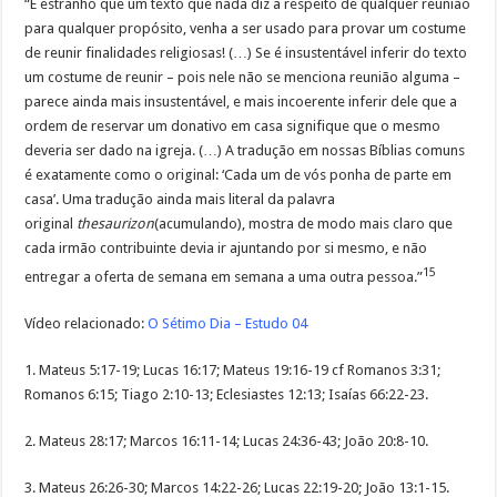
“É estranho que um texto que nada diz a respeito de qualquer reunião
para qualquer propósito, venha a ser usado para provar um costume
de reunir finalidades religiosas! (…) Se é insustentável inferir do texto
um costume de reunir – pois nele não se menciona reunião alguma –
parece ainda mais insustentável, e mais incoerente inferir dele que a
ordem de reservar um donativo em casa signifique que o mesmo
deveria ser dado na igreja. (…) A tradução em nossas Bíblias comuns
é exatamente como o original: ‘Cada um de vós ponha de parte em
casa’. Uma tradução ainda mais literal da palavra
original
thesaurizon
(acumulando), mostra de modo mais claro que
cada irmão contribuinte devia ir ajuntando por si mesmo, e não
15
entregar a oferta de semana em semana a uma outra pessoa.”
Vídeo relacionado:
O Sétimo Dia – Estudo 04
1. Mateus 5:17-19; Lucas 16:17; Mateus 19:16-19 cf Romanos 3:31;
Romanos 6:15; Tiago 2:10-13; Eclesiastes 12:13; Isaías 66:22-23.
2. Mateus 28:17; Marcos 16:11-14; Lucas 24:36-43; João 20:8-10.
3. Mateus 26:26-30; Marcos 14:22-26; Lucas 22:19-20; João 13:1-15.