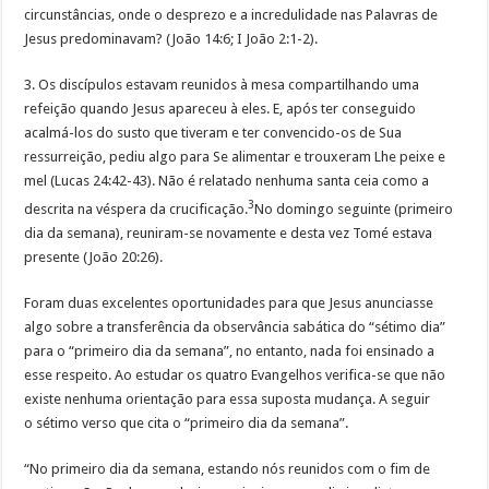
circunstâncias, onde o desprezo e a incredulidade nas Palavras de
Jesus predominavam? (João 14:6; I João 2:1-2).
3. Os discípulos estavam reunidos à mesa compartilhando uma
refeição quando Jesus apareceu à eles. E, após ter conseguido
acalmá-los do susto que tiveram e ter convencido-os de Sua
ressurreição, pediu algo para Se alimentar e trouxeram Lhe peixe e
mel (Lucas 24:42-43). Não é relatado nenhuma santa ceia como a
3
descrita na véspera da crucificação.
No domingo seguinte (primeiro
dia da semana), reuniram-se novamente e desta vez Tomé estava
presente (João 20:26).
Foram duas excelentes oportunidades para que Jesus anunciasse
algo sobre a transferência da observância sabática do “sétimo dia”
para o “primeiro dia da semana”, no entanto, nada foi ensinado a
esse respeito. Ao estudar os quatro Evangelhos verifica-se que não
existe nenhuma orientação para essa suposta mudança. A seguir
o sétimo verso que cita o “primeiro dia da semana”.
“No primeiro dia da semana, estando nós reunidos com o fim de