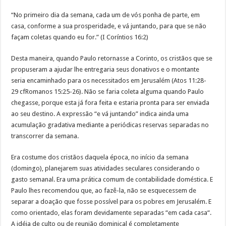
“No primeiro dia da semana, cada um de vós ponha de parte, em
casa, conforme a sua prosperidade, e vá juntando, para que se não
façam coletas quando eu for.” (I Coríntios 16:2)
Desta maneira, quando Paulo retornasse a Corinto, os cristãos que se
propuseram a ajudar lhe entregaria seus donativos e o montante
seria encaminhado para os necessitados em Jerusalém (Atos 11:28-
29 cfRomanos 15:25-26). Não se faria coleta alguma quando Paulo
chegasse, porque esta já fora feita e estaria pronta para ser enviada
ao seu destino. A expressão “e vá juntando” indica ainda uma
acumulação gradativa mediante a periódicas reservas separadas no
transcorrer da semana.
Era costume dos cristãos daquela época, no início da semana
(domingo), planejarem suas atividades seculares considerando o
gasto semanal. Era uma prática comum de contabilidade doméstica. E
Paulo lhes recomendou que, ao fazê-la, não se esquecessem de
separar a doação que fosse possível para os pobres em Jerusalém. E
como orientado, elas foram devidamente separadas “em cada casa“.
A idéia de culto ou de reunião dominical é completamente