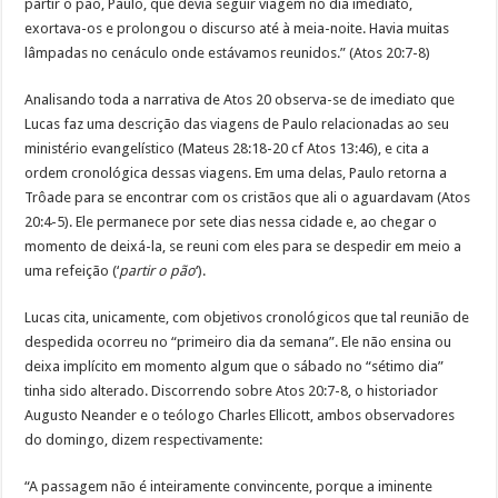
partir o pão, Paulo, que devia seguir viagem no dia imediato,
exortava-os e prolongou o discurso até à meia-noite. Havia muitas
lâmpadas no cenáculo onde estávamos reunidos.” (Atos 20:7-8)
Analisando toda a narrativa de Atos 20 observa-se de imediato que
Lucas faz uma descrição das viagens de Paulo relacionadas ao seu
ministério evangelístico (Mateus 28:18-20 cf Atos 13:46), e cita a
ordem cronológica dessas viagens. Em uma delas, Paulo retorna a
Trôade para se encontrar com os cristãos que ali o aguardavam (Atos
20:4-5). Ele permanece por sete dias nessa cidade e, ao chegar o
momento de deixá-la, se reuni com eles para se despedir em meio a
uma refeição (‘
partir o pão
‘).
Lucas cita, unicamente, com objetivos cronológicos que tal reunião de
despedida ocorreu no “primeiro dia da semana”. Ele não ensina ou
deixa implícito em momento algum que o sábado no “sétimo dia”
tinha sido alterado. Discorrendo sobre Atos 20:7-8, o historiador
Augusto Neander e o teólogo Charles Ellicott, ambos observadores
do domingo, dizem respectivamente:
“A passagem não é inteiramente convincente, porque a iminente