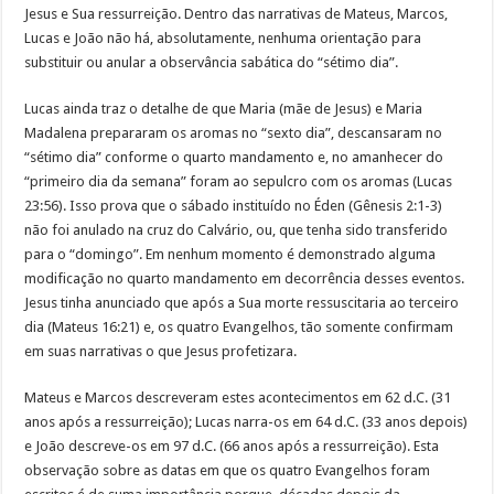
Jesus e Sua ressurreição. Dentro das narrativas de Mateus, Marcos,
Lucas e João não há, absolutamente, nenhuma orientação para
substituir ou anular a observância sabática do “sétimo dia”.
Lucas ainda traz o detalhe de que Maria (mãe de Jesus) e Maria
Madalena prepararam os aromas no “sexto dia”, descansaram no
“sétimo dia” conforme o quarto mandamento e, no amanhecer do
“primeiro dia da semana” foram ao sepulcro com os aromas (Lucas
23:56). Isso prova que o sábado instituído no Éden (Gênesis 2:1-3)
não foi anulado na cruz do Calvário, ou, que tenha sido transferido
para o “domingo”. Em nenhum momento é demonstrado alguma
modificação no quarto mandamento em decorrência desses eventos.
Jesus tinha anunciado que após a Sua morte ressuscitaria ao terceiro
dia (Mateus 16:21) e, os quatro Evangelhos, tão somente confirmam
em suas narrativas o que Jesus profetizara.
Mateus e Marcos descreveram estes acontecimentos em 62 d.C. (31
anos após a ressurreição); Lucas narra-os em 64 d.C. (33 anos depois)
e João descreve-os em 97 d.C. (66 anos após a ressurreição). Esta
observação sobre as datas em que os quatro Evangelhos foram