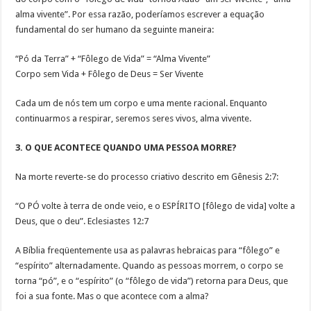
alma vivente”. Por essa razão, poderíamos escrever a equação
fundamental do ser humano da seguinte maneira:
“Pó da Terra” + “Fôlego de Vida” = “Alma Vivente”
Corpo sem Vida + Fôlego de Deus = Ser Vivente
Cada um de nós tem um corpo e uma mente racional. Enquanto
continuarmos a respirar, seremos seres vivos, alma vivente.
3. O QUE ACONTECE QUANDO UMA PESSOA MORRE?
Na morte reverte-se do processo criativo descrito em Gênesis 2:7:
“O PÓ volte à terra de onde veio, e o ESPÍRITO [fôlego de vida] volte a
Deus, que o deu”. Eclesiastes 12:7
A Bíblia freqüentemente usa as palavras hebraicas para “fôlego” e
“espírito” alternadamente. Quando as pessoas morrem, o corpo se
torna “pó”, e o “espírito” (o “fôlego de vida”) retorna para Deus, que
foi a sua fonte. Mas o que acontece com a alma?