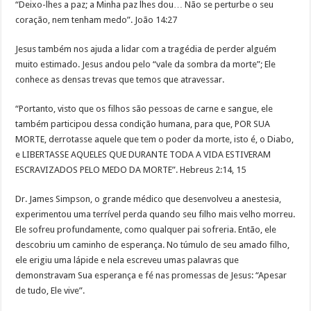
“Deixo-lhes a paz; a Minha paz lhes dou… Não se perturbe o seu
coração, nem tenham medo”. João 14:27
Jesus também nos ajuda a lidar com a tragédia de perder alguém
muito estimado. Jesus andou pelo “vale da sombra da morte”; Ele
conhece as densas trevas que temos que atravessar.
“Portanto, visto que os filhos são pessoas de carne e sangue, ele
também participou dessa condição humana, para que, POR SUA
MORTE, derrotasse aquele que tem o poder da morte, isto é, o Diabo,
e LIBERTASSE AQUELES QUE DURANTE TODA A VIDA ESTIVERAM
ESCRAVIZADOS PELO MEDO DA MORTE”. Hebreus 2:14, 15
Dr. James Simpson, o grande médico que desenvolveu a anestesia,
experimentou uma terrível perda quando seu filho mais velho morreu.
Ele sofreu profundamente, como qualquer pai sofreria. Então, ele
descobriu um caminho de esperança. No túmulo de seu amado filho,
ele erigiu uma lápide e nela escreveu umas palavras que
demonstravam Sua esperança e fé nas promessas de Jesus: “Apesar
de tudo, Ele vive”.