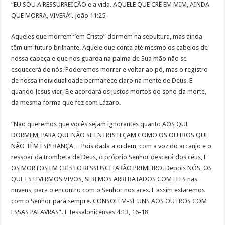
“EU SOU A RESSURREIÇÃO e a vida. AQUELE QUE CRÊ EM MIM, AINDA
QUE MORRA, VIVERÁ”. João 11:25
Aqueles que morrem “em Cristo” dormem na sepultura, mas ainda
têm um futuro brilhante. Aquele que conta até mesmo os cabelos de
nossa cabeça e que nos guarda na palma de Sua mão não se
esquecerá de nós. Poderemos morrer e voltar ao pó, mas o registro
de nossa individualidade permanece claro na mente de Deus. E
quando Jesus vier, Ele acordará os justos mortos do sono da morte,
da mesma forma que fez com Lázaro.
“Não queremos que vocês sejam ignorantes quanto AOS QUE
DORMEM, PARA QUE NÃO SE ENTRISTEÇAM COMO OS OUTROS QUE
NÃO TÊM ESPERANÇA… Pois dada a ordem, com a voz do arcanjo e o
ressoar da trombeta de Deus, o próprio Senhor descerá dos céus, E
OS MORTOS EM CRISTO RESSUSCITARÃO PRIMEIRO. Depois NÓS, OS
QUE ESTIVERMOS VIVOS, SEREMOS ARREBATADOS COM ELES nas
nuvens, para o encontro com o Senhor nos ares. E assim estaremos
com o Senhor para sempre. CONSOLEM-SE UNS AOS OUTROS COM
ESSAS PALAVRAS”. I Tessalonicenses 4:13, 16-18