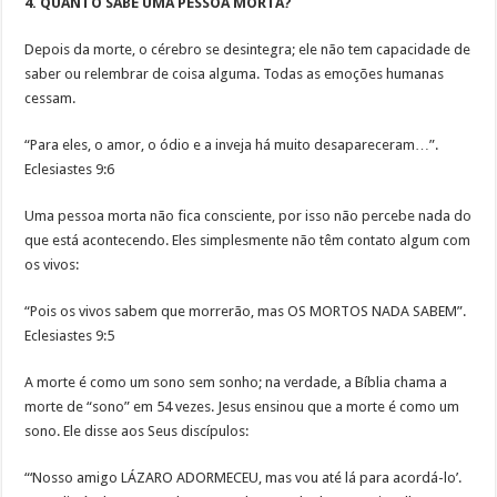
4. QUANTO SABE UMA PESSOA MORTA?
Depois da morte, o cérebro se desintegra; ele não tem capacidade de
saber ou relembrar de coisa alguma. Todas as emoções humanas
cessam.
“Para eles, o amor, o ódio e a inveja há muito desapareceram…”.
Eclesiastes 9:6
Uma pessoa morta não fica consciente, por isso não percebe nada do
que está acontecendo. Eles simplesmente não têm contato algum com
os vivos:
“Pois os vivos sabem que morrerão, mas OS MORTOS NADA SABEM”.
Eclesiastes 9:5
A morte é como um sono sem sonho; na verdade, a Bíblia chama a
morte de “sono” em 54 vezes. Jesus ensinou que a morte é como um
sono. Ele disse aos Seus discípulos:
“‘Nosso amigo LÁZARO ADORMECEU, mas vou até lá para acordá-lo’.