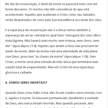
No dia da ressurreição, o túnel da morte se parecerá mais com um
breve descanso. Os mortos não têm consciência do que está
acontecendo. Aqueles que aceitaram a Cristo como seu Salvador,
serão despertados do sono pela Sua maravilhosa voz vinda dos céus.
E a esperança da ressurreição não é a única: temos também a
esperança de um lar celestial no qual Deus “enxugará dos seus olhos
toda lágrima. Não haverá mais morte, nem tristeza, nem choro, nem
dor” (Apocalipse 21:4). Aqueles que amam a Deus não precisam ter
medo da morte. Além da morte está uma eternidade de vida plena
com Deus. Jesus tem “as chaves da morte” (Apocalipse 1:18). Sem
Cristo, a morte seria uma estrada de mão única que terminaria num
estado total de esquecimento. Mas em Cristo há uma esperança
gloriosa e radiante.
6. SOMOS SERES IMORTAIS?
Quando Deus criou Adão e Eva, eles foram criados seres mortais, isso
é, sujeitos à morte. Se tivessem permanecido obedientes à vontade
de Deus, eles nunca teriam morrido. Mas quando pecaram, eles