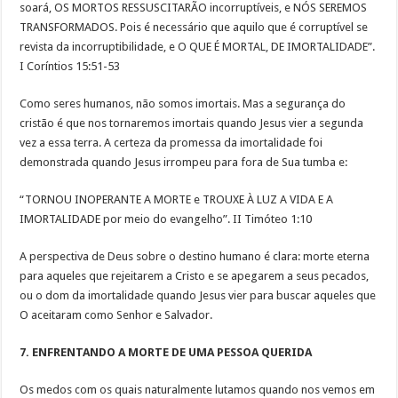
soará, OS MORTOS RESSUSCITARÃO incorruptíveis, e NÓS SEREMOS
TRANSFORMADOS. Pois é necessário que aquilo que é corruptível se
revista da incorruptibilidade, e O QUE É MORTAL, DE IMORTALIDADE”.
I Coríntios 15:51-53
Como seres humanos, não somos imortais. Mas a segurança do
cristão é que nos tornaremos imortais quando Jesus vier a segunda
vez a essa terra. A certeza da promessa da imortalidade foi
demonstrada quando Jesus irrompeu para fora de Sua tumba e:
“TORNOU INOPERANTE A MORTE e TROUXE À LUZ A VIDA E A
IMORTALIDADE por meio do evangelho”. II Timóteo 1:10
A perspectiva de Deus sobre o destino humano é clara: morte eterna
para aqueles que rejeitarem a Cristo e se apegarem a seus pecados,
ou o dom da imortalidade quando Jesus vier para buscar aqueles que
O aceitaram como Senhor e Salvador.
7. ENFRENTANDO A MORTE DE UMA PESSOA QUERIDA
Os medos com os quais naturalmente lutamos quando nos vemos em