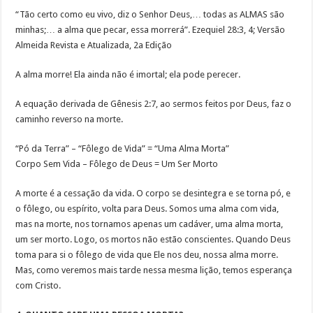
“Tão certo como eu vivo, diz o Senhor Deus,… todas as ALMAS são
minhas;… a alma que pecar, essa morrerá”. Ezequiel 28:3, 4; Versão
Almeida Revista e Atualizada, 2a Edição
A alma morre! Ela ainda não é imortal; ela pode perecer.
A equação derivada de Gênesis 2:7, ao sermos feitos por Deus, faz o
caminho reverso na morte.
“Pó da Terra” – “Fôlego de Vida” = “Uma Alma Morta”
Corpo Sem Vida – Fôlego de Deus = Um Ser Morto
A morte é a cessação da vida. O corpo se desintegra e se torna pó, e
o fôlego, ou espírito, volta para Deus. Somos uma alma com vida,
mas na morte, nos tornamos apenas um cadáver, uma alma morta,
um ser morto. Logo, os mortos não estão conscientes. Quando Deus
toma para si o fôlego de vida que Ele nos deu, nossa alma morre.
Mas, como veremos mais tarde nessa mesma lição, temos esperança
com Cristo.