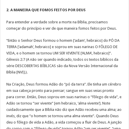
2. A MANEIRA QUE FOMOS FEITOS POR DEUS
Para entender a verdade sobre a morte na Bíblia, precisamos
começar do princípio e ver de que maneira fomos feitos por Deus.
“Então o Senhor Deus formou o homem [‘adam’, hebraico] do PÓ DA
TERRA [‘adamah’, hebraico] e soprou em suas narinas O FÔLEGO DE
VIDA, e o homem se tornou UM SER VIVENTE [‘ALMA’, hebraico]“.
Gênesis 2:7 (A não ser quando indicado, todos os textos bíblicos da
série DESCOBERTAS BÍBLICAS são da Nova Versão Internacional da
Bíblia [NVI].).
Na Criação, Deus formou Adão do “pó da terra”. Ele tinha um cérebro
em sua cabeça pronto para pensar; sangue em suas veias pronto
para correr. Então, Deus soprou em suas narinas o “fôlego de vida”, e
Adão se tornou “ser vivente” [em hebraico, ‘alma vivente’]. Note
cuidadosamente que a Bíblia não diz que Adão recebeu uma alma; ao
invés, diz que “o homem se tornou uma alma vivente”. Quando Deus
deu o fôlego de vida a Adão, a vida começou a fluir de Deus. A junção
do corpo com o “fôlego de vida” tornou Adão “um ser vivente”, “uma