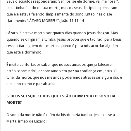
Seus discípulos responderam: ‘Senhor, se ele dorme, vai melhorar’.
Jesus tinha falado da sua morte, mas os seus discípulos pensaram
que ele estava falando simplesmente do sono. Então lhes disse
claramente: ‘LÁZARO MORREU’”. João 11:11-14
Lázaro já estava morto por quatro dias quando Jesus chegou. Mas
quando se dirigiram à tumba, Jesus provou que é tão fácil para Deus
ressuscitar alguém dos mortos quanto é para nós acordar alguém
que esteja dormindo.
É muito confortador saber que nossos amados que já faleceram
estão “dormindo”, descansando em paz na confiança em Jesus. O
túnel da morte, que nós mesmos poderemos atravessar algum dia, é
um sono calmo e paz absoluta.
5. DEUS SE ESQUECE DOS QUE ESTÃO DORMINDO O SONO DA
MORTE?
O sono da morte não é o fim da história. Na tumba, Jesus disse a
Marta, irmão de Lázaro: