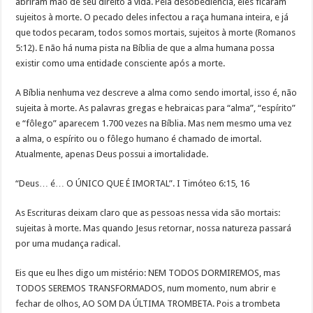
abriram mão de seu direito à vida. Pela desobediência, eles ficaram
sujeitos à morte. O pecado deles infectou a raça humana inteira, e já
que todos pecaram, todos somos mortais, sujeitos à morte (Romanos
5:12). E não há numa pista na Bíblia de que a alma humana possa
existir como uma entidade consciente após a morte.
A Bíblia nenhuma vez descreve a alma como sendo imortal, isso é, não
sujeita à morte. As palavras gregas e hebraicas para “alma”, “espírito”
e “fôlego” aparecem 1.700 vezes na Bíblia. Mas nem mesmo uma vez
a alma, o espírito ou o fôlego humano é chamado de imortal.
Atualmente, apenas Deus possui a imortalidade.
“Deus… é… O ÚNICO QUE É IMORTAL”. I Timóteo 6:15, 16
As Escrituras deixam claro que as pessoas nessa vida são mortais:
sujeitas à morte. Mas quando Jesus retornar, nossa natureza passará
por uma mudança radical.
Eis que eu lhes digo um mistério: NEM TODOS DORMIREMOS, mas
TODOS SEREMOS TRANSFORMADOS, num momento, num abrir e
fechar de olhos, AO SOM DA ÚLTIMA TROMBETA. Pois a trombeta