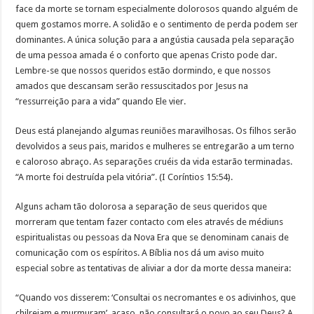
face da morte se tornam especialmente dolorosos quando alguém de
quem gostamos morre. A solidão e o sentimento de perda podem ser
dominantes. A única solução para a angústia causada pela separação
de uma pessoa amada é o conforto que apenas Cristo pode dar.
Lembre-se que nossos queridos estão dormindo, e que nossos
amados que descansam serão ressuscitados por Jesus na
“ressurreição para a vida” quando Ele vier.
Deus está planejando algumas reuniões maravilhosas. Os filhos serão
devolvidos a seus pais, maridos e mulheres se entregarão a um terno
e caloroso abraço. As separações cruéis da vida estarão terminadas.
“A morte foi destruída pela vitória”. (I Coríntios 15:54).
Alguns acham tão dolorosa a separação de seus queridos que
morreram que tentam fazer contacto com eles através de médiuns
espiritualistas ou pessoas da Nova Era que se denominam canais de
comunicação com os espíritos. A Bíblia nos dá um aviso muito
especial sobre as tentativas de aliviar a dor da morte dessa maneira:
“Quando vos disserem: ‘Consultai os necromantes e os adivinhos, que
chilreiam e murmuram’, acaso, não consultará o povo ao seu Deus? A