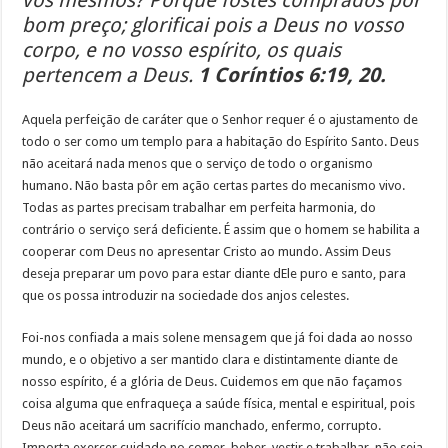
vós mesmos? Porque fostes comprados por
bom preço; glorificai pois a Deus no vosso
corpo, e no vosso espírito, os quais
pertencem a Deus.
1 Coríntios 6:19, 20.
Aquela perfeição de caráter que o Senhor requer é o ajustamento de
todo o ser como um templo para a habitação do Espírito Santo. Deus
não aceitará nada menos que o serviço de todo o organismo
humano. Não basta pôr em ação certas partes do mecanismo vivo.
Todas as partes precisam trabalhar em perfeita harmonia, do
contrário o serviço será deficiente. É assim que o homem se habilita a
cooperar com Deus no apresentar Cristo ao mundo. Assim Deus
deseja preparar um povo para estar diante dEle puro e santo, para
que os possa introduzir na sociedade dos anjos celestes.
Foi-nos confiada a mais solene mensagem que já foi dada ao nosso
mundo, e o objetivo a ser mantido clara e distintamente diante de
nosso espírito, é a glória de Deus. Cuidemos em que não façamos
coisa alguma que enfraqueça a saúde física, mental e espiritual, pois
Deus não aceitará um sacrifício manchado, enfermo, corrupto.
Importa exercer cuidado no comer, beber, vestir e trabalhar, não seja