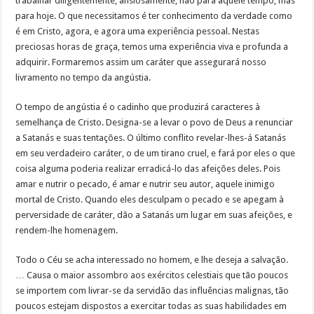
trabalhar diligentemente, ansiosamente, não para aquele tempo, mas
para hoje. O que necessitamos é ter conhecimento da verdade como
é em Cristo, agora, e agora uma experiência pessoal. Nestas
preciosas horas de graça, temos uma experiência viva e profunda a
adquirir. Formaremos assim um caráter que assegurará nosso
livramento no tempo da angústia.
O tempo de angústia é o cadinho que produzirá caracteres à
semelhança de Cristo. Designa-se a levar o povo de Deus a renunciar
a Satanás e suas tentações. O último conflito revelar-lhes-á Satanás
em seu verdadeiro caráter, o de um tirano cruel, e fará por eles o que
coisa alguma poderia realizar erradicá-lo das afeições deles. Pois
amar e nutrir o pecado, é amar e nutrir seu autor, aquele inimigo
mortal de Cristo. Quando eles desculpam o pecado e se apegam à
perversidade de caráter, dão a Satanás um lugar em suas afeições, e
rendem-lhe homenagem.
Todo o Céu se acha interessado no homem, e lhe deseja a salvação.
… Causa o maior assombro aos exércitos celestiais que tão poucos
se importem com livrar-se da servidão das influências malignas, tão
poucos estejam dispostos a exercitar todas as suas habilidades em