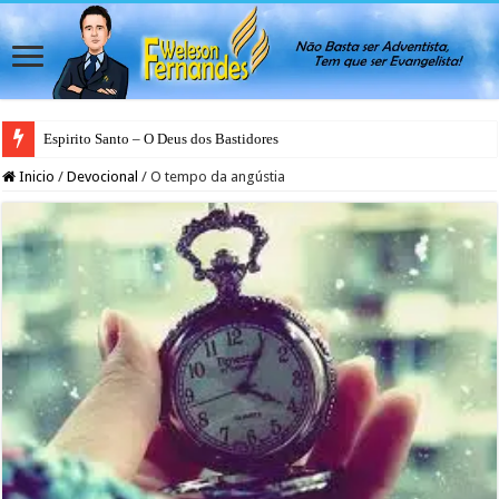
Espirito Santo – O Deus dos Bastidores
Inicio
/
Devocional
/
O tempo da angústia