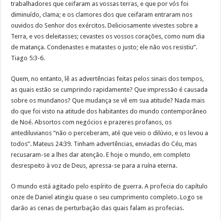
trabalhadores que ceifaram as vossas terras, e que por vós foi
diminuído, clama; e os clamores dos que ceifaram entraram nos
ouvidos do Senhor dos exércitos. Deliciosamente vivestes sobre a
Terra, e vos deleitasses; cevastes os vossos corações, como num dia
de matança. Condenastes e matastes o justo; ele não vos resistiu”.
Tiago 5:3-6.
Quem, no entanto, lê as advertências feitas pelos sinais dos tempos,
as quais estão se cumprindo rapidamente? Que impressão é causada
sobre os mundanos? Que mudança se vê em sua atitude? Nada mais
do que foi visto na atitude dos habitantes do mundo contemporâneo
de Noé. Absortos com negócios e prazeres profanos, os
antediluvianos “não o perceberam, até que veio o dilúvio, e os levou a
todos”. Mateus 24:39. Tinham advertências, enviadas do Céu, mas
recusaram-se a lhes dar atenção. E hoje o mundo, em completo
desrespeito à voz de Deus, apressa-se para a ruína eterna.
O mundo está agitado pelo espírito de guerra. A profecia do capítulo
onze de Daniel atingiu quase o seu cumprimento completo. Logo se
darão as cenas de perturbação das quais falam as profecias.