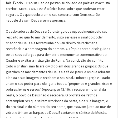
fala. Êxodo 31:12-18. Hão de postar-se do lado da palavra viva: “Está
escrito”. Mateus 4:4. Essa é a única base sobre que poderão estar
seguros. Os que quebraram o seu concerto com Deus estarão
naquele dia sem Deus e sem esperança.
Os adoradores de Deus serão distinguidos especialmente pelo seu
respeito ao quarto mandamento, visto ser esse o sinal do poder
criador de Deus e a testemunha do Seu direito de reclamar a
reverência e a homenagem do homem. Os ímpios serão distinguidos
pelos seus esforços para demolir o monumento comemorativo do
Criador e exaltar a instituição de Roma. Na conclusão do conflito,
todo o cristianismo ficará dividido em dois grandes grupos: Os que
guardam os mandamentos de Deus e a fé de Jesus, e os que adoram
a besta e sua imagem, e recebem o seu sinal. Embora Igreja e Estado
unam o seu poder para obrigar a todos, “pequenos e grandes, ricos e
pobres, livres e servos” (Apocalipse 13:16), a receberem o sinal da
besta, o povo de Deus não o receberá. O profeta de Patmos
contemplou “os que saíram vitoriosos da besta, e da sua imagem, e
do seu sinal, e do número do seu nome, que estavam junto ao mar de
vidro, e tinham as harpas de Deus. E cantavam o cântico de Moisés,