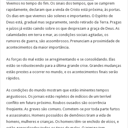
Vivemos no tempo do fim. Os sinais dos tempos, que se cumprem
rapidamente, declaram que a vinda de Cristo está próxima, às portas.
Os dias em que vivemos são solenes e importantes. O Espírito de
Deus está, gradual mas seguramente, sendo retirado da Terra. Pragas
e juízos já estão caindo sobre os que desprezam a graça de Deus. As
calamidades em terra e mar, as condições sociais agitadas, os
rumores de guerra, são assombrosos. Prenunciam a proximidade de
acontecimentos da maior importância.
As forças do mal estão se arregimentando e se consolidando. Elas
estão se robustecendo para a última grande crise. Grandes mudanças
estão prestes a ocorrer no mundo, e os acontecimentos finais serão
rápidos.
As condições do mundo mostram que estão iminentes tempos
angustiosos. Os jornais estão repletos de indícios de um terrível
conflito em futuro próximo. Roubos ousados são ocorrência
freqüente. As greves são comuns. Cometem-se por toda parte furtos
e assassinatos. Homens possuídos de demônios tiram a vida de
homens, mulheres e crianças. Os homens têm-se enchido de vícios, e
estão generalizados todos os tipos de males. O inimigo tem