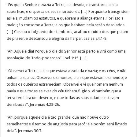
“Eis que o Senhor esvazia a Terra, e a desola, e transtorna a sua
superfície, e dispersa os seus moradores. […] Porquanto transgridem
as leis, mudam os estatutos, e quebram a aliança eterna. Por isso a
maldição consome a Terra; e os que habitam nela serão desolados.
[…] Cessou o folguedo dos tamboris, acabou o ruído dos que pulam
de prazer, e descansou a alegria da harpa”. Isaías 24:1-8.
“Ah! Aquele dia! Porque o dia do Senhor está perto e virá como uma
assolação do Todo-poderoso”. Joel 1:15. […]
“Observei a Terra, e eis que estava assolada e vazia; e os céus, e não
tinham a sua luz. Observei os montes, e eis que estavam tremendo; e
todos os outeiros estremeciam. Observei e vi que homem nenhum
havia e que todas as aves do céu tinham fugido. Vi também que a
terra fértil era um deserto, e que todas as suas cidades estavam
derribadas”. Jeremias 4:23-26.
“Ah! porque aquele dia é tão grande, que não houve outro
semelhante! e é tempo de angústia para Jacó; ele porém será livrado
dela”. Jeremias 30:7.