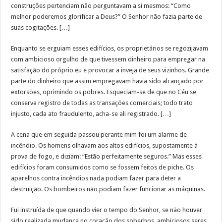
construções pertenciam não perguntavam a si mesmos: “Como
melhor poderemos glorificar a Deus?” O Senhor não fazia parte de
suas cogitações. […]
Enquanto se erguiam esses edifícios, os proprietários se regozijavam
com ambicioso orgulho de que tivessem dinheiro para empregar na
satisfação do próprio eu e provocar a inveja de seus vizinhos. Grande
parte do dinheiro que assim empregavam havia sido alcançado por
extorsões, oprimindo os pobres. Esqueciam-se de que no Céu se
conserva registro de todas as transações comerciais; todo trato
injusto, cada ato fraudulento, acha-se ali registrado. […]
A cena que em seguida passou perante mim foi um alarme de
incêndio. Os homens olhavam aos altos edifícios, supostamente à
prova de fogo, e diziam: “Estão perfeitamente seguros.” Mas esses
edifícios foram consumidos como se fossem feitos de piche. Os
aparelhos contra incêndios nada podiam fazer para deter a
destruição. Os bombeiros não podiam fazer funcionar as máquinas.
Fui instruída de que quando vier o tempo do Senhor, se não houver
sido realizada mudança no coração dos soberbos, ambiciosos seres