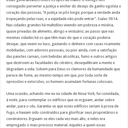
conseguido perverter a justiça e encher do desejo de ganho egoísta o
coração das pessoas. “A justiça se pôs longe; porque a verdade anda
tropeçando pelas ruas, e a eqüidade não pode entrar”. Isaías 59:14.
Nas cidades grandes há multidões vivendo em pobreza e miséria,
quase privadas de alimento, abrigo e vestuário; ao passo que nas
mesmas cidades há os que têm mais do que o coração poderia
desejar, que vivem no luxo, gastando o dinheiro com casas ricamente
mobiliadas, com adornos pessoais, ou pior ainda, com a satisfação
das paixões carnais, com bebidas alcoólicas, fumo e outros artigos
que destroem as faculdades do cérebro, desequilibram a mente e
degradam a vida. Sobem para Deus os clamores da humanidade que
perece de fome, ao mesmo tempo em que, por toda sorte de
opressões e extorsões, os homens acumulam fortunas colossais.
Uma ocasião, achando-me eu na cidade de Nova York, fui convidada,
à noite, para contemplar os edifícios que se erguiam, andar sobre
andar, para o céu. Garantia-se que esses edifícios seriam à prova de
fogo, e haviam sido construídos para glorificar seus proprietários e
construtores. Erguiam-se eles cada vez mais alto, e neles era
empregado o mais precioso material. Aqueles a quem essas