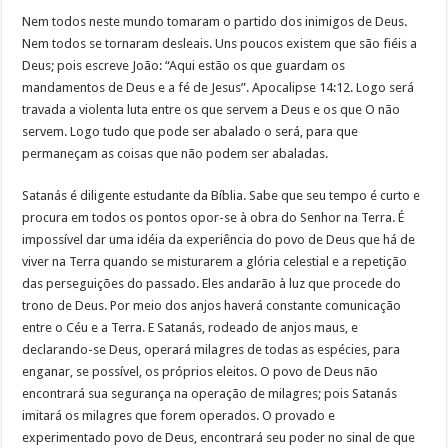
Nem todos neste mundo tomaram o partido dos inimigos de Deus.
Nem todos se tornaram desleais. Uns poucos existem que são fiéis a
Deus; pois escreve João: “Aqui estão os que guardam os
mandamentos de Deus e a fé de Jesus”. Apocalipse 14:12. Logo será
travada a violenta luta entre os que servem a Deus e os que O não
servem. Logo tudo que pode ser abalado o será, para que
permaneçam as coisas que não podem ser abaladas.
Satanás é diligente estudante da Bíblia. Sabe que seu tempo é curto e
procura em todos os pontos opor-se à obra do Senhor na Terra. É
impossível dar uma idéia da experiência do povo de Deus que há de
viver na Terra quando se misturarem a glória celestial e a repetição
das perseguições do passado. Eles andarão à luz que procede do
trono de Deus. Por meio dos anjos haverá constante comunicação
entre o Céu e a Terra. E Satanás, rodeado de anjos maus, e
declarando-se Deus, operará milagres de todas as espécies, para
enganar, se possível, os próprios eleitos. O povo de Deus não
encontrará sua segurança na operação de milagres; pois Satanás
imitará os milagres que forem operados. O provado e
experimentado povo de Deus, encontrará seu poder no sinal de que