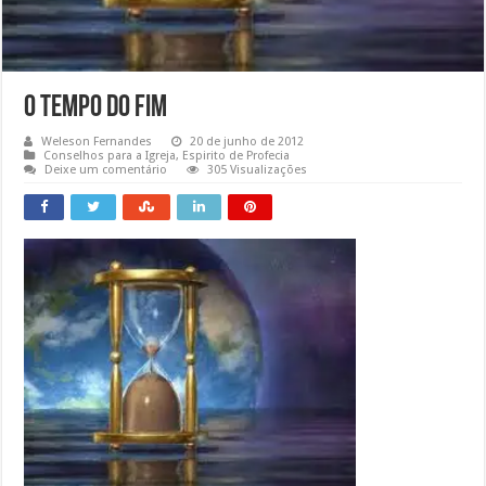
O tempo do fim
Weleson Fernandes
20 de junho de 2012
Conselhos para a Igreja
,
Espirito de Profecia
Deixe um comentário
305 Visualizações