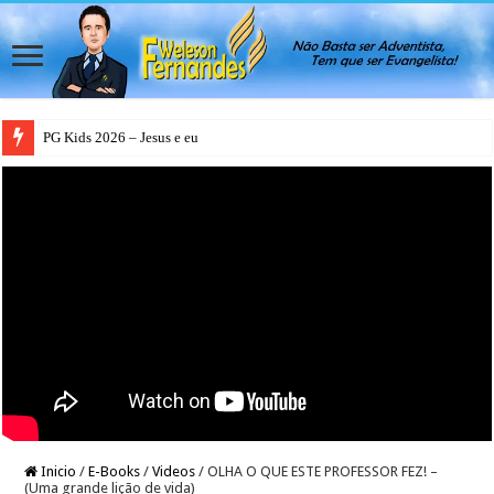
PG Kids 2026 – Jesus e eu
Inicio
/
E-Books
/
Videos
/
OLHA O QUE ESTE PROFESSOR FEZ! –
(Uma grande lição de vida)