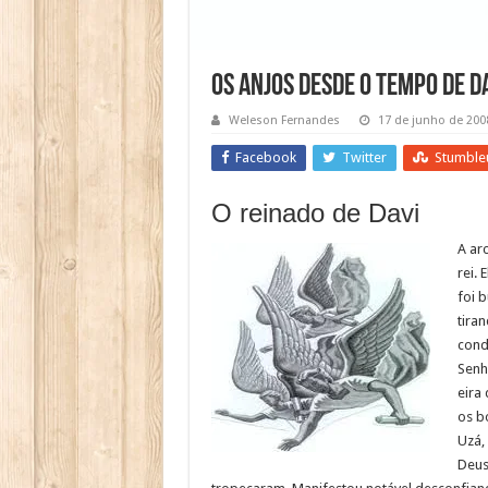
Os anjos desde o tempo de Da
Weleson Fernandes
17 de junho de 200
Facebook
Twitter
Stumble
O reinado de Davi
A ar
rei. 
foi 
tira
cond
Senh
eira
os b
Uzá, 
Deus