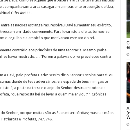
 de Deus, como se Aquele que trouxera a arca da terra dos filisteus
que acompanhavam a arca castigaram a impaciente presunção de Uzá,
ritual Gifts 4a:111.
entre as nações estrangeiras, resolveu Davi aumentar seu exército,
tivessem em idade conveniente. Para levar isto a efeito, tornou-se
am o orgulho e a ambição que motivaram este ato do rei. …
C
e
amente contrário aos princípios de uma teocracia. Mesmo Joabe
i se havia mostrado. … “Porém a palavra do rei prevaleceu contra
 Davi, pelo profeta Gade: “Assim diz o Senhor: Escolhe para ti: ou
sumas diante de teus adversários, e a espada de teus inimigos te
, isto é, a peste na terra e o anjo do Senhor destruam todos os
profeta, “que resposta hei de levar a quem me enviou.” 1 Crônicas
A
(
 do Senhor, porque muitas são as Suas misericórdias; mas nas mãos
W
Patriarcas e Profetas, 747, 748.