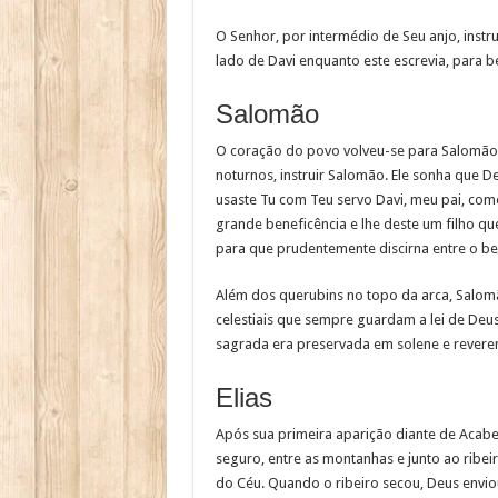
O Senhor, por intermédio de Seu anjo, inst
lado de Davi enquanto este escrevia, para b
Salomão
O coração do povo volveu-se para Salomão,
noturnos, instruir Salomão. Ele sonha que D
usaste Tu com Teu servo Davi, meu pai, com
grande beneficência e lhe deste um filho qu
para que prudentemente discirna entre o bem 
Além dos querubins no topo da arca, Salom
celestiais que sempre guardam a lei de Deus.
sagrada era preservada em solene e reveren
Elias
Após sua primeira aparição diante de Acabe p
seguro, entre as montanhas e junto ao ribeir
do Céu. Quando o ribeiro secou, Deus enviou