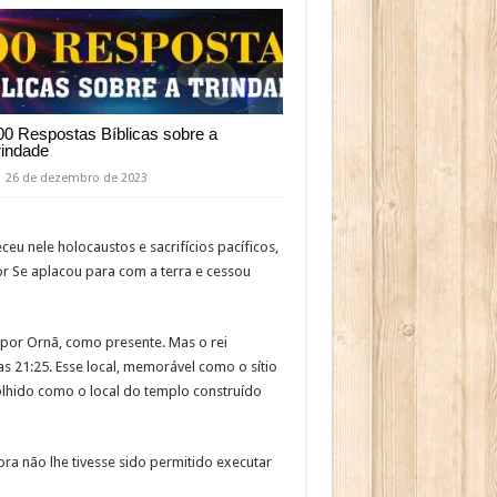
00 Respostas Bíblicas sobre a
rindade
26 de dezembro de 2023
ceu nele holocaustos e sacrifícios pacíficos,
or Se aplacou para com a terra e cessou
i por Ornã, como presente. Mas o rei
s 21:25. Esse local, memorável como o sítio
olhido como o local do templo construído
ra não lhe tivesse sido permitido executar