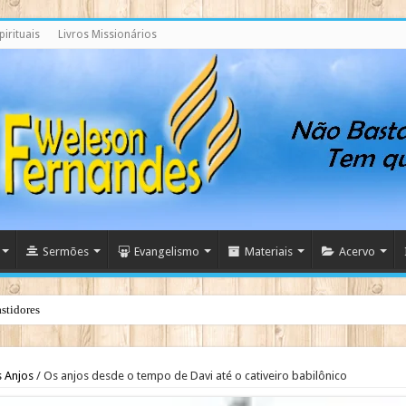
irituais
Livros Missionários
Sermões
Evangelismo
Materiais
Acervo
stidores
 Anjos
/
Os anjos desde o tempo de Davi até o cativeiro babilônico