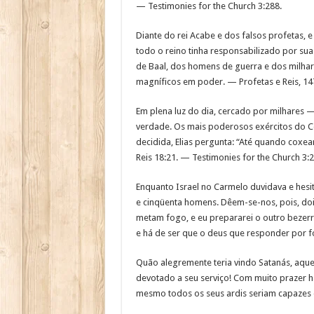
— Testimonies for the Church 3:288.
Diante do rei Acabe e dos falsos profetas, e
todo o reino tinha responsabilizado por su
de Baal, dos homens de guerra e dos milhar
magníficos em poder. — Profetas e Reis, 14
Em plena luz do dia, cercado por milhares 
verdade. Os mais poderosos exércitos do Cé
decidida, Elias pergunta: “Até quando coxea
Reis 18:21. — Testimonies for the Church 3:2
Enquanto Israel no Carmelo duvidava e hesit
e cinqüenta homens. Dêem-se-nos, pois, doi
metam fogo, e eu prepararei o outro bezerro
e há de ser que o deus que responder por fo
Quão alegremente teria vindo Satanás, aque
devotado a seu serviço! Com muito prazer ha
mesmo todos os seus ardis seriam capazes d