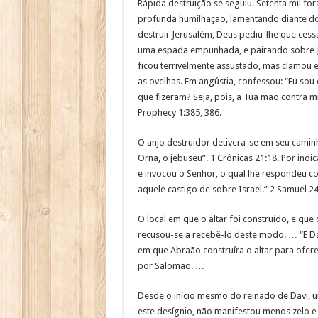
Rápida destruição se seguiu. Setenta mil for
profunda humilhação, lamentando diante d
destruir Jerusalém, Deus pediu-lhe que ces
uma espada empunhada, e pairando sobre J
ficou terrivelmente assustado, mas clamou 
as ovelhas. Em angústia, confessou: “Eu sou
que fizeram? Seja, pois, a Tua mão contra m
Prophecy 1:385, 386.
O anjo destruidor detivera-se em seu caminh
Ornã, o jebuseu”. 1 Crônicas 21:18. Por indic
e invocou o Senhor, o qual lhe respondeu co
aquele castigo de sobre Israel.” 2 Samuel 24
O local em que o altar foi construído, e que
recusou-se a recebê-lo deste modo. … “E Dav
em que Abraão construíra o altar para ofere
por Salomão. …
Desde o início mesmo do reinado de Davi, u
este desígnio, não manifestou menos zelo e 