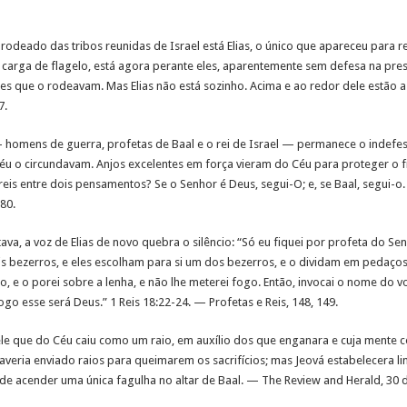
 rodeado das tribos reunidas de Israel está Elias, o único que apareceu para r
a carga de flagelo, está agora perante eles, aparentemente sem defesa na pre
es que o rodeavam. Mas Elias não está sozinho. Acima e ao redor dele estão 
7.
— homens de guerra, profetas de Baal e o rei de Israel — permanece o indefe
u o circundavam. Anjos excelentes em força vieram do Céu para proteger o fie
reis entre dois pensamentos? Se o Senhor é Deus, segui-O; e, se Baal, segui-
80.
ava, a voz de Elias de novo quebra o silêncio: “Só eu fiquei por profeta do Se
s bezerros, e eles escolham para si um dos bezerros, e o dividam em pedaço
, e o porei sobre a lenha, e não lhe meterei fogo. Então, invocai o nome do v
go esse será Deus.” 1 Reis 18:22-24. — Profetas e Reis, 148, 149.
le que do Céu caiu como um raio, em auxílio dos que enganara e cuja mente co
veria enviado raios para queimarem os sacrifícios; mas Jeová estabelecera lim
e acender uma única fagulha no altar de Baal. — The Review and Herald, 30 