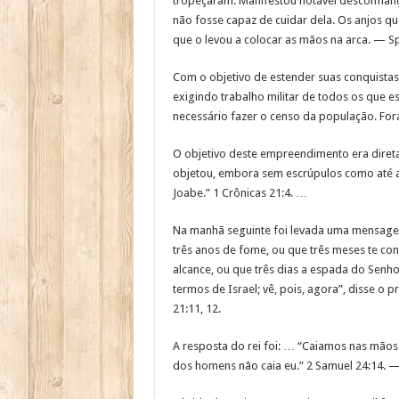
tropeçaram. Manifestou notável desconfiança
não fosse capaz de cuidar dela. Os anjos 
que o levou a colocar as mãos na arca. — Spi
Com o objetivo de estender suas conquistas 
exigindo trabalho militar de todos os que es
necessário fazer o censo da população. For
O objetivo deste empreendimento era diret
objetou, embora sem escrúpulos como até al
Joabe.” 1 Crônicas 21:4. …
Na manhã seguinte foi levada uma mensagem a
três anos de fome, ou que três meses te con
alcance, ou que três dias a espada do Senhor
termos de Israel; vê, pois, agora”, disse o 
21:11, 12.
A resposta do rei foi: … “Caiamos nas mãos
dos homens não caia eu.” 2 Samuel 24:14. — 