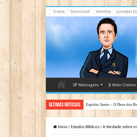
Frases
Devocional
Sermões
Jornadas Esp
Mensagens
Nisto Cremos
Ultimas Noticias
Espirito Santo – O Deus dos Ba
Inicio
/
Estudos Bíblicos
/
A Verdade sobre os