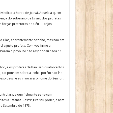
eivindicar a honra de Jeová. Aquele a quem
sença do soberano de Israel, dos profetas
as forças protetoras do Céu — anjos
so Elias, aparentemente sozinho, mas não em
l e justo profeta. Com voz firme e
o. Porém o povo lhe não respondeu nada.” 1
nhor, e os profetas de Baal são quatrocentos
s, e o ponham sobre a lenha, porém não lhe
osso deus, e eu invocarei o nome do Senhor;
ntrolara, e que fielmente se haviam
ites a Satanás. Restringira seu poder, e nem
de Setembro de 1873.