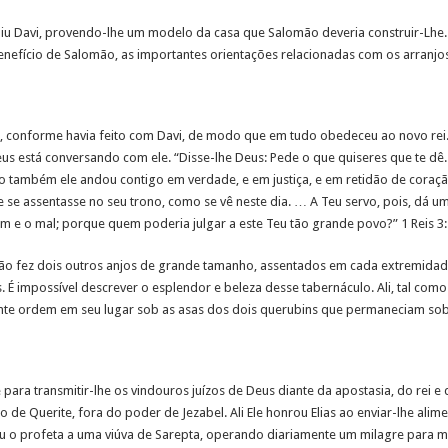
ruiu Davi, provendo-lhe um modelo da casa que Salomão deveria construir-Lhe
enefício de Salomão, as importantes orientações relacionadas com os arranjos 
 conforme havia feito com Davi, de modo que em tudo obedeceu ao novo rei.
eus está conversando com ele. “Disse-lhe Deus: Pede o que quiseres que te dê
o também ele andou contigo em verdade, e em justiça, e em retidão de coração
e se assentasse no seu trono, como se vê neste dia. … A Teu servo, pois, dá u
e o mal; porque quem poderia julgar a este Teu tão grande povo?” 1 Reis 3:5, 6
ão fez dois outros anjos de grande tamanho, assentados em cada extremidade
 É impossível descrever o esplendor e beleza desse tabernáculo. Ali, tal como
te ordem em seu lugar sob as asas dos dois querubins que permaneciam sobre
ara transmitir-lhe os vindouros juízos de Deus diante da apostasia, do rei e de
o de Querite, fora do poder de Jezabel. Ali Ele honrou Elias ao enviar-lhe alim
 o profeta a uma viúva de Sarepta, operando diariamente um milagre para mant