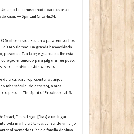
. Um anjo foi comissionado para estar ao
da casa. — Spiritual Gifts 4a:94.
 O Senhor enviou Seu anjo para, em sonhos
. E disse Salomão: De grande benevolência
, perante a Tua face; e guardaste-lhe esta
m coração entendido para julgar a Teu povo,
, 9. — Spiritual Gifts 4a:96, 97.
 da arca, para representar os anjos
 no tabernáculo [do deserto], a arca
 o piso. — The Spirit of Prophecy 1:413.
 Israel, Deus dirigiu [Elias] a um lugar
ento pela manhã e à tarde, utilizando um anjo
er alimentados Elias e a família da viúva.