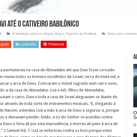
vi até o cativeiro babilônico
8
A Verdade sobre os Anjos
,
Anjos
,
Espirito de Profecia
Deixe um comentá
upon
LinkedIn
Pinterest
A
ca permaneceu na casa de Abinadabe até que Davi fosse coroado
Ele reuniu todos os homens escolhidos de Israel, cerca de trinta mil, e
buscar a arca de Deus. Colocaram o móvel sagrado num carro novo,
ndo-a da casa de Abinadabe. Uzá e Aiô, filhos de Abinadabe,
uziam o carro. Davi e toda a casa de Israel alegravam-se diante do
or através de toda sorte de instrumentos musicais. “E, chegando à
 de Nacom, estendeu Uzá a mão à arca de Deus e segurou-a, porque
O
S
ois a deixavam pender. Então, a ira do Senhor se acendeu contra
e Deus o feriu ali por esta imprudência; e morreu ali junto à arca de
.” 2 Samuel 6:6, 7. Uzá se enfureceu contra os bois porque estes