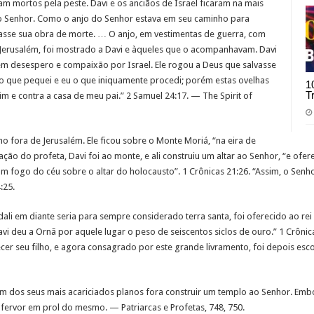
am mortos pela peste. Davi e os anciãos de Israel ficaram na mais
o Senhor. Como o anjo do Senhor estava em seu caminho para
sasse sua obra de morte. … O anjo, em vestimentas de guerra, com
erusalém, foi mostrado a Davi e àqueles que o acompanhavam. Davi
em desespero e compaixão por Israel. Ele rogou a Deus que salvasse
 o que pequei e eu o que iniquamente procedi; porém estas ovelhas
1
T
im e contra a casa de meu pai.” 2 Samuel 24:17. — The Spirit of
o fora de Jerusalém. Ele ficou sobre o Monte Moriá, “na eira de
ação do profeta, Davi foi ao monte, e ali construiu um altar ao Senhor, “e ofere
m fogo do céu sobre o altar do holocausto”. 1 Crônicas 21:26. “Assim, o Senh
:25.
 dali em diante seria para sempre considerado terra santa, foi oferecido ao re
i deu a Ornã por aquele lugar o peso de seiscentos siclos de ouro.” 1 Crônica
cer seu filho, e agora consagrado por este grande livramento, foi depois esc
m dos seus mais acariciados planos fora construir um templo ao Senhor. Embo
fervor em prol do mesmo. — Patriarcas e Profetas, 748, 750.