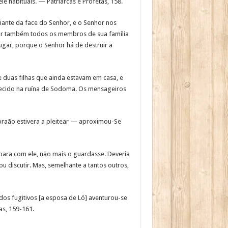
e habituais. — Patriarcas e Profetas, 158.
iante da face do Senhor, e o Senhor nos
lvar também todos os membros de sua família
lugar, porque o Senhor há de destruir a
e duas filhas que ainda estavam em casa, e
erecido na ruína de Sodoma. Os mensageiros
raão estivera a pleitear — aproximou-Se
 para com ele, não mais o guardasse. Deveria
 discutir. Mas, semelhante a tantos outros,
os fugitivos [a esposa de Ló] aventurou-se
as, 159-161.