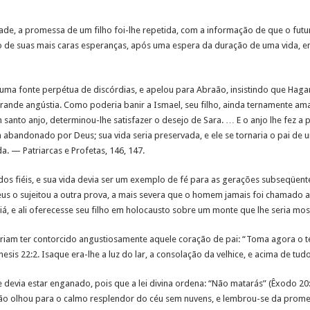
e, a promessa de um filho foi-lhe repetida, com a informação de que o futur
o de suas mais caras esperanças, após uma espera da duração de uma vida, en
l uma fonte perpétua de discórdias, e apelou para Abraão, insistindo que Ha
rande angústia. Como poderia banir a Ismael, seu filho, ainda ternamente a
 santo anjo, determinou-lhe satisfazer o desejo de Sara. … E o anjo lhe fez 
ia abandonado por Deus; sua vida seria preservada, e ele se tornaria o pai d
. — Patriarcas e Profetas, 146, 147.
s fiéis, e sua vida devia ser um exemplo de fé para as gerações subseqüentes
us o sujeitou a outra prova, a mais severa que o homem jamais foi chamado a 
iá, e ali oferecesse seu filho em holocausto sobre um monte que lhe seria mo
am ter contorcido angustiosamente aquele coração de pai: “Toma agora o teu 
esis 22:2. Isaque era-lhe a luz do lar, a consolação da velhice, e acima de t
e devia estar enganado, pois que a lei divina ordena: “Não matarás” (Êxodo 20:
aão olhou para o calmo resplendor do céu sem nuvens, e lembrou-se da promes