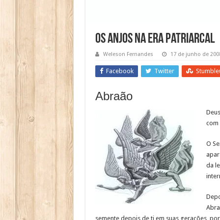
Os anjos na era patriarcal
Weleson Fernandes
17 de junho de 200
Facebook
Twitter
Stumble
Abraão
Deus
com 
O Se
apar
da l
inte
Depo
Abra
semente depois de ti em suas gerações, por 