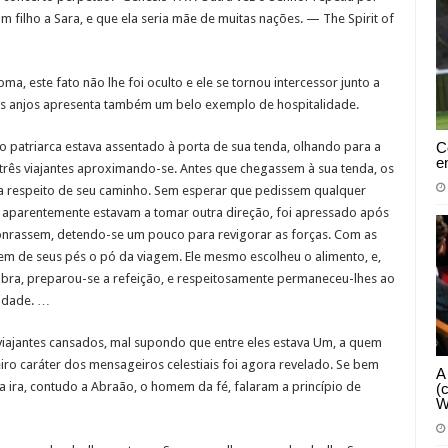
 filho a Sara, e que ela seria mãe de muitas nações. — The Spirit of
, este fato não lhe foi oculto e ele se tornou intercessor junto a
os anjos apresenta também um belo exemplo de hospitalidade.
C
o patriarca estava assentado à porta de sua tenda, olhando para a
e
 três viajantes aproximando-se. Antes que chegassem à sua tenda, os
 respeito de seu caminho. Sem esperar que pedissem qualquer
o aparentemente estavam a tomar outra direção, foi apressado após
 honrassem, detendo-se um pouco para revigorar as forças. Com as
m de seus pés o pó da viagem. Ele mesmo escolheu o alimento, e,
bra, preparou-se a refeição, e respeitosamente permaneceu-lhes ao
lidade. …
iajantes cansados, mal supondo que entre eles estava Um, a quem
o caráter dos mensageiros celestiais foi agora revelado. Se bem
A
 ira, contudo a Abraão, o homem da fé, falaram a princípio de
(
W