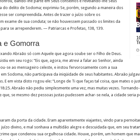
honrou, dando-lhe parte em Seus conselhos e revelando-lhe Seus
a do delito de Sodoma; exprimiu-Se, porém, segundo a maneira dos
esse ser compreendida. Antes de trazer o juízo sobre os
a um exame de sua conduta; se não houvessem passado os limites da
 para se arrependerem. — Patriarcas e Profetas, 138, 139.
1
a e Gomorra
T
eixando Abraão só com Aquele que agora soube ser o Filho de Deus.
tiu em seu rogo: “Eis que, agora, me atrevi a falar ao Senhor, ainda
gou-se ao mensageiro celeste, e instou fervorosamente com a sua
em Sodoma, não participava da iniqüidade de seus habitantes. Abraão julga
 E em vista disto rogou ele: “Longe de Ti que faças tal coisa, que mates o ju
sis 18:25. Abraão não pediu simplesmente uma vez, mas muitas vezes. Tornando
e que, se mesmo dez pessoas justas pudessem achar-se nela, a cidade seria po
maram da porta da cidade. Eram aparentemente viajantes, vindo para pernoit
juízo divino, e mal sonhava a multidão alegre e descuidada que, em seu trata
o crime que condenou sua orgulhosa cidade. Houve, porém, um homem que ma