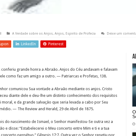
8
A Verdade sobre os Anjos
,
Anjos
,
Espirito de Profecia
Deixe um comentá
upon
LinkedIn
Pinterest
A
 conferiu grande honra a Abraão. Anjos do Céu andavam e falavam
ele como faz um amigo a outro. — Patriarcas e Profetas, 138.
nhor comunicou Sua vontade a Abraão mediante os anjos. Cristo
eceu diante dele e deu-lhe um distinto conhecimento dos requisitos
ei moral, e da grande salvação que seria levada a cabo por Seu
rmédio. — The Review and Herald, 29 de Abril de 1875.
O
S
is do nascimento de Ismael, o Senhor manifestou-Se outra vez a
ão e disse: “Estabelecerei o Meu concerto entre Mim e ti e a tua
concerto perpétuo.” Gênesis 17:7. Outra vez o Senhor repetiu por