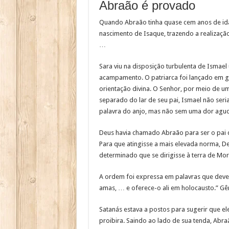
Abraão é provado
Quando Abraão tinha quase cem anos de idad
nascimento de Isaque, trazendo a realizaçã
…
Sara viu na disposição turbulenta de Ismae
acampamento. O patriarca foi lançado em g
orientação divina. O Senhor, por meio de um
separado do lar de seu pai, Ismael não ser
palavra do anjo, mas não sem uma dor aguda
Deus havia chamado Abraão para ser o pai do
Para que atingisse a mais elevada norma, De
determinado que se dirigisse à terra de Mor
A ordem foi expressa em palavras que deveri
amas, … e oferece-o ali em holocausto.” Gên
Satanás estava a postos para sugerir que el
proibira. Saindo ao lado de sua tenda, Abr