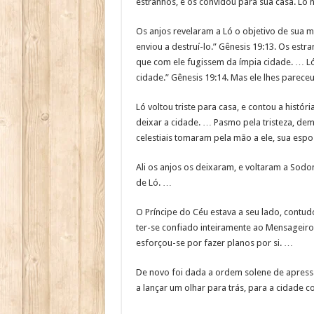
estranhos, e os convidou para sua casa. Ló n
Os anjos revelaram a Ló o objetivo de sua 
enviou a destruí-lo.” Gênesis 19:13. Os es
que com ele fugissem da ímpia cidade. … Ló f
cidade.” Gênesis 19:14. Mas ele lhes pare
Ló voltou triste para casa, e contou a histó
deixar a cidade. … Pasmo pela tristeza, de
celestiais tomaram pela mão a ele, sua espos
Ali os anjos os deixaram, e voltaram a So
de Ló. …
O Príncipe do Céu estava a seu lado, contud
ter-se confiado inteiramente ao Mensageiro 
esforçou-se por fazer planos por si. …
De novo foi dada a ordem solene de apressa
a lançar um olhar para trás, para a cidade 