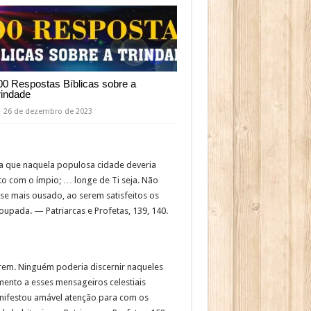
00 Respostas Bíblicas sobre a
rindade
26 de dezembro de 2023
va que naquela populosa cidade deveria
sto com o ímpio; … longe de Ti seja. Não
-se mais ousado, ao serem satisfeitos os
upada. — Patriarcas e Profetas, 139, 140.
arem. Ninguém poderia discernir naqueles
mento a esses mensageiros celestiais
nifestou amável atenção para com os