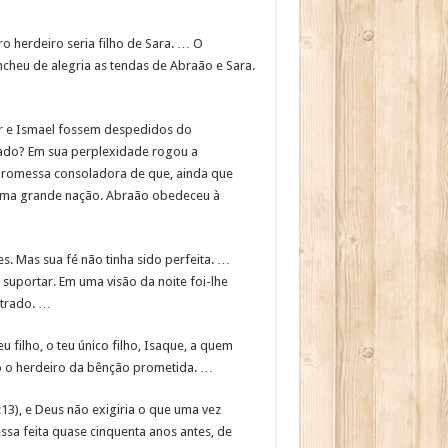
o herdeiro seria filho de Sara. … O
cheu de alegria as tendas de Abraão e Sara.
gar e Ismael fossem despedidos do
mado? Em sua perplexidade rogou a
a promessa consoladora de que, ainda que
e uma grande nação. Abraão obedeceu à
. Mas sua fé não tinha sido perfeita. …
suportar. Em uma visão da noite foi-lhe
strado. …
filho, o teu único filho, Isaque, a quem
udo o herdeiro da bênção prometida. …
13), e Deus não exigiria o que uma vez
sa feita quase cinquenta anos antes, de