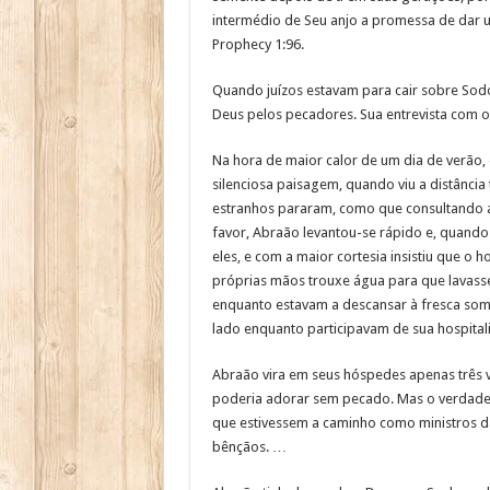
intermédio de Seu anjo a promessa de dar um
Prophecy 1:96.
Quando juízos estavam para cair sobre Sodoma
Deus pelos pecadores. Sua entrevista com 
Na hora de maior calor de um dia de verão, 
silenciosa paisagem, quando viu a distância
estranhos pararam, como que consultando a
favor, Abraão levantou-se rápido e, quand
eles, e com a maior cortesia insistiu que o
próprias mãos trouxe água para que lavasse
enquanto estavam a descansar à fresca som
lado enquanto participavam de sua hospita
Abraão vira em seus hóspedes apenas três v
poderia adorar sem pecado. Mas o verdadeir
que estivessem a caminho como ministros da
bênçãos. …