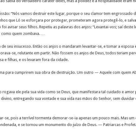
ão sabia do verdadeiro caráter deles, mas a polidez e a hospitalidade eram nel
missão: “Nós vamos destruir este lugar, porque o seu clamor tem engrossado d
tranhos que Ló se esforçara por proteger, prometeram agora protegê-lo, e sa
oi avisar seus filhos. Repetiu as palavras dos anjos: “Levantai-vos; saí deste 
ceu como quem zombava. …
ria de seu insucesso. Então os anjos o mandaram levantar-se, e tomar a esposa 
morava-se, relutante em partir. Não fossem os anjos de Deus, todos teriam p
a e filhas, e os levaram fora da cidade.
doma para cumprirem sua obra de destruição. Um outro — Aquele com quem Ab
o rogava ele pela sua vida como se Deus, que manifestara tal cuidado e amor
divino, entregando sua vontade e sua vida nas mãos do Senhor, sem duvidar ou
r-se, pois a terrível tormenta demorar-se-ia apenas um pouco mais. Mas um d
condenada, e se tornou um monumento do juízo de Deus. — Patriarcas e Profet