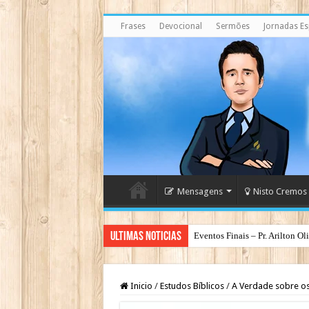
Frases
Devocional
Sermões
Jornadas Esp
Mensagens
Nisto Cremos
Ultimas Noticias
Eventos Finais – Pr. Arilton Ol
Espirito Santo – O Deus dos Ba
Inicio
/
Estudos Bíblicos
/
A Verdade sobre os