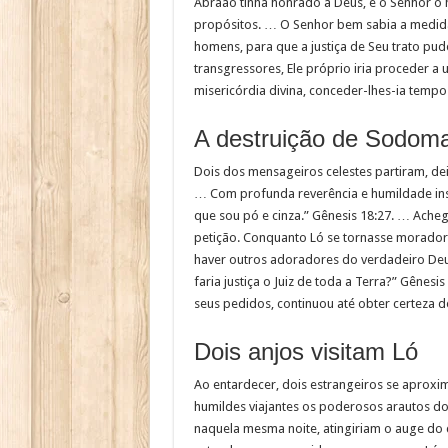
Abraão tinha honrado a Deus, e o Senhor o 
propósitos. … O Senhor bem sabia a medid
homens, para que a justiça de Seu trato pud
transgressores, Ele próprio iria proceder 
misericórdia divina, conceder-lhes-ia tempo
A destruição de Sodom
Dois dos mensageiros celestes partiram, d
… Com profunda reverência e humildade insis
que sou pó e cinza.” Gênesis 18:27. … Ache
petição. Conquanto Ló se tornasse morador 
haver outros adoradores do verdadeiro Deus.
faria justiça o Juiz de toda a Terra?” Gêne
seus pedidos, continuou até obter certeza d
Dois anjos visitam Ló
Ao entardecer, dois estrangeiros se aproxi
humildes viajantes os poderosos arautos do 
naquela mesma noite, atingiriam o auge d