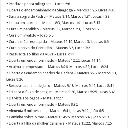
•
Produz a pesca milagrosa – Lucas 5:6
•
Liberta o endemoninhado na Sinagoga – Marcos 1:26, Lucas 4:35
•
Sara a sogra de Pedro – Mateus 8:14, Marcos 1:31, Lucas 4:38
•
Limpa um leproso – Mateus 8:3, Marcos 1:41, Lucas 5:13
•
Cura um paralítico – Mateus 9:2, Marcos 2:3, Lucas 5:18
•
Cura um inválido – João 5:5
•
Cura a mão ressequida – Mateus 12:10, Marcos 3:1, Lucas 6:6
•
Cura o servo do Centurião – Mateus 8:5, Lucas 7:2
•
Ressuscita ao filho da viúva – Lucas 7:11
•
Liberta um endemoninhado – Mateus 12:22, Lucas 11:14.
•
Acalma a tempestade – Mateus 8:26, Marcos 4:39, Lucas 8:24
•
Liberta os endemoninhados de Gadara – Mateus 8:28, Marcos 5:1,
Lucas 8:26
•
Ressuscita a filha de Jairo – Mateus 9:18, Marcos 5:42, Lucas 8:41
•
Estanca o fluxo de sangue – Mateus 9:20, Marcos 5:25, Lucas 8:43
•
Dá vista aos cegos – Mateus 9:27
•
Liberta um endemoninhado – Mateus 9:32
•
Alimenta 5 mil pessoas – Marcos 6:41, Lucas 9:12, João 6:5
•
Caminha sobre o mar – Mateus 14:25, Marcos 6:49, João 6:19
•
Liberta a filha da mulher Cananéia – Mateus 15:22, Marcos 7:25