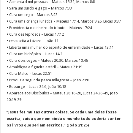
•
Alimenta 4 mil pessoas – Mateus 15:32, Marcos 8:8
•
Sara um surdo e gago – Marcos 7:33
•
Cura um cego – Marcos 8:23
•
Cura uma criança lunática – Mateus 17:14, Marcos 9:26, Lucas 9:37
•
Providencia o dinheiro do tributo – Mateus 17:24
•
Cura dez leprosos – Lucas 17:12
•
ressuscita a Lázaro – João 11
•
Liberta uma mulher do espírito de enfermidade – Lucas 13:11
•
Cura um hidrópico – Lucas 14:2
•
Cura dois cegos – Mateus 20:30, Marcos 10:46
•
Amaldiçoa a figueira estéril – Mateus 21:19
•
Cura Malco – Lucas 22:51
•
Produz a segunda pesca milagrosa – João 21:6
•
Ressurge – Lucas 24:6, João 10:18
•
Aparece aos Discípulos – Mateus 28:16-20, Lucas 24:36-49, João
20:19-29
“Jesus fez muitas outras coisas. Se cada uma delas fosse
escrita, cuido que nem ainda o mundo todo poderia conter
os livros que seriam escritos.” (João 21:25)