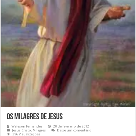
Os Milagres de Jesus
Weleson Fernandes
20 de fevereiro de 2012
Jesus Cristo
,
Milagres
Deixe um comentário
396 Visualizações