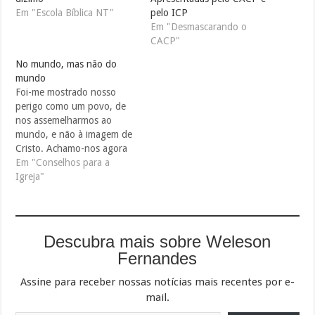
Em "Escola Bíblica NT"
pelo ICP
Em "Desmascarando o
CACP"
No mundo, mas não do
mundo
Foi-me mostrado nosso
perigo como um povo, de
nos assemelharmos ao
mundo, e não à imagem de
Cristo. Achamo-nos agora
nas próprias fronteiras do
Em "Conselhos para a
mundo eterno; mas é
Igreja"
desígnio do adversário de
nossa alma levar-nos a
adiar para longe o fim do
tempo. Satanás assaltará de
Descubra mais sobre Weleson
todas as maneiras
Fernandes
possíveis…
Assine para receber nossas notícias mais recentes por e-
mail.
Digite seu e-mail…