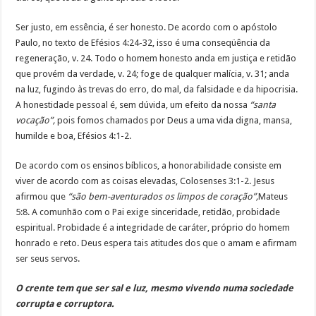
Ser justo, em essência, é ser honesto. De acordo com o apóstolo
Paulo, no texto de Efésios 4:24-32, isso é uma conseqüência da
regeneração, v. 24. Todo o homem honesto anda em justiça e retidão
que provém da verdade, v. 24; foge de qualquer malícia, v. 31; anda
na luz, fugindo às trevas do erro, do mal, da falsidade e da hipocrisia.
A honestidade pessoal é, sem dúvida, um efeito da nossa
“santa
vocação”,
pois fomos chamados por Deus a uma vida digna, mansa,
humilde e boa, Efésios 4:1-2.
De acordo com os ensinos bíblicos, a honorabilidade consiste em
viver de acordo com as coisas elevadas, Colosenses 3:1-2. Jesus
afirmou que
“são bem-aventurados os limpos de coração”,
Mateus
5:8. A comunhão com o Pai exige sinceridade, retidão, probidade
espiritual. Probidade é a integridade de caráter, próprio do homem
honrado e reto. Deus espera tais atitudes dos que o amam e afirmam
ser seus servos.
O crente tem que ser sal e luz, mesmo vivendo numa sociedade
corrupta e corruptora.