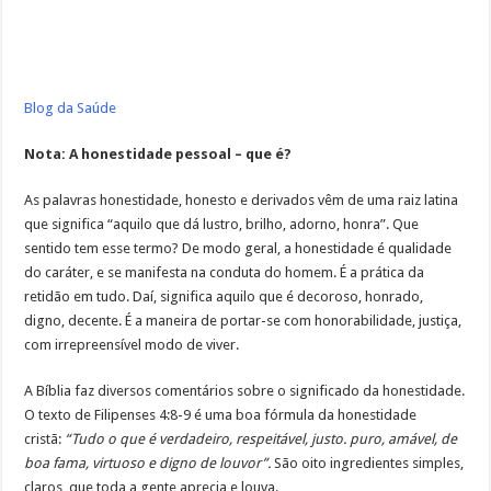
Blog da Saúde
Nota:
A honestidade pessoal – que é?
As palavras honestidade, honesto e derivados vêm de uma raiz latina
que significa “aquilo que dá lustro, brilho, adorno, honra”. Que
sentido tem esse termo? De modo geral, a honestidade é qualidade
do caráter, e se manifesta na conduta do homem. É a prática da
retidão em tudo. Daí, significa aquilo que é decoroso, honrado,
digno, decente. É a maneira de portar-se com honorabilidade, justiça,
com irrepreensível modo de viver.
A Bíblia faz diversos comentários sobre o significado da honestidade.
O texto de Filipenses 4:8-9 é uma boa fórmula da honestidade
cristã:
“Tudo o que é verdadeiro, respeitável, justo. puro, amável, de
boa fama, virtuoso e digno de louvor”.
São oito ingredientes simples,
claros, que toda a gente aprecia e louva.