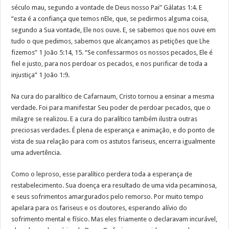
século mau, segundo a vontade de Deus nosso Pai” Gálatas 1:4. E
“esta é a confiança que temos nEle, que, se pedirmos alguma coisa,
segundo a Sua vontade, Ele nos ouve. E, se sabemos que nos ouve em
tudo o que pedimos, sabemos que alcançamos as petições que Lhe
fizemos” 1 João 5:14, 15. “Se confessarmos os nossos pecados, Ele é
fiel e justo, para nos perdoar os pecados, e nos purificar de toda a
injustiça” 1 João 1:9.
Na cura do paralítico de Cafarnaum, Cristo tornou a ensinar a mesma
verdade. Foi para manifestar Seu poder de perdoar pecados, que o
milagre se realizou. E a cura do paralítico também ilustra outras
preciosas verdades. É plena de esperança e animação, e do ponto de
vista de sua relação para com os astutos fariseus, encerra igualmente
uma advertência.
Como o leproso, esse paralítico perdera toda a esperança de
restabelecimento. Sua doença era resultado de uma vida pecaminosa,
e seus sofrimentos amargurados pelo remorso. Por muito tempo
apelara para os fariseus e os doutores, esperando alívio do
sofrimento mental e físico. Mas eles friamente o declaravam incurável,