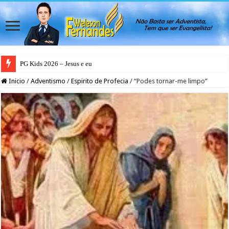
PG Teens 2026 – A Luz do Mundo
Inicio
/
Adventismo
/
Espirito de Profecia
/
“Podes tornar-me limpo”