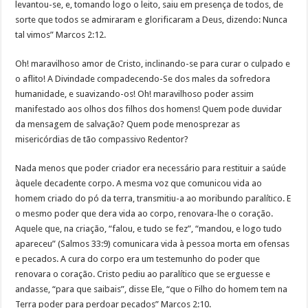
levantou-se, e, tomando logo o leito, saiu em presença de todos, de
sorte que todos se admiraram e glorificaram a Deus, dizendo: Nunca
tal vimos” Marcos 2:12.
Oh! maravilhoso amor de Cristo, inclinando-se para curar o culpado e
o aflito! A Divindade compadecendo-Se dos males da sofredora
humanidade, e suavizando-os! Oh! maravilhoso poder assim
manifestado aos olhos dos filhos dos homens! Quem pode duvidar
da mensagem de salvação? Quem pode menosprezar as
misericórdias de tão compassivo Redentor?
Nada menos que poder criador era necessário para restituir a saúde
àquele decadente corpo. A mesma voz que comunicou vida ao
homem criado do pó da terra, transmitiu-a ao moribundo paralítico. E
o mesmo poder que dera vida ao corpo, renovara-lhe o coração.
Aquele que, na criação, “falou, e tudo se fez”, “mandou, e logo tudo
apareceu” (Salmos 33:9) comunicara vida à pessoa morta em ofensas
e pecados. A cura do corpo era um testemunho do poder que
renovara o coração. Cristo pediu ao paralítico que se erguesse e
andasse, “para que saibais”, disse Ele, “que o Filho do homem tem na
Terra poder para perdoar pecados” Marcos 2:10.