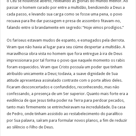
o Céu se houvesse aberto, revelando as glórias do mundo melhor. Ao
passar o homem curado por entre a multidão, bendizendo a Deus a
cada passo, e levando sua carga como se fosse uma pena, o povo
recuava para lhe dar passagem e presa de assombro fitavam-no,
falando entre si brandamente em segredo: “Hoje vimos prodígios.”
Os fariseus estavam mudos de espanto, e esmagados pela derrota.
Viram que não havia aí lugar para seu ciúme despertar a multidão. A
maravilhosa obra vista no homem que fora entregue à ira de Deus
impressionara por tal forma o povo que naquele momento os rabis
foram esquecidos. Viram que Cristo possuía um poder que tinham
atribuído unicamente a Deus; todavia, a suave dignidade de Sua
atitude apresentava assinalado contraste com o porte altivo deles.
Ficaram desconcertados e confundidos, reconhecendo, mas não
confessando, a presença de um Ser superior. Quanto mais forte era a
evidência de que Jesus tinha poder na Terra para perdoar pecados,
tanto mais firmemente se entrincheiravam na incredulidade. Da casa
de Pedro, onde tinham assistido ao restabelecimento do paralítico
por Sua palavra, saíram para formular novos planos, a fim de reduzir
ao silêncio o Filho de Deus.