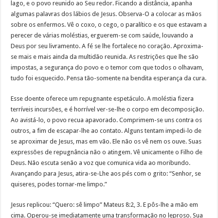
lago, e o povo reunido ao Seu redor. Ficando a distância, apanha
algumas palavras dos lábios de Jesus. Observa-O a colocar as mãos
sobre os enfermos. Vê o coxo, o cego, o paralítico e os que estavam a
perecer de várias moléstias, erguerem-se com saúde, louvando a
Deus por seu livramento. A fé se lhe fortalece no coração. Aproxima-
se mais e mais ainda da multidão reunida. As restrições que lhe são
impostas, a segurança do povo e o temor com que todos o olhavam,
tudo foi esquecido. Pensa tão-somente na bendita esperança da cura.
Esse doente oferece um repugnante espetáculo. A moléstia fizera
terríveis incursões, e é horrível ver-se-lhe o corpo em decomposição.
Ao avistá-lo, o povo recua apavorado. Comprimem-se uns contra os
outros, a fim de escapar-lhe ao contato. Alguns tentam impedi-lo de
se aproximar de Jesus, mas em vão. Ele não os vê nem os ouve. Suas
expressões de repugnância não o atingem. Vê unicamente o Filho de
Deus. Não escuta senão a voz que comunica vida ao moribundo.
Avançando para Jesus, atira-se-Lhe aos pés com o grito: “Senhor, se
quiseres, podes tornar-me limpo.”
Jesus replicou: “Quero: sê limpo” Mateus 8:2, 3. E pôs-lhe a mão em
cima. Operou-se imediatamente uma transformação no leproso. Sua