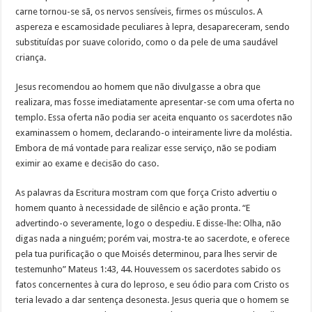
carne tornou-se sã, os nervos sensíveis, firmes os músculos. A
aspereza e escamosidade peculiares à lepra, desapareceram, sendo
substituídas por suave colorido, como o da pele de uma saudável
criança.
Jesus recomendou ao homem que não divulgasse a obra que
realizara, mas fosse imediatamente apresentar-se com uma oferta no
templo. Essa oferta não podia ser aceita enquanto os sacerdotes não
examinassem o homem, declarando-o inteiramente livre da moléstia.
Embora de má vontade para realizar esse serviço, não se podiam
eximir ao exame e decisão do caso.
As palavras da Escritura mostram com que força Cristo advertiu o
homem quanto à necessidade de silêncio e ação pronta. “E
advertindo-o severamente, logo o despediu. E disse-lhe: Olha, não
digas nada a ninguém; porém vai, mostra-te ao sacerdote, e oferece
pela tua purificação o que Moisés determinou, para lhes servir de
testemunho” Mateus 1:43, 44. Houvessem os sacerdotes sabido os
fatos concernentes à cura do leproso, e seu ódio para com Cristo os
teria levado a dar sentença desonesta. Jesus queria que o homem se