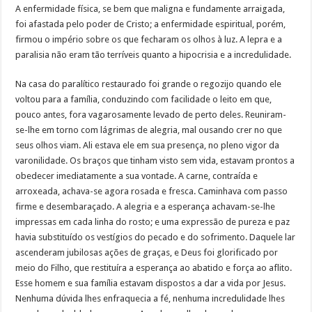
A enfermidade física, se bem que maligna e fundamente arraigada,
foi afastada pelo poder de Cristo; a enfermidade espiritual, porém,
firmou o império sobre os que fecharam os olhos à luz. A lepra e a
paralisia não eram tão terríveis quanto a hipocrisia e a incredulidade.
Na casa do paralítico restaurado foi grande o regozijo quando ele
voltou para a família, conduzindo com facilidade o leito em que,
pouco antes, fora vagarosamente levado de perto deles. Reuniram-
se-lhe em torno com lágrimas de alegria, mal ousando crer no que
seus olhos viam. Ali estava ele em sua presença, no pleno vigor da
varonilidade. Os braços que tinham visto sem vida, estavam prontos a
obedecer imediatamente a sua vontade. A carne, contraída e
arroxeada, achava-se agora rosada e fresca. Caminhava com passo
firme e desembaraçado. A alegria e a esperança achavam-se-lhe
impressas em cada linha do rosto; e uma expressão de pureza e paz
havia substituído os vestígios do pecado e do sofrimento. Daquele lar
ascenderam jubilosas ações de graças, e Deus foi glorificado por
meio do Filho, que restituíra a esperança ao abatido e força ao aflito.
Esse homem e sua família estavam dispostos a dar a vida por Jesus.
Nenhuma dúvida lhes enfraquecia a fé, nenhuma incredulidade lhes