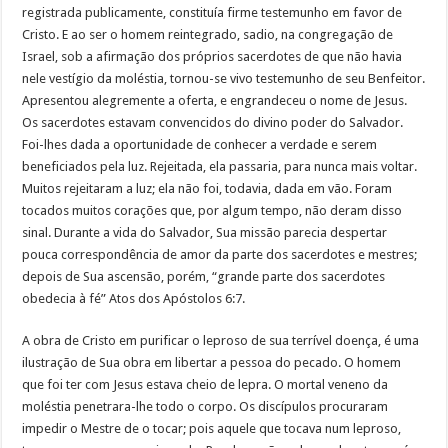
registrada publicamente, constituía firme testemunho em favor de
Cristo. E ao ser o homem reintegrado, sadio, na congregação de
Israel, sob a afirmação dos próprios sacerdotes de que não havia
nele vestígio da moléstia, tornou-se vivo testemunho de seu Benfeitor.
Apresentou alegremente a oferta, e engrandeceu o nome de Jesus.
Os sacerdotes estavam convencidos do divino poder do Salvador.
Foi-lhes dada a oportunidade de conhecer a verdade e serem
beneficiados pela luz. Rejeitada, ela passaria, para nunca mais voltar.
Muitos rejeitaram a luz; ela não foi, todavia, dada em vão. Foram
tocados muitos corações que, por algum tempo, não deram disso
sinal. Durante a vida do Salvador, Sua missão parecia despertar
pouca correspondência de amor da parte dos sacerdotes e mestres;
depois de Sua ascensão, porém, “grande parte dos sacerdotes
obedecia à fé” Atos dos Apóstolos 6:7.
A obra de Cristo em purificar o leproso de sua terrível doença, é uma
ilustração de Sua obra em libertar a pessoa do pecado. O homem
que foi ter com Jesus estava cheio de lepra. O mortal veneno da
moléstia penetrara-lhe todo o corpo. Os discípulos procuraram
impedir o Mestre de o tocar; pois aquele que tocava num leproso,