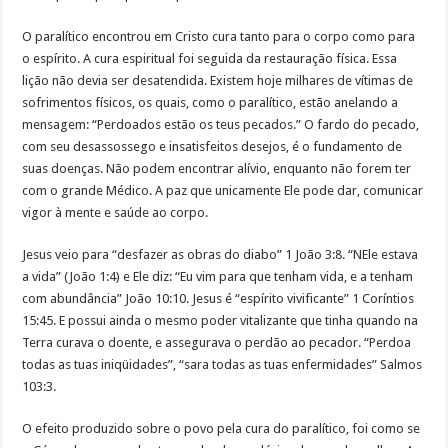
O paralítico encontrou em Cristo cura tanto para o corpo como para
o espírito. A cura espiritual foi seguida da restauração física. Essa
lição não devia ser desatendida. Existem hoje milhares de vítimas de
sofrimentos físicos, os quais, como o paralítico, estão anelando a
mensagem: “Perdoados estão os teus pecados.” O fardo do pecado,
com seu desassossego e insatisfeitos desejos, é o fundamento de
suas doenças. Não podem encontrar alívio, enquanto não forem ter
com o grande Médico. A paz que unicamente Ele pode dar, comunicar
vigor à mente e saúde ao corpo.
Jesus veio para “desfazer as obras do diabo” 1 João 3:8. “NEle estava
a vida” (João 1:4) e Ele diz: “Eu vim para que tenham vida, e a tenham
com abundância” João 10:10. Jesus é “espírito vivificante” 1 Coríntios
15:45. E possui ainda o mesmo poder vitalizante que tinha quando na
Terra curava o doente, e assegurava o perdão ao pecador. “Perdoa
todas as tuas iniqüidades”, “sara todas as tuas enfermidades” Salmos
103:3.
O efeito produzido sobre o povo pela cura do paralítico, foi como se