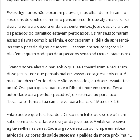
Esses dignitários não trocaram palavras, mas olhando-se leram no
rosto uns dos outros o mesmo pensamento de que alguma coisa se
devia fazer para deter a onda dos sentimentos. Jesus declarara que
os pecados do paralítico estavam perdoados. Os fariseus tomaram
essas palavras como blasfêmia, e conceberam a idéia de apresentá-
las como pecado digno de morte. Disseram em seu coração: “Ele
blasfema; quem pode perdoar pecados senão só Deus?” Mateus 9:3.
Fixando sobre eles o olhar, sob o qual se acovardaram e recuaram,
disse Jesus: “Por que pensais mal em vossos corações? Pois qual é
mais fácil dizer: Perdoados te são os pecados; ou dizer: Levanta-te e
anda? Ora, para que saibais que o Filho do homem tem na Terra
autoridade para perdoar pecados”, disse então ao paralítico:
“Levanta-te, toma a tua cama, e vai para tua casa” Mateus 9:4-6.
Então aquele que fora levado a Cristo num leito, pôs-se de pé num
salto, com a elasticidade e o vigor da juventude. A vitalizante seiva
agita-se-lhe nas veias. Cada órgão de seu corpo rompe em súbita
atividade. As cores da saúde sucedem à palidez da morte próxima. “E