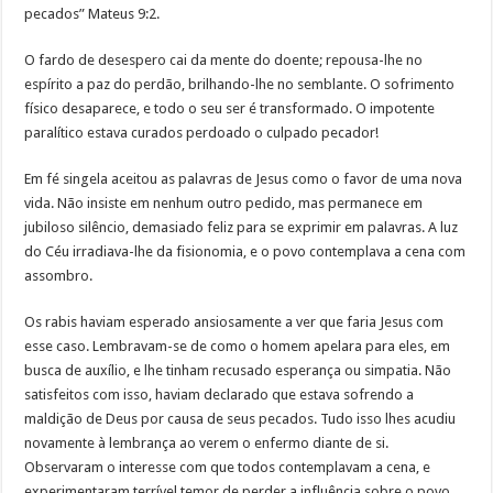
pecados” Mateus 9:2.
O fardo de desespero cai da mente do doente; repousa-lhe no
espírito a paz do perdão, brilhando-lhe no semblante. O sofrimento
físico desaparece, e todo o seu ser é transformado. O impotente
paralítico estava curados perdoado o culpado pecador!
Em fé singela aceitou as palavras de Jesus como o favor de uma nova
vida. Não insiste em nenhum outro pedido, mas permanece em
jubiloso silêncio, demasiado feliz para se exprimir em palavras. A luz
do Céu irradiava-lhe da fisionomia, e o povo contemplava a cena com
assombro.
Os rabis haviam esperado ansiosamente a ver que faria Jesus com
esse caso. Lembravam-se de como o homem apelara para eles, em
busca de auxílio, e lhe tinham recusado esperança ou simpatia. Não
satisfeitos com isso, haviam declarado que estava sofrendo a
maldição de Deus por causa de seus pecados. Tudo isso lhes acudiu
novamente à lembrança ao verem o enfermo diante de si.
Observaram o interesse com que todos contemplavam a cena, e
experimentaram terrível temor de perder a influência sobre o povo.