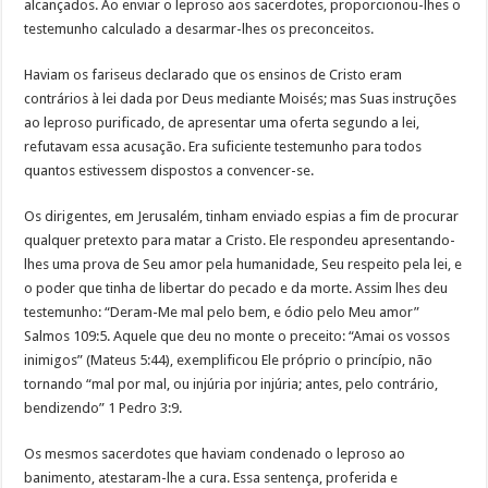
alcançados. Ao enviar o leproso aos sacerdotes, proporcionou-lhes o
testemunho calculado a desarmar-lhes os preconceitos.
Haviam os fariseus declarado que os ensinos de Cristo eram
contrários à lei dada por Deus mediante Moisés; mas Suas instruções
ao leproso purificado, de apresentar uma oferta segundo a lei,
refutavam essa acusação. Era suficiente testemunho para todos
quantos estivessem dispostos a convencer-se.
Os dirigentes, em Jerusalém, tinham enviado espias a fim de procurar
qualquer pretexto para matar a Cristo. Ele respondeu apresentando-
lhes uma prova de Seu amor pela humanidade, Seu respeito pela lei, e
o poder que tinha de libertar do pecado e da morte. Assim lhes deu
testemunho: “Deram-Me mal pelo bem, e ódio pelo Meu amor”
Salmos 109:5. Aquele que deu no monte o preceito: “Amai os vossos
inimigos” (Mateus 5:44), exemplificou Ele próprio o princípio, não
tornando “mal por mal, ou injúria por injúria; antes, pelo contrário,
bendizendo” 1 Pedro 3:9.
Os mesmos sacerdotes que haviam condenado o leproso ao
banimento, atestaram-lhe a cura. Essa sentença, proferida e