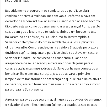
ricos” Lucas 1:53.
Repetidamente procuraram os condutores do paralítico abrir
caminho por entre a multidão, mas em vão. O enfermo olhava em
derredor de si com indizível angústia. Quando o tão ansiado socorro
tão perto estava, como poderia renunciar à esperança? Por sugestão
sua, os amigos o levaram ao telhado e, abrindo um buraco no teto,
baixaram-no aos pés de Jesus. O discurso foi interrompido. O
Salvador contemplou o doloroso semblante, e viu os suplicantes
olhos fixos nEle. Compreendeu; tinha atraído a Si aquele perplexo e
duvidoso espírito. Enquanto o paralítico ainda se achava em casa, o
Salvador infundira-lhe convicção na consciência. Quando se
arrependera de seus pecados, e crera no poder de Jesus para o
curar, as vitalizantes misericórdias do Salvador haviam começado a
beneficiar-lhe o anelante coração. Jesus observara o primeiro
lampejo de fé transformar-se em crença de que Ele era o único auxílio
do pecador, e vira-o tornar-se mais e mais forte a cada novo esforço
para chegar a Sua presença.
Agora, em palavras que soaram qual música aos ouvidos do enfermo,
o Salvador disse: “Filho, tem bom ânimo; perdoados te são os teus