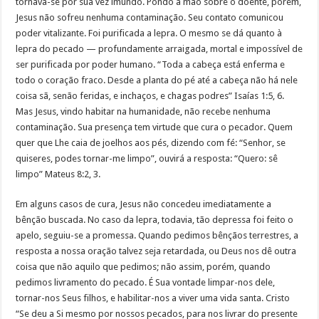
tornava-se por sua vez imundo. Pondo a mão sobre o doente, porém,
Jesus não sofreu nenhuma contaminação. Seu contato comunicou
poder vitalizante. Foi purificada a lepra. O mesmo se dá quanto à
lepra do pecado — profundamente arraigada, mortal e impossível de
ser purificada por poder humano. “Toda a cabeça está enferma e
todo o coração fraco. Desde a planta do pé até a cabeça não há nele
coisa sã, senão feridas, e inchaços, e chagas podres” Isaías 1:5, 6.
Mas Jesus, vindo habitar na humanidade, não recebe nenhuma
contaminação. Sua presença tem virtude que cura o pecador. Quem
quer que Lhe caia de joelhos aos pés, dizendo com fé: “Senhor, se
quiseres, podes tornar-me limpo”, ouvirá a resposta: “Quero: sê
limpo” Mateus 8:2, 3.
Em alguns casos de cura, Jesus não concedeu imediatamente a
bênção buscada. No caso da lepra, todavia, tão depressa foi feito o
apelo, seguiu-se a promessa. Quando pedimos bênçãos terrestres, a
resposta a nossa oração talvez seja retardada, ou Deus nos dê outra
coisa que não aquilo que pedimos; não assim, porém, quando
pedimos livramento do pecado. É Sua vontade limpar-nos dele,
tornar-nos Seus filhos, e habilitar-nos a viver uma vida santa. Cristo
“Se deu a Si mesmo por nossos pecados, para nos livrar do presente