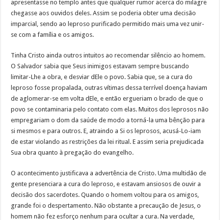
apresentasse no templo antes que qualquer rumor acerca do milagre
chegasse aos ouvidos deles. Assim se poderia obter uma decisão
imparcial, sendo ao leproso purificado permitido mais uma vez unir-
se com a família e os amigos.
Tinha Cristo ainda outros intuitos ao recomendar silêncio ao homem.
O Salvador sabia que Seus inimigos estavam sempre buscando
limitar-Lhe a obra, e desviar dEle o povo. Sabia que, se a cura do
leproso fosse propalada, outras vítimas dessa terrível doença haviam
de aglomerar-se em volta dEle, e então ergueriam o brado de que o
povo se contaminaria pelo contato com elas. Muitos dos leprosos não
empregariam o dom da saúde de modo a torná-la uma bênção para
si mesmos e para outros. E, atraindo a Si os leprosos, acusá-Lo-iam
de estar violando as restrições da lei ritual. E assim seria prejudicada
Sua obra quanto à pregação do evangelho.
O acontecimento justificava a advertência de Cristo. Uma multidão de
gente presenciara a cura do leproso, e estavam ansiosos de ouvir a
decisão dos sacerdotes. Quando o homem voltou para os amigos,
grande foi o despertamento. Não obstante a precaução de Jesus, o
homem não fez esforço nenhum para ocultar a cura. Na verdade,