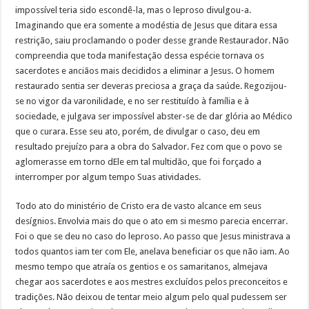
impossível teria sido escondê-la, mas o leproso divulgou-a.
Imaginando que era somente a modéstia de Jesus que ditara essa
restrição, saiu proclamando o poder desse grande Restaurador. Não
compreendia que toda manifestação dessa espécie tornava os
sacerdotes e anciãos mais decididos a eliminar a Jesus. O homem
restaurado sentia ser deveras preciosa a graça da saúde. Regozijou-
se no vigor da varonilidade, e no ser restituído à família e à
sociedade, e julgava ser impossível abster-se de dar glória ao Médico
que o curara. Esse seu ato, porém, de divulgar o caso, deu em
resultado prejuízo para a obra do Salvador. Fez com que o povo se
aglomerasse em torno dEle em tal multidão, que foi forçado a
interromper por algum tempo Suas atividades.
Todo ato do ministério de Cristo era de vasto alcance em seus
desígnios. Envolvia mais do que o ato em si mesmo parecia encerrar.
Foi o que se deu no caso do leproso. Ao passo que Jesus ministrava a
todos quantos iam ter com Ele, anelava beneficiar os que não iam. Ao
mesmo tempo que atraía os gentios e os samaritanos, almejava
chegar aos sacerdotes e aos mestres excluídos pelos preconceitos e
tradições. Não deixou de tentar meio algum pelo qual pudessem ser