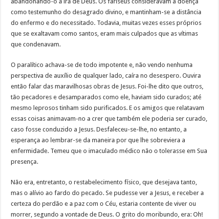
abandonando-o à ira de Deus. Os fariseus consideravam a doença
como testemunho do desagrado divino, e mantinham-se a distância
do enfermo e do necessitado. Todavia, muitas vezes esses próprios
que se exaltavam como santos, eram mais culpados que as vítimas
que condenavam.
O paralítico achava-se de todo impotente e, não vendo nenhuma
perspectiva de auxílio de qualquer lado, caíra no desespero. Ouvira
então falar das maravilhosas obras de Jesus. Foi-lhe dito que outros,
tão pecadores e desamparados como ele, haviam sido curados; até
mesmo leprosos tinham sido purificados. E os amigos que relatavam
essas coisas animavam-no a crer que também ele poderia ser curado,
caso fosse conduzido a Jesus. Desfaleceu-se-lhe, no entanto, a
esperança ao lembrar-se da maneira por que lhe sobreviera a
enfermidade. Temeu que o imaculado médico não o tolerasse em Sua
presença.
Não era, entretanto, o restabelecimento físico, que desejava tanto,
mas o alívio ao fardo do pecado. Se pudesse ver a Jesus, e receber a
certeza do perdão e a paz com o Céu, estaria contente de viver ou
morrer, segundo a vontade de Deus. O grito do moribundo, era: Oh!