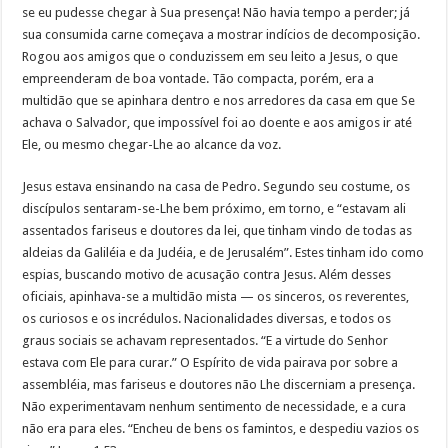
se eu pudesse chegar à Sua presença! Não havia tempo a perder; já
sua consumida carne começava a mostrar indícios de decomposição.
Rogou aos amigos que o conduzissem em seu leito a Jesus, o que
empreenderam de boa vontade. Tão compacta, porém, era a
multidão que se apinhara dentro e nos arredores da casa em que Se
achava o Salvador, que impossível foi ao doente e aos amigos ir até
Ele, ou mesmo chegar-Lhe ao alcance da voz.
Jesus estava ensinando na casa de Pedro. Segundo seu costume, os
discípulos sentaram-se-Lhe bem próximo, em torno, e “estavam ali
assentados fariseus e doutores da lei, que tinham vindo de todas as
aldeias da Galiléia e da Judéia, e de Jerusalém”. Estes tinham ido como
espias, buscando motivo de acusação contra Jesus. Além desses
oficiais, apinhava-se a multidão mista — os sinceros, os reverentes,
os curiosos e os incrédulos. Nacionalidades diversas, e todos os
graus sociais se achavam representados. “E a virtude do Senhor
estava com Ele para curar.” O Espírito de vida pairava por sobre a
assembléia, mas fariseus e doutores não Lhe discerniam a presença.
Não experimentavam nenhum sentimento de necessidade, e a cura
não era para eles. “Encheu de bens os famintos, e despediu vazios os