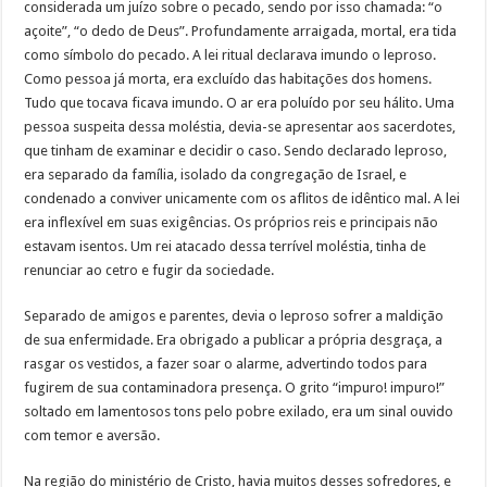
considerada um juízo sobre o pecado, sendo por isso chamada: “o
açoite”, “o dedo de Deus”. Profundamente arraigada, mortal, era tida
como símbolo do pecado. A lei ritual declarava imundo o leproso.
Como pessoa já morta, era excluído das habitações dos homens.
Tudo que tocava ficava imundo. O ar era poluído por seu hálito. Uma
pessoa suspeita dessa moléstia, devia-se apresentar aos sacerdotes,
que tinham de examinar e decidir o caso. Sendo declarado leproso,
era separado da família, isolado da congregação de Israel, e
condenado a conviver unicamente com os aflitos de idêntico mal. A lei
era inflexível em suas exigências. Os próprios reis e principais não
estavam isentos. Um rei atacado dessa terrível moléstia, tinha de
renunciar ao cetro e fugir da sociedade.
Separado de amigos e parentes, devia o leproso sofrer a maldição
de sua enfermidade. Era obrigado a publicar a própria desgraça, a
rasgar os vestidos, a fazer soar o alarme, advertindo todos para
fugirem de sua contaminadora presença. O grito “impuro! impuro!”
soltado em lamentosos tons pelo pobre exilado, era um sinal ouvido
com temor e aversão.
Na região do ministério de Cristo, havia muitos desses sofredores, e