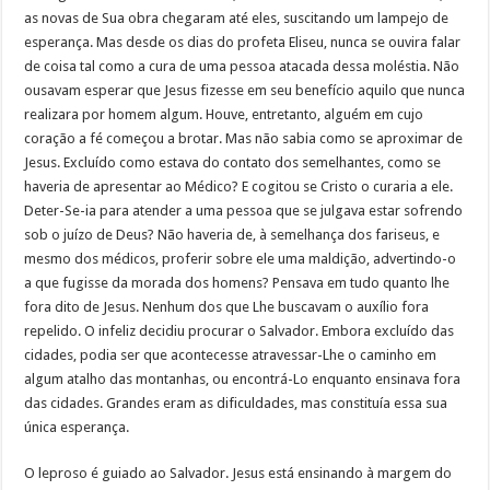
as novas de Sua obra chegaram até eles, suscitando um lampejo de
esperança. Mas desde os dias do profeta Eliseu, nunca se ouvira falar
de coisa tal como a cura de uma pessoa atacada dessa moléstia. Não
ousavam esperar que Jesus fizesse em seu benefício aquilo que nunca
realizara por homem algum. Houve, entretanto, alguém em cujo
coração a fé começou a brotar. Mas não sabia como se aproximar de
Jesus. Excluído como estava do contato dos semelhantes, como se
haveria de apresentar ao Médico? E cogitou se Cristo o curaria a ele.
Deter-Se-ia para atender a uma pessoa que se julgava estar sofrendo
sob o juízo de Deus? Não haveria de, à semelhança dos fariseus, e
mesmo dos médicos, proferir sobre ele uma maldição, advertindo-o
a que fugisse da morada dos homens? Pensava em tudo quanto lhe
fora dito de Jesus. Nenhum dos que Lhe buscavam o auxílio fora
repelido. O infeliz decidiu procurar o Salvador. Embora excluído das
cidades, podia ser que acontecesse atravessar-Lhe o caminho em
algum atalho das montanhas, ou encontrá-Lo enquanto ensinava fora
das cidades. Grandes eram as dificuldades, mas constituía essa sua
única esperança.
O leproso é guiado ao Salvador. Jesus está ensinando à margem do