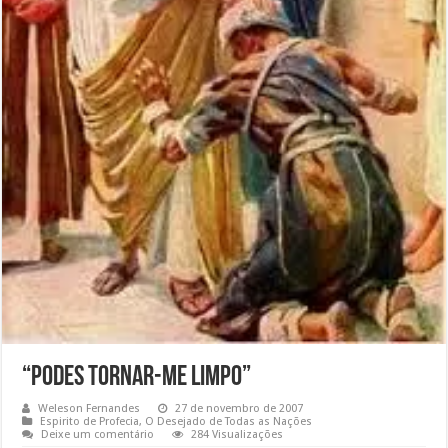
“Podes tornar-me limpo”
Weleson Fernandes
27 de novembro de 2007
Espirito de Profecia
,
O Desejado de Todas as Nações
Deixe um comentário
284 Visualizações