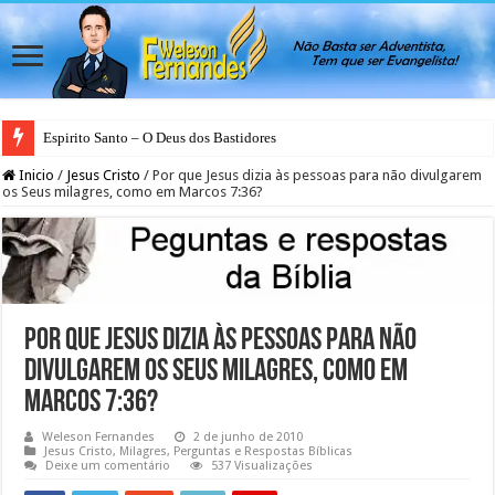
Espirito Santo – O Deus dos Bastidores
Inicio
/
Jesus Cristo
/
Por que Jesus dizia às pessoas para não divulgarem
os Seus milagres, como em Marcos 7:36?
Por que Jesus dizia às pessoas para não
divulgarem os Seus milagres, como em
Marcos 7:36?
Weleson Fernandes
2 de junho de 2010
Jesus Cristo
,
Milagres
,
Perguntas e Respostas Bíblicas
Deixe um comentário
537 Visualizações