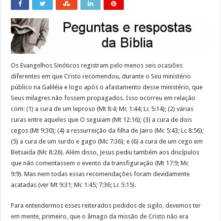
Os Evangelhos Sinóticos registram pelo menos seis ocasiões
diferentes em que Cristo recomendou, durante o Seu ministério
público na Galiléia e logo após o afastamento desse ministério, que
Seus milagres não fossem propagados. Isso ocorreu em relação
com:
(1) a cura de um leproso (Mt 8:4; Mc 1:44; Lc 5:14); (2) várias
curas entre aqueles que O seguiam (Mt 12:16); (3) a cura de dois
cegos (Mt 9:30); (4) a ressurreição da filha de Jairo (Mc 5:43; Lc 8:56);
(5) a cura de um surdo e gago (Mc 7:36); e (6) a cura de um cego em
Betsaida (Mc 8:26). Além disso, Jesus pediu também aos discípulos
que não comentassem o evento da transfiguração (Mt 17:9; Mc
9:9). Mas nem todas essas recomendações foram devidamente
acatadas (ver Mt 9:31; Mc 1:45; 7:36; Lc 5:15).
Para entendermos esses reiterados pedidos de sigilo, devemos ter
em mente, primeiro, que o âmago da missão de Cristo não era