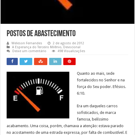
Postos de Abastecimento
Weleson Fernandes
2 de agosto de 2012
A Esperança do Terceiro Milênio
,
Devocional
Deixe um comentário
498 Visualizações
Quanto ao mais, sede
fortalecidos no Senhor e na
força do Seu poder. Efésios.
6:10.
Era um daqueles carros
sofisticados, de marca
famosa, belíssimo
acabamento. Uma coisa, porém, chamava a atenção: estava parado
no acostamento de uma estrada expressa, por falta de combustível. E