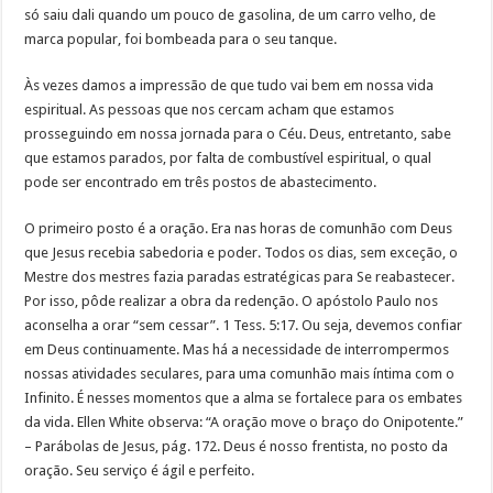
só saiu dali quando um pouco de gasolina, de um carro velho, de
marca popular, foi bombeada para o seu tanque.
Às vezes damos a impressão de que tudo vai bem em nossa vida
espiritual. As pessoas que nos cercam acham que estamos
prosseguindo em nossa jornada para o Céu. Deus, entretanto, sabe
que estamos parados, por falta de combustível espiritual, o qual
pode ser encontrado em três postos de abastecimento.
O primeiro posto é a oração. Era nas horas de comunhão com Deus
que Jesus recebia sabedoria e poder. Todos os dias, sem exceção, o
Mestre dos mestres fazia paradas estratégicas para Se reabastecer.
Por isso, pôde realizar a obra da redenção. O apóstolo Paulo nos
aconselha a orar “sem cessar”. 1 Tess. 5:17. Ou seja, devemos confiar
em Deus continuamente. Mas há a necessidade de interrompermos
nossas atividades seculares, para uma comunhão mais íntima com o
Infinito. É nesses momentos que a alma se fortalece para os embates
da vida. Ellen White observa: “A oração move o braço do Onipotente.”
– Parábolas de Jesus, pág. 172. Deus é nosso frentista, no posto da
oração. Seu serviço é ágil e perfeito.