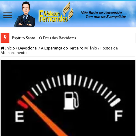
Espirito Santo – O Deus dos Bastidores
Inicio
/
Devocional
/
A Esperança do Terceiro Milênio
/
Postos de
Abastecimento