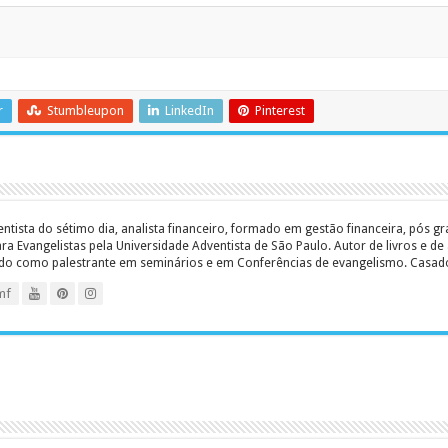
r
Stumbleupon
LinkedIn
Pinterest
entista do sétimo dia, analista financeiro, formado em gestão financeira, pós 
 Evangelistas pela Universidade Adventista de São Paulo. Autor de livros e de a
ado como palestrante em seminários e em Conferências de evangelismo. Casado c
mf