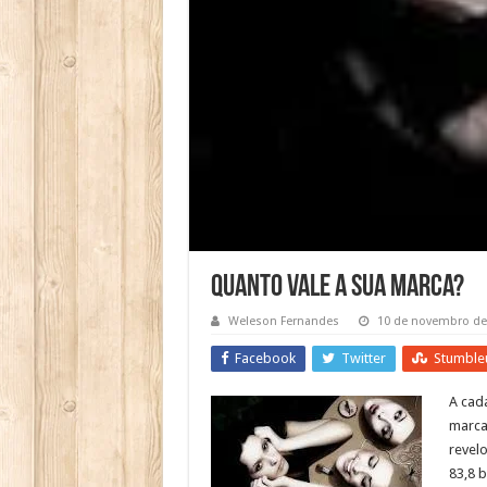
Quanto Vale a Sua Marca?
Weleson Fernandes
10 de novembro de
Facebook
Twitter
Stumble
A cada
marca
revelo
83,8 b