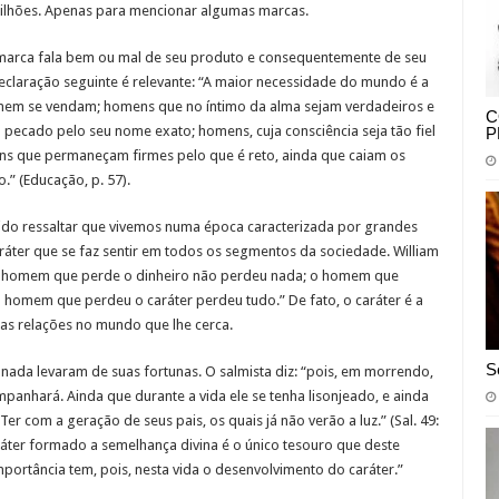
bilhões. Apenas para mencionar algumas marcas.
arca fala bem ou mal de seu produto e consequentemente de seu
declaração seguinte é relevante: “A maior necessidade do mundo é a
em se vendam; homens que no íntimo da alma sejam verdadeiros e
C
ecado pelo seu nome exato; homens, cuja consciência seja tão fiel
P
ns que permaneçam firmes pelo que é reto, ainda que caiam os
.” (Educação, p. 57).
álido ressaltar que vivemos numa época caracterizada por grandes
caráter que se faz sentir em todos os segmentos da sociedade. William
“O homem que perde o dinheiro não perdeu nada; o homem que
homem que perdeu o caráter perdeu tudo.” De fato, o caráter é a
s relações no mundo que lhe cerca.
S
nada levaram de suas fortunas. O salmista diz: “pois, em morrendo,
mpanhará. Ainda que durante a vida ele se tenha lisonjeado, e ainda
r com a geração de seus pais, os quais já não verão a luz.” (Sal. 49:
aráter formado a semelhança divina é o único tesouro que deste
ortância tem, pois, nesta vida o desenvolvimento do caráter.”