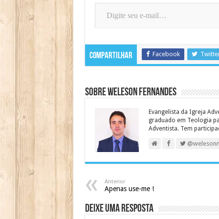
Digite seu e-mail…
Facebook
Twitte
Compartilhar
Sobre Weleson Fernandes
Evangelista da Igreja Adv
graduado em Teologia para
Adventista. Tem particip
@weleson
Anterior
Apenas use-me !
Deixe uma resposta