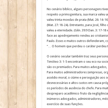
No cenário bíblico, alguns personagens tive
respeito a primogenitura, sua marca valeu um
valeu trinta moedas de prata (Mat. 26: 14-16
(Mat. 27: 18-24). Entretanto, para José, filh
valeu a eternidade. (Gên. 39:9 Dan. 3: 17-18
face ao apedrejamento rendeu ao cristiani
Paulo. Esses e muitos outros defenderam, com
“… O homem que perdeu o caráter perdeu t
O cenário secular também traz seus persona
Timóteo 3: 1-5 encontram o seu eco na soc
são os premiados. Para muitos advogados, su
Para muitos administradores (empresas, orga
assédio moral, o ciúme e perseguição aos s
desnecessárias e altos custos em causa próp
os períodos de ausência do chefe. Para muit
despreparo acadêmico fruto da negligência. 
inúmeros advogados, administradores, médic
exercício de suas funções.