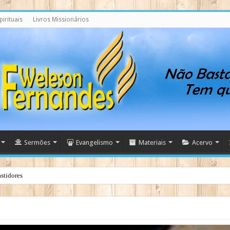
irituais
Livros Missionários
Sermões
Evangelismo
Materiais
Acervo
stidores