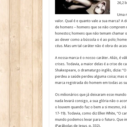
26,2 
Uma m
valor. Qual é e quanto vale a sua marca? A 
de homens – homens que se não comprem n
honestos; homens que não temam chamar o p
ao dever como a bússola o é ao polo; home
céus. Mas um tal caráter não é obra do acaso
A nossa marca é o nosso caráter. Aliás, é v
crises. Todavia, a maior delas é a crise de 
Shakespeare, o dramaturgo inglês, dizia: 
perdeu a saúde perdeu alguma coisa; mas o 
marca registrada do homem em todas as sua
Os milionários que já deixaram esse mundo 
nada levará consigo, a sua glória não o aco
o louvem quando faz o bem a si mesmo, irá Te
17-19). Todavia, como diz Ellen White, “O c
mundo podemos levar para o futuro. Que imp
(Parábolas de Jesus, p. 332).