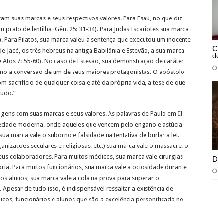
ram suas marcas e seus respectivos valores. Para Esaú, no que diz
 prato de lentilha (Gên. 25: 31-34). Para Judas Iscariotes sua marca
). Para Pilatos, sua marca valeu a sentença que executou um inocente
C
o de Jacó, os três hebreus na antiga Babilônia e Estevão, a sua marca
d
 e Atos 7: 55-60). No caso de Estevão, sua demonstração de caráter
smo a conversão de um de seus maiores protagonistas. O apóstolo
 sacrifício de qualquer coisa e até da própria vida, a tese de que
udo.”
gens com suas marcas e seus valores. As palavras de Paulo em II
iedade moderna, onde aqueles que vencem pelo engano e astúcia
a marca vale o suborno e falsidade na tentativa de burlar a lei.
nizações seculares e religiosas, etc.) sua marca vale o massacre, o
eus colaboradores. Para muitos médicos, sua marca vale cirurgias
D
ria. Para muitos funcionários, sua marca vale a ociosidade durante
os alunos, sua marca vale a cola na prova para superar o
Apesar de tudo isso, é indispensável ressaltar a existência de
os, funcionários e alunos que são a excelência personificada no