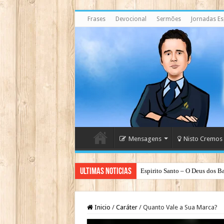
Frases
Devocional
Sermões
Jornadas Esp
Mensagens
Nisto Cremos
Ultimas Noticias
Espirito Santo – O Deus dos Ba
Inicio
/
Caráter
/
Quanto Vale a Sua Marca?