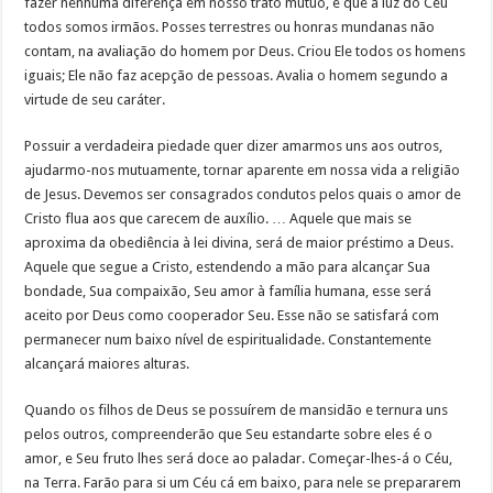
fazer nenhuma diferença em nosso trato mútuo, e que à luz do Céu
todos somos irmãos. Posses terrestres ou honras mundanas não
contam, na avaliação do homem por Deus. Criou Ele todos os homens
iguais; Ele não faz acepção de pessoas. Avalia o homem segundo a
virtude de seu caráter.
Possuir a verdadeira piedade quer dizer amarmos uns aos outros,
ajudarmo-nos mutuamente, tornar aparente em nossa vida a religião
de Jesus. Devemos ser consagrados condutos pelos quais o amor de
Cristo flua aos que carecem de auxílio. … Aquele que mais se
aproxima da obediência à lei divina, será de maior préstimo a Deus.
Aquele que segue a Cristo, estendendo a mão para alcançar Sua
bondade, Sua compaixão, Seu amor à família humana, esse será
aceito por Deus como cooperador Seu. Esse não se satisfará com
permanecer num baixo nível de espiritualidade. Constantemente
alcançará maiores alturas.
Quando os filhos de Deus se possuírem de mansidão e ternura uns
pelos outros, compreenderão que Seu estandarte sobre eles é o
amor, e Seu fruto lhes será doce ao paladar. Começar-lhes-á o Céu,
na Terra. Farão para si um Céu cá em baixo, para nele se prepararem