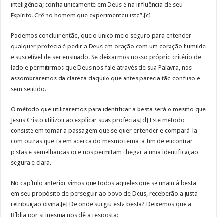
inteligência; confia unicamente em Deus e na influência de seu
Espírito. Crê no homem que experimentou isto”.[c]
Podemos concluir então, que o único meio seguro para entender
qualquer profecia é pedir a Deus em oração com um coração humilde
e suscetível de ser ensinado. Se deixarmos nosso próprio critério de
lado e permitirmos que Deus nos fale através de sua Palavra, nos
assombraremos da clareza daquilo que antes parecia tão confuso e
sem sentido.
O método que utilizaremos para identificar a besta será o mesmo que
Jesus Cristo utilizou ao explicar suas profecias.[d] Este método
consiste em tomar a passagem que se quer entender e compará-la
com outras que falem acerca do mesmo tema, a fim de encontrar
pistas e semelhanças que nos permitam chegar a uma identificação
segura e clara.
No capítulo anterior vimos que todos aqueles que se unam à besta
em seu propósito de perseguir ao povo de Deus, receberão a justa
retribuição divina.[e] De onde surgiu esta besta? Deixemos que a
Bíblia por si mesma nos dê a resposta: