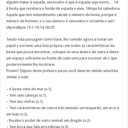
alguém matar à espada, necessário é que à espada seja morto… 14…
à besta que recebera a ferida de espada e vivia. 18Aqui há sabedoria.
Aquele que tem entendimento calcule o número da besta, porque é
número de homem; e o seu número é seiscentos e sessenta e seis”
(Apocalipse 13:1-10,14,18).[f]
Tendo esta passagem como base, lhe convido agora a tomar um
papel e escrever uma lista própria com todas as características da
besta que possa encontrar, coloque-as uma abaixo da outra e deixe
um espaço suficiente na frente de cada uma para escrever ali o que
posteriormente lhe mostrarei.
Pronto? Depois deste primeiro passo você deve ter obtido uma lista
similar a esta:
– A besta sobe do mar (v.1).
– Tem sete cabeças (v.1).
– Tem dez chifres (v.1)
– Tem características de outros três animais: um leopardo, um urso e
um leão (v.2).
– Recebe o poder de outro animal: um dragão (v.2).
– Tem boca que fala arrogâncias (v.5).