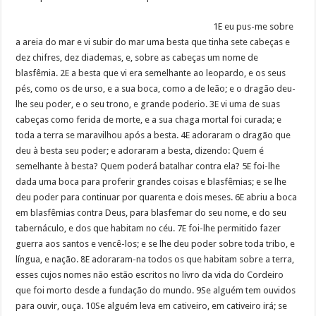
1E eu pus-me sobre
a areia do mar e vi subir do mar uma besta que tinha sete cabeças e
dez chifres, dez diademas, e, sobre as cabeças um nome de
blasfêmia. 2E a besta que vi era semelhante ao leopardo, e os seus
pés, como os de urso, e a sua boca, como a de leão; e o dragão deu-
lhe seu poder, e o seu trono, e grande poderio. 3E vi uma de suas
cabeças como ferida de morte, e a sua chaga mortal foi curada; e
toda a terra se maravilhou após a besta. 4E adoraram o dragão que
deu à besta seu poder; e adoraram a besta, dizendo: Quem é
semelhante à besta? Quem poderá batalhar contra ela? 5E foi-lhe
dada uma boca para proferir grandes coisas e blasfêmias; e se lhe
deu poder para continuar por quarenta e dois meses. 6E abriu a boca
em blasfêmias contra Deus, para blasfemar do seu nome, e do seu
tabernáculo, e dos que habitam no céu. 7E foi-lhe permitido fazer
guerra aos santos e vencê-los; e se lhe deu poder sobre toda tribo, e
língua, e nação. 8E adoraram-na todos os que habitam sobre a terra,
esses cujos nomes não estão escritos no livro da vida do Cordeiro
que foi morto desde a fundação do mundo. 9Se alguém tem ouvidos
para ouvir, ouça. 10Se alguém leva em cativeiro, em cativeiro irá; se