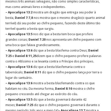
mesmos três animais selvagens, não como simples características,
mas como animais livres e independentes.
– Apocalipse 13:2
mostra um dragão que entrega seu poder à
besta,
Daniel 7:7,8
nos mostra que o mesmo dragão(o quarto animal
terrível) dá seu poder ao chifre pequeno, fazendo deste último tão
terrível quanto a besta que surgiu.
– Apocalipse 13:5
nos diz que a besta tem boca que profere
grandes coisas;
Daniel 7:20
nos apresenta um chifre pequeno com
uma boca que falava grandiosamente.
– Apocalipse 13:6
diz que a besta blasfema contra Deus;
Daniel
7:25
e
Daniel 8:11,25
dizem que o chifre pequeno profere palavras
contra o Altíssimo e se levanta contra o Príncipe dos príncipes.
– Apocalipse 13:6
diz que a besta blasfemaria contra o
tabernáculo;
Daniel 8:11
diz que o chifre pequeno lança por terra o
lugar do santuário.
– Apocalipse 13:6
mostra a besta blasfemando contra os que
habitam no céu. Da mesma forma,
Daniel 8:10
mostra o chifre
pequeno crescendo até chegar ao exército do céu.
– Apocalipse 13:5
diz que a besta governará durante 42
meses;
Daniel 7:25
diz que o chifre pequeno governará durante o
mesmo período: três anos e meio.[g]
– Apocalipse 13:7
mostra a