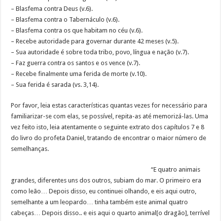
– Blasfema contra Deus (v.6).
– Blasfema contra o Tabernáculo (v.6).
– Blasfema contra os que habitam no céu (v.6).
– Recebe autoridade para governar durante 42 meses (v.5).
– Sua autoridade é sobre toda tribo, povo, língua e nação (v.7).
– Faz guerra contra os santos e os vence (v.7).
– Recebe finalmente uma ferida de morte (v.10).
– Sua ferida é sarada (vs. 3,14).
Por favor, leia estas características quantas vezes for necessário para
familiarizar-se com elas, se possível, repita-as até memorizá-las. Uma
vez feito isto, leia atentamente o seguinte extrato dos capítulos 7 e 8
do livro do profeta Daniel, tratando de encontrar o maior número de
semelhanças.
“E quatro animais
grandes, diferentes uns dos outros, subiam do mar. O primeiro era
como leão… Depois disso, eu continuei olhando, e eis aqui outro,
semelhante a um leopardo… tinha também este animal quatro
cabeças… Depois disso.. e eis aqui o quarto animal[o dragão], terrível