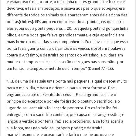
e espantoso e muito forte, o qual tinha dentes grandes de ferro; ele
devorava, e fazia em pedaços, e pisava aos pés o que sobejava; era
diferente de todos os animais que apareceram antes dele e tinha dez
pontas[chifres]. 8Estando eu considerando as pontas, eis que entre
elas subiu outra ponta pequena… 20…daquela ponta, digo, que tinha
olhos, e uma boca que falava grandiosamente, e cuja aparência era
mais firme do que a das suas companheiras. Eu olhava, e eis que essa
ponta fazia guerra contra os santos e os vencia. E proferirá palavras
contra o Altíssimo, e destruirá os santos do Altíssimo, e cuidará em
mudar os tempos e a lei; e eles serão entregues nas suas mãos por
um tempo, e tempos, e metade de um tempo” (Daniel 7:1-28).
“…E de uma delas saiu uma ponta mui pequena, a qual cresceu muito
para o meio-dia, e para o oriente, e para a terra formosa. E se
engrandeceu até o exército dos céus… E se engrandeceu até o
príncipe do exército; e por ele foi tirado o contínuo sacrifício, e o
lugar do seu santuário foi lançado por terra. E o exército lhe foi
entregue, com o sacrifício contínuo, por causa das transgressões; e
lançou a verdade por terra; fez isso e prosperou. E se fortalecerá a
sua força, mas não pelo seu próprio poder; e destruirá
maravilhosamente, e prosperará, e fará o que lhe aprouver; e