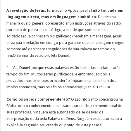
A revelação de Jesus
, formada no Apocalipse,[a]
não foi dada em
linguagem direta, mas em linguagem simbólica.
Da mesma
maneira que o general do exército envia instruções através do rádio
por meio de palavras em código, a fim de que somente seus
soldados (que conhecem o significado) recebam a mensagem. Jesus
envia sua revelação em código para garantir que a mensagem chegue
somente até os sinceros seguidores de sua Palavra no tempo do
fim.O Senhor disse ao profeta Daniel:
“… Vai, Daniel, porque estas palavras estão fechadas e seladas até o
tempo do fim. Muitos serão purificados, e embranquecidos, e
provados; mas os ímpios procederão ímpiamente, e nenhum dos
ímpios entenderá, mas os sábios entenderão”(Daniel 12:9-10).
Como os sábios compreenderão?
O Espírito Santo concentrou na
Bíblia todo o conhecimento necessário para o discernimento total de
suas profecias. Ninguém está autorizado de se desviar da
interpretação dada pela Palavra de Deus. Ninguém está autorizado a
explicá-la segundo seu critério ou ponto de vista pessoal: