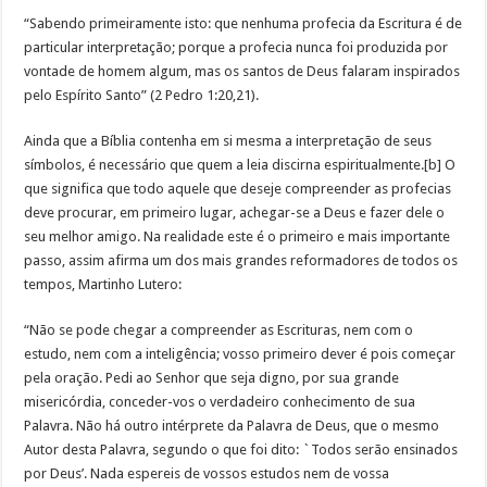
“Sabendo primeiramente isto: que nenhuma profecia da Escritura é de
particular interpretação; porque a profecia nunca foi produzida por
vontade de homem algum, mas os santos de Deus falaram inspirados
pelo Espírito Santo” (2 Pedro 1:20,21).
Ainda que a Bíblia contenha em si mesma a interpretação de seus
símbolos, é necessário que quem a leia discirna espiritualmente.[b] O
que significa que todo aquele que deseje compreender as profecias
deve procurar, em primeiro lugar, achegar-se a Deus e fazer dele o
seu melhor amigo. Na realidade este é o primeiro e mais importante
passo, assim afirma um dos mais grandes reformadores de todos os
tempos, Martinho Lutero:
“Não se pode chegar a compreender as Escrituras, nem com o
estudo, nem com a inteligência; vosso primeiro dever é pois começar
pela oração. Pedi ao Senhor que seja digno, por sua grande
misericórdia, conceder-vos o verdadeiro conhecimento de sua
Palavra. Não há outro intérprete da Palavra de Deus, que o mesmo
Autor desta Palavra, segundo o que foi dito: `Todos serão ensinados
por Deus’. Nada espereis de vossos estudos nem de vossa