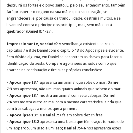
destruirá os fortes e o povo santo. E, pelo seu entendimento, também
fará prosperar o engano na sua mão; e, no seu coração, se
engrandecerá, e, por causa da tranqüilidade, destruirá muitos, e se
levantará contra o príncipe dos príncipes, mas, sem mão, será
quebrado” (Daniel 8: 1-27).
Impressionante, verdade?
A semelhança existente entre os
capítulos 7 e 8 de Daniel com o capítulo 13 do Apocalipse é evidente.
Sem dúvida alguma, em Daniel se encontram as chaves para fazer a
identificação da besta. Compare agora seus achados com o que
aparece na continuação e tire suas próprias conclusões:
– Apocalipse 13:1
apresenta um animal que sobe do mar,
Daniel
7:3
nos apresenta, não um, mas quatro animais que sobem do mar.
– Apocalipse 13:1
mostra um animal com sete cabeças;
Daniel
7:6
nos mostra outro animal com a mesma característica, ainda que
com três cabeças a menos que a primeira.
– Apocalipse 13:1
e
Daniel 7:7
falam sobre dez chifres.
– Apocalipse 13:2
apresenta uma besta que têm traços tomados de
um leopardo, um urso e um leão;
Daniel 7:4-6
nos apresenta estes