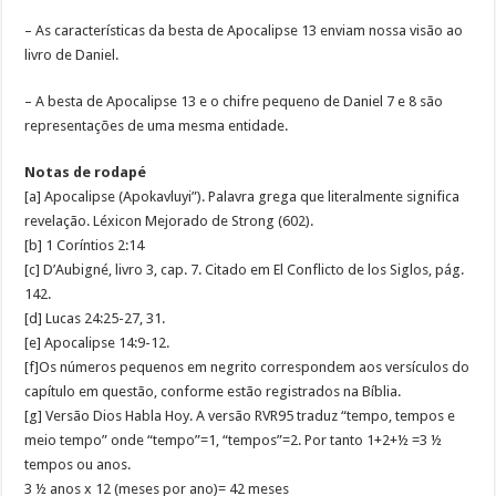
– As características da besta de Apocalipse 13 enviam nossa visão ao
livro de Daniel.
– A besta de Apocalipse 13 e o chifre pequeno de Daniel 7 e 8 são
representações de uma mesma entidade.
Notas de rodapé
[a] Apocalipse (Apokavluyi”). Palavra grega que literalmente significa
revelação. Léxicon Mejorado de Strong (602).
[b] 1 Coríntios 2:14
[c] D’Aubigné, livro 3, cap. 7. Citado em El Conflicto de los Siglos, pág.
142.
[d] Lucas 24:25-27, 31.
[e] Apocalipse 14:9-12.
[f]Os números pequenos em negrito correspondem aos versículos do
capítulo em questão, conforme estão registrados na Bíblia.
[g] Versão Dios Habla Hoy. A versão RVR95 traduz “tempo, tempos e
meio tempo” onde “tempo”=1, “tempos”=2. Por tanto 1+2+½ =3 ½
tempos ou anos.
3 ½ anos x 12 (meses por ano)= 42 meses