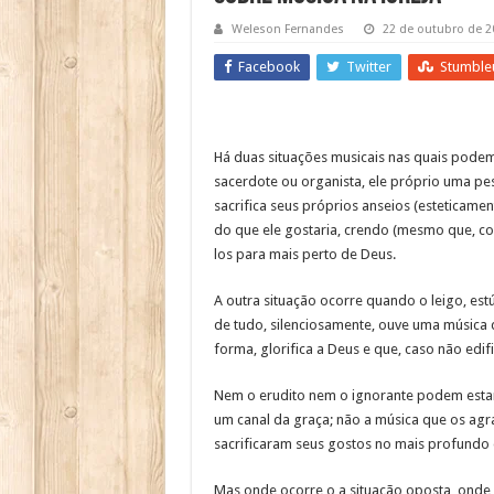
Weleson Fernandes
22 de outubro de 2
Facebook
Twitter
Stumble
Há duas situações musicais nas quais pode
sacerdote ou organista, ele próprio uma pe
sacrifica seus próprios anseios (esteticame
do que ele gostaria, crendo (mesmo que, co
los para mais perto de Deus.
A outra situação ocorre quando o leigo, es
de tudo, silenciosamente, ouve uma música q
forma, glorifica a Deus e que, caso não edif
Nem o erudito nem o ignorante podem estar 
um canal da graça; não a música que os a
sacrificaram seus gostos no mais profundo 
Mas onde ocorre o a situação oposta, onde 