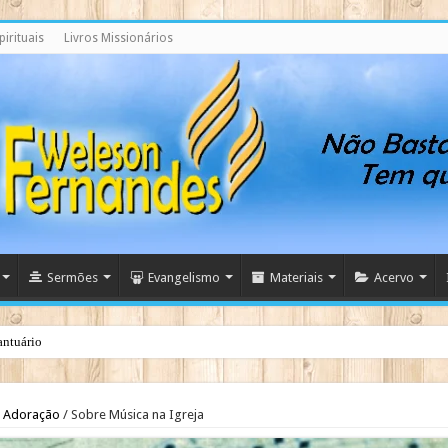
irituais
Livros Missionários
Sermões
Evangelismo
Materiais
Acervo
antuário
Adoração
/
Sobre Música na Igreja