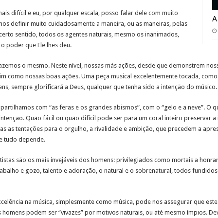
ais difícil e eu, por qualquer escala, posso falar dele com muito
A
s definir muito cuidadosamente a maneira, ou as maneiras, pelas
 certo sentido, todos os agentes naturais, mesmo os inanimados,
o poder que Ele lhes deu.
 fazemos o mesmo. Neste nível, nossas más ações, desde que demonstrem noss
sim como nossas boas ações. Uma peça musical excelentemente tocada, como 
s, sempre glorificará a Deus, qualquer que tenha sido a intenção do músico.
mpartilhamos com “as feras e os grandes abismos”, com o “gelo e a neve”. O
ntenção. Quão fácil ou quão difícil pode ser para um coral inteiro preservar a
s as tentações para o orgulho, a rivalidade e ambição, que precedem a apre
ue tudo depende.
istas são os mais invejáveis dos homens: privilegiados como mortais a honra
rabalho e gozo, talento e adoração, o natural e o sobrenatural, todos fundido
celência na música, simplesmente como música, pode nos assegurar que este 
os homens podem ser “vivazes” por motivos naturais, ou até mesmo ímpios. De