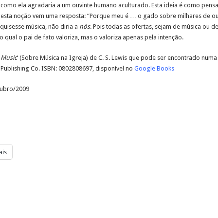
como ela agradaria a um ouvinte humano aculturado. Esta ideia é como pensar,
 esta noção vem uma resposta: “Porque meu é … o gado sobre milhares de outei
 quisesse música, não diria a
nós
. Pois todas as ofertas, sejam de música ou d
 qual o pai de fato valoriza, mas o valoriza apenas pela intenção.
 Music
‘ (Sobre Música na Igreja) de C. S. Lewis que pode ser encontrado numa
 Publishing Co. ISBN: 0802808697, disponível no
Google Books
tubro/2009
is