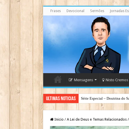
Frases
Devocional
Sermões
Jornadas Esp
Mensagens
Nisto Cremos
Ultimas Noticias
Série Especial – Doutrina do S
Inicio
/
A Lei de Deus e Temas Relacionados
/