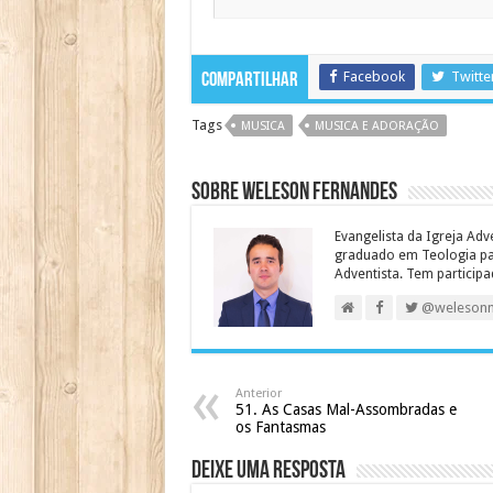
Facebook
Twitte
Compartilhar
Tags
MUSICA
MUSICA E ADORAÇÃO
Sobre Weleson Fernandes
Evangelista da Igreja Adv
graduado em Teologia para
Adventista. Tem particip
@weleson
Anterior
51. As Casas Mal-Assombradas e
os Fantasmas
Deixe uma resposta