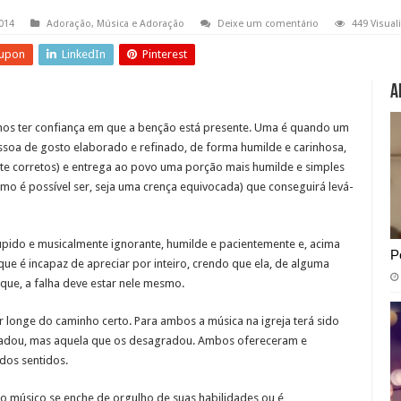
014
Adoração
,
Música e Adoração
Deixe um comentário
449 Visual
upon
LinkedIn
Pinterest
A
mos ter confiança em que a benção está presente. Uma é quando um
ssoa de gosto elaborado e refinado, de forma humilde e carinhosa,
nte corretos) e entrega ao povo uma porção mais humilde e simples
mo é possível ser, seja uma crença equivocada) que conseguirá levá-
túpido e musicalmente ignorante, humilde e pacientemente e, acima
P
ue é incapaz de apreciar por inteiro, crendo que ela, de alguma
ique, a falha deve estar nele mesmo.
longe do caminho certo. Para ambos a música na igreja terá sido
gradou, mas aquela que os desagradou. Ambos ofereceram e
dos sentidos.
o músico se enche de orgulho de suas habilidades ou é