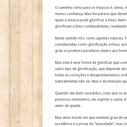
O caminho certo para os músicos é, talvez, m
menos confiança. Mas me parece que devemo
quais a música pode glorificar a Deus. Num
glorificam a Deus continuamente, revelando 
Neste sentido nós, como agentes naturais,
consideradas como glorificação a Deus, as
grau os poderes peculiares dados aos homen
Mas esta é uma forma de glorificar que co
outro tipo de glorificação, que depende da i
todas as correções e desapontamentos, toda
naturalmente) não sei. Mas é da intenção q
Quando são bem sucedidos, creio que os art
preciosos momentos, ver espírito e carne, t
antes da queda.
Mas devo insistir em que nenhum grau de ex
excelência é a prova da “vivacidade”; mas 