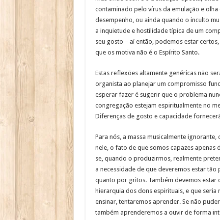
contaminado pelo vírus da emulação e olh
desempenho, ou ainda quando o inculto mus
a inquietude e hostilidade típica de um co
seu gosto – aí então, podemos estar certos
que os motiva não é o Espírito Santo.
Estas reflexões altamente genéricas não ser
organista ao planejar um compromisso func
esperar fazer é sugerir que o problema nun
congregação estejam espiritualmente no me
Diferenças de gosto e capacidade fornecerã
Para nós, a massa musicalmente ignorante, o
nele, o fato de que somos capazes apenas 
se, quando o produzirmos, realmente pretend
a necessidade de que deveremos estar tão pr
quanto por gritos. Também devemos estar c
hierarquia dos dons espirituais, e que seri
ensinar, tentaremos aprender. Se não puderm
também aprenderemos a ouvir de forma inte