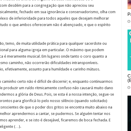
a com desdém para a congregação que não apreciou seu
icalmente, fechado em sua ignorância e conservadorismo, olha com
P
mplexo de inferioridade para todos aqueles que desejam melhorar
, tudo o que ambos ofereceram não é abençoado, e que o espírito
ão, temo, de muita utilidade prática para qualquer sacerdote ou
ional para alguma igreja em particular. O máximo que podem
ca é meramente musical. Em lugares onde tanto o coro quanto a
smo caminho, não ocorrerão dificuldades intransponíveis.
o, efetivamente, assunto para humildade e carinho mútuos.
C
(
 caminho certo não é difícil de discernir; e, enquanto continuarmos
de produzir um ruído ritmicamente confuso não causará muito dano
ermos a glória de Deus. Pois, se esta é a nossa intenção, segue-se
ontos para glorificá-lo pelo nosso silêncio (quando solicitado)
onscientes de que o poder dos gritos se encontra muito abaixo na
a melhor aprendermos a cantar, se pudermos. Se alguém tentar nos
os aprender, e se isto é desejável, ficaremos de boca fechada. E
ligente (…).