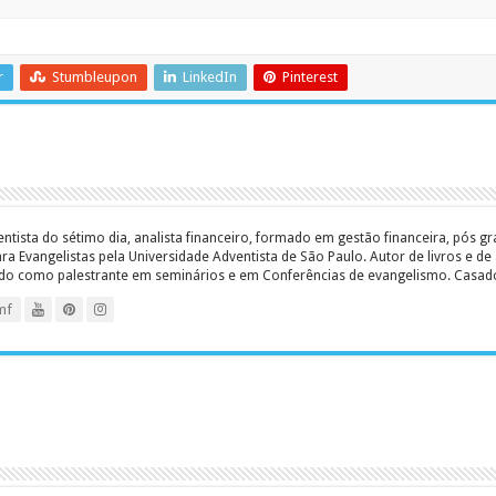
r
Stumbleupon
LinkedIn
Pinterest
entista do sétimo dia, analista financeiro, formado em gestão financeira, pós 
 Evangelistas pela Universidade Adventista de São Paulo. Autor de livros e de a
ado como palestrante em seminários e em Conferências de evangelismo. Casado c
mf