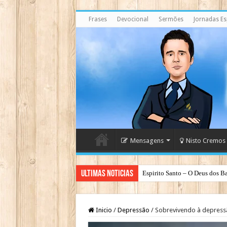
Frases
Devocional
Sermões
Jornadas Esp
Mensagens
Nisto Cremos
Ultimas Noticias
Espirito Santo – O Deus dos Ba
Inicio
/
Depressão
/
Sobrevivendo à depress