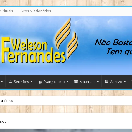
irituais
Livros Missionários
Sermões
Evangelismo
Materiais
Acervo
stidores
ão – 2