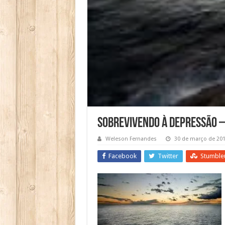
Sobrevivendo à depressão –
Weleson Fernandes
30 de março de 20
Facebook
Twitter
Stumble