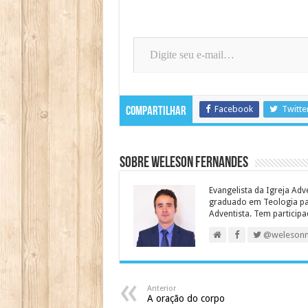
Digite seu e-mail…
Facebook
Twitte
Compartilhar
Sobre Weleson Fernandes
Evangelista da Igreja Adv
graduado em Teologia para
Adventista. Tem particip
@weleson
Anterior
A oração do corpo