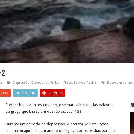
 2
12
Depressão
,
Devocional
,
Pr. Mark Finley
,
Sobre a Rocha
Deixe um coment
upon
LinkedIn
Pinterest
A
Todos Lhe davam testemunho, e se maravilhavam das palavras
de graça que Lhe saíam dos lábios. Luc. 4:22.
Durante um período de depressão, o escritor William Styron
encontrou ajuda em um amigo que ligava todos os dias para lhe