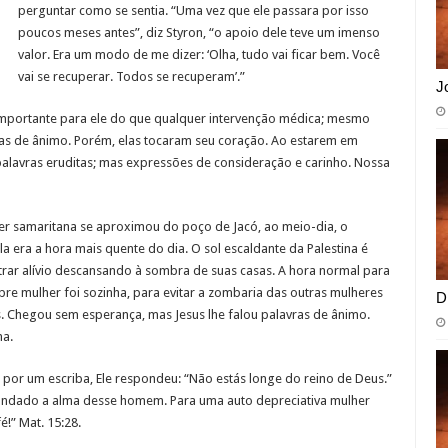
perguntar como se sentia. “Uma vez que ele passara por isso
poucos meses antes”, diz Styron, “o apoio dele teve um imenso
valor. Era um modo de me dizer: ‘Olha, tudo vai ficar bem. Você
vai se recuperar. Todos se recuperam’.”
J
s importante para ele do que qualquer intervenção médica; mesmo
as de ânimo. Porém, elas tocaram seu coração. Ao estarem em
alavras eruditas; mas expressões de consideração e carinho. Nossa
er samaritana se aproximou do poço de Jacó, ao meio-dia, o
a era a hora mais quente do dia. O sol escaldante da Palestina é
rar alívio descansando à sombra de suas casas. A hora normal para
e mulher foi sozinha, para evitar a zombaria das outras mulheres
D
. Chegou sem esperança, mas Jesus lhe falou palavras de ânimo.
ma.
 por um escriba, Ele respondeu: “Não estás longe do reino de Deus.”
inundado a alma desse homem. Para uma auto depreciativa mulher
é!” Mat. 15:28.