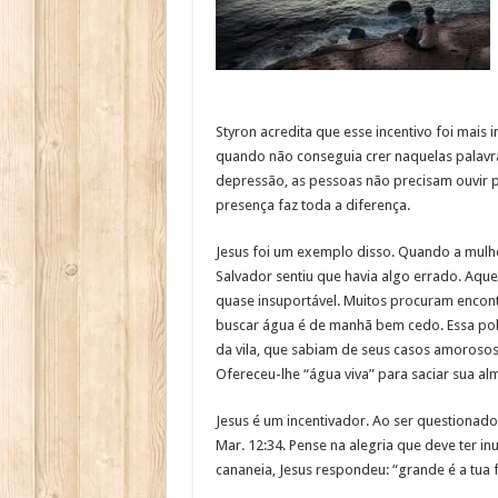
Styron acredita que esse incentivo foi mai
quando não conseguia crer naquelas palavr
depressão, as pessoas não precisam ouvir p
presença faz toda a diferença.
Jesus foi um exemplo disso. Quando a mulh
Salvador sentiu que havia algo errado. Aquel
quase insuportável. Muitos procuram encont
buscar água é de manhã bem cedo. Essa pobr
da vila, que sabiam de seus casos amorosos
Ofereceu-lhe “água viva” para saciar sua al
Jesus é um incentivador. Ao ser questionado
Mar. 12:34. Pense na alegria que deve ter 
cananeia, Jesus respondeu: “grande é a tua f