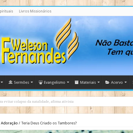
irituais
Livros Missionários
Sermões
Evangelismo
Materiais
Acervo
a evitar colapso da natalidade, afirma ativista
Adoração
/
Teria Deus Criado os Tambores?