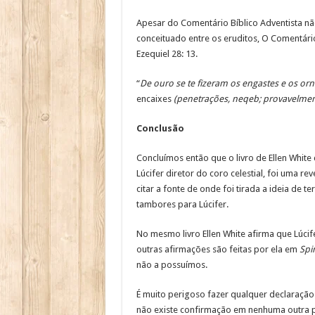
Apesar do Comentário Bíblico Adventista n
conceituado entre os eruditos, O Comentár
Ezequiel 28: 13.
“
De ouro se te fizeram os engastes e os o
encaixes
(penetrações, neqeb; provavelmente
Conclusão
Concluímos então que o livro de Ellen White 
Lúcifer diretor do coro celestial, foi uma r
citar a fonte de onde foi tirada a ideia de 
tambores para Lúcifer.
No mesmo livro Ellen White afirma que Lúci
outras afirmações são feitas por ela em
Spi
não a possuímos.
É muito perigoso fazer qualquer declaração
não existe confirmação em nenhuma outra part