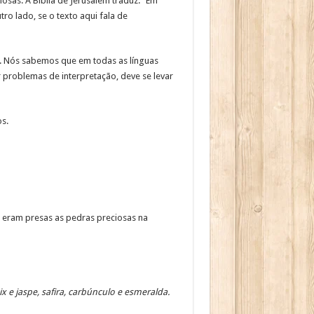
osas. A Bíblia de Jerusalém traduz: “Em
ro lado, se o texto aqui fala de
a. Nós sabemos que em todas as línguas
 problemas de interpretação, deve se levar
s.
 eram presas as pedras preciosas na
x e jaspe, safira, carbúnculo e esmeralda.