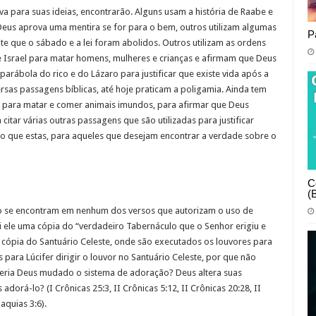
va para suas ideias, encontrarão. Alguns usam a história de Raabe e
 Deus aprova uma mentira se for para o bem, outros utilizam algumas
P
e que o sábado e a lei foram abolidos. Outros utilizam as ordens
de Israel para matar homens, mulheres e crianças e afirmam que Deus
parábola do rico e do Lázaro para justificar que existe vida após a
versas passagens bíblicas, até hoje praticam a poligamia. Ainda tem
para matar e comer animais imundos, para afirmar que Deus
itar várias outras passagens que são utilizadas para justificar
to que estas, para aqueles que desejam encontrar a verdade sobre o
C
(
ão se encontram em nenhum dos versos que autorizam o uso de
i ele uma cópia do “verdadeiro Tabernáculo que o Senhor erigiu e
ópia do Santuário Celeste, onde são executados os louvores para
para Lúcifer dirigir o louvor no Santuário Celeste, por que não
Teria Deus mudado o sistema de adoração? Deus altera suas
rá-lo? (I Crônicas 25:3, II Crônicas 5:12, II Crônicas 20:28, II
aquias 3:6).