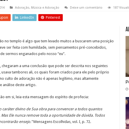
014
Adoração
,
Música e Adoração
Deixe um comentário
187 Visual
upon
LinkedIn
Pinterest
A
ão no templo é algo que tem levado muitos a buscarem uma posição
deve ser feita com humildade, sem pensamentos pré-concebidos,
o de sermos enganados pelo nosso “eu”.
, chegaram a uma conclusão que pode ser descrita nos seguintes
, usava tambores ali, os quais foram criados para ele pelo próprio
o no culto de adoração não é apenas legítimo, mas altamente
P
 análise deste artigo.
ão em si, leia esta mensagem do espírito de profecia:
do caráter divino de Sua obra para convencer a todos quantos
 Mas Ele nunca remove toda a oportunidade de dúvida. Todos
ncontrarão ensejo.”
Mensagens Escolhidas, vol. I, p. 72.