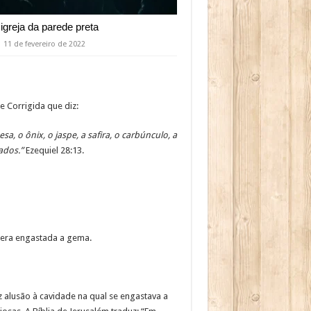
 igreja da parede preta
11 de fevereiro de 2022
e Corrigida que diz:
a, o ônix, o jaspe, a safira, o carbúnculo, a
ados.”
Ezequiel 28:13.
 era engastada a gema.
z alusão à cavidade na qual se engastava a