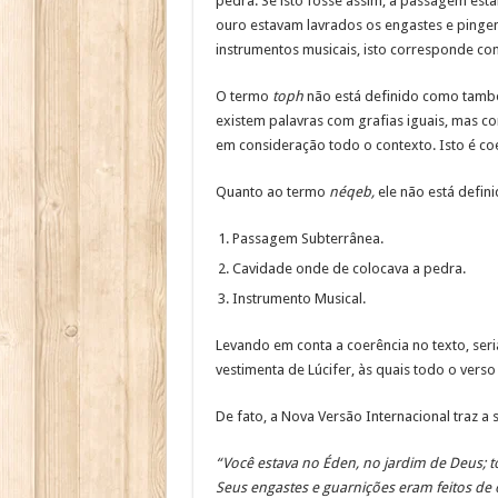
pedra. Se isto fosse assim, a passagem esta
ouro estavam lavrados os engastes e pingent
instrumentos musicais, isto corresponde com 
O termo
toph
não está definido como tambor
existem palavras com grafias iguais, mas c
em consideração todo o contexto. Isto é co
Quanto ao termo
néqeb,
ele não está defini
Passagem Subterrânea.
Cavidade onde de colocava a pedra.
Instrumento Musical.
Levando em conta a coerência no texto, seri
vestimenta de Lúcifer, às quais todo o verso 
De fato, a Nova Versão Internacional traz a 
“Você estava no Éden, no jardim de Deus; to
Seus engastes e guarnições eram feitos de 