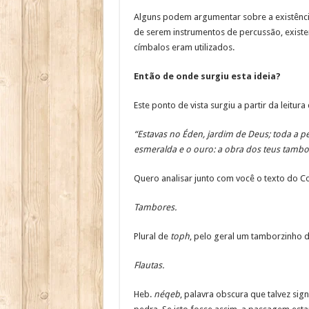
Alguns podem argumentar sobre a existênci
de serem instrumentos de percussão, existe
címbalos eram utilizados.
Então de onde surgiu esta ideia?
Este ponto de vista surgiu a partir da leitu
“Estavas no Éden, jardim de Deus; toda a ped
esmeralda e o ouro: a obra dos teus tambor
Quero analisar junto com você o texto do Co
Tambores.
Plural de
toph
, pelo geral um tamborzinho d
Flautas.
Heb.
néqeb
, palavra obscura que talvez si