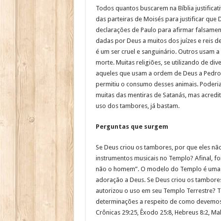
Todos quantos buscarem na Bíblia justificati
das parteiras de Moisés para justificar que
declarações de Paulo para afirmar falsament
dadas por Deus a muitos dos juízes e reis 
é um ser cruel e sanguinário. Outros usam a 
morte. Muitas religiões, se utilizando de di
aqueles que usam a ordem de Deus a Pedro 
permitiu o consumo desses animais. Poderia c
muitas das mentiras de Satanás, mas acredi
uso dos tambores, já bastam.
Perguntas que surgem
Se Deus criou os tambores, por que eles n
instrumentos musicais no Templo? Afinal, fo
não o homem”. O modelo do Templo é uma c
adoração a Deus. Se Deus criou os tambores 
autorizou o uso em seu Templo Terrestre? 
determinações a respeito de como devemos ado
Crônicas 29:25, Êxodo 25:8, Hebreus 8:2, Mal