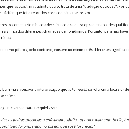
ria falando da formosa cobertura na qual estavam engastadas as pedras preci
es que levavas”, mas admite que se trata de uma “tradução duvidosa”. Por out
Lúcifer, que foi diretor dos coros do céu (1 SP 28-29).
es, o Comentário Bíblico Adventista coloca outra opção e não a desqualific
om significados diferentes, chamadas de homônimos. Portanto, para não haver
erência.
do como pífaros, pelo contrário, existem no mínimo três diferentes significado
a bem mais aceitável a interpretação que
tof
e
néqeb
se referem a locais onde
se refere.
seguinte versão para Ezequiel 28:13:
das as pedras preciosas o enfeitavam: sárdio, topázio e diamante, berilo, ôni
ouro; tudo foi preparado no dia em que você foi criado.”