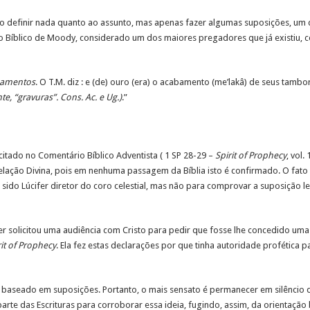
ão definir nada quanto ao assunto, mas apenas fazer algumas suposições, um
io Bíblico de Moody, considerado um dos maiores pregadores que já existiu,
rnamentos
. O T.M. diz : e (de) ouro (era) o acabamento (me’lakâ) de seus tambo
, “gravuras”. Cons. Ac. e Ug.)
.”
citado no Comentário Bíblico Adventista ( 1 SP 28-29 –
Spirit of Prophecy
, vol.
evelação Divina, pois em nenhuma passagem da Bíblia isto é confirmado. O fato 
ter sido Lúcifer diretor do coro celestial, mas não para comprovar a suposição 
fer solicitou uma audiência com Cristo para pedir que fosse lhe concedido um
rit of Prophecy
. Ela fez estas declarações por que tinha autoridade profética pa
 baseado em suposições. Portanto, o mais sensato é permanecer em silêncio d
e das Escrituras para corroborar essa ideia, fugindo, assim, da orientação bí