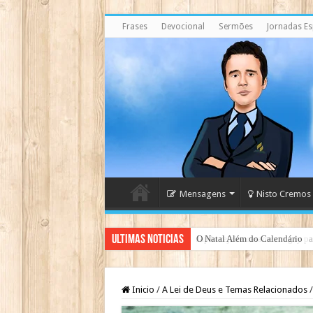
Frases
Devocional
Sermões
Jornadas Esp
Mensagens
Nisto Cremos
Ultimas Noticias
Japão rejeita casamento gay par
Inicio
/
A Lei de Deus e Temas Relacionados
/