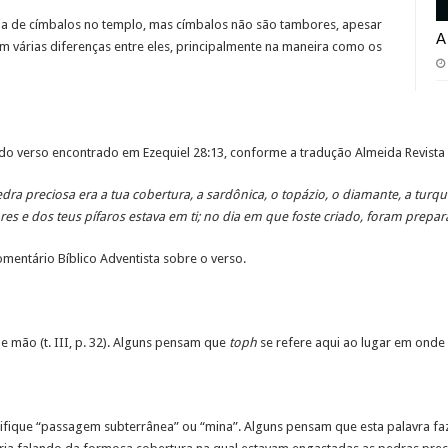
a de címbalos no templo, mas címbalos não são tambores, apesar
A
m várias diferenças entre eles, principalmente na maneira como os
ra do verso encontrado em Ezequiel 28:13, conforme a tradução Almeida Revista 
ra preciosa era a tua cobertura, a sardônica, o topázio, o diamante, a turques
es e dos teus pífaros estava em ti; no dia em que foste criado, foram prepar
mentário Bíblico Adventista sobre o verso.
e mão (t. III, p. 32). Alguns pensam que
toph
se refere aqui ao lugar em onde
gnifique “passagem subterrânea” ou “mina”. Alguns pensam que esta palavra fa