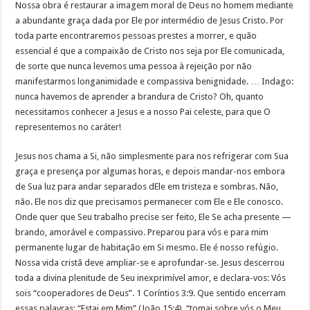
Nossa obra é restaurar a imagem moral de Deus no homem mediante
a abundante graça dada por Ele por intermédio de Jesus Cristo. Por
toda parte encontraremos pessoas prestes a morrer, e quão
essencial é que a compaixão de Cristo nos seja por Ele comunicada,
de sorte que nunca levemos uma pessoa à rejeição por não
manifestarmos longanimidade e compassiva benignidade. … Indago:
nunca havemos de aprender a brandura de Cristo? Oh, quanto
necessitamos conhecer a Jesus e a nosso Pai celeste, para que O
representemos no caráter!
Jesus nos chama a Si, não simplesmente para nos refrigerar com Sua
graça e presença por algumas horas, e depois mandar-nos embora
de Sua luz para andar separados dEle em tristeza e sombras. Não,
não. Ele nos diz que precisamos permanecer com Ele e Ele conosco.
Onde quer que Seu trabalho precise ser feito, Ele Se acha presente —
brando, amorável e compassivo. Preparou para vós e para mim
permanente lugar de habitação em Si mesmo. Ele é nosso refúgio.
Nossa vida cristã deve ampliar-se e aprofundar-se. Jesus descerrou
toda a divina plenitude de Seu inexprimível amor, e declara-vos: Vós
sois “cooperadores de Deus”. 1 Coríntios 3:9. Que sentido encerram
essas palavras: “Estai em Mim” (João 15:4), “tomai sobre vós o Meu