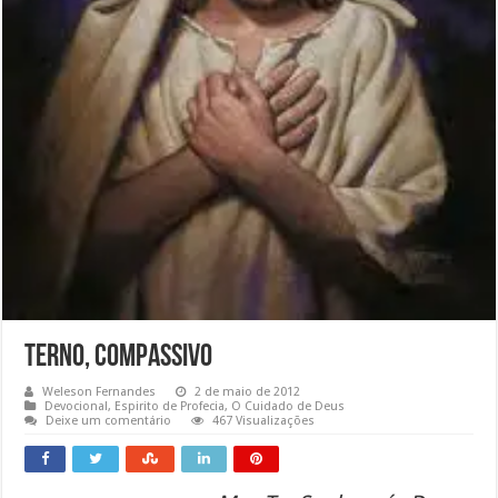
Terno, compassivo
Weleson Fernandes
2 de maio de 2012
Devocional
,
Espirito de Profecia
,
O Cuidado de Deus
Deixe um comentário
467 Visualizações