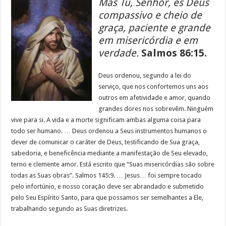
Mas Tu, Senhor, és Deus
compassivo e cheio de
graça, paciente e grande
em misericórdia e em
verdade.
Salmos 86:15.
Deus ordenou, segundo a lei do
serviço, que nos confortemos uns aos
outros em afetividade e amor, quando
grandes dores nos sobrevêm. Ninguém
vive para si. A vida e a morte significam ambas alguma coisa para
todo ser humano. … Deus ordenou a Seus instrumentos humanos o
dever de comunicar o caráter de Deus, testificando de Sua graça,
sabedoria, e beneficência mediante a manifestação de Seu elevado,
terno e clemente amor. Está escrito que “Suas misericórdias são sobre
todas as Suas obras”. Salmos 145:9. … Jesus… foi sempre tocado
pelo infortúnio, e nosso coração deve ser abrandado e submetido
pelo Seu Espírito Santo, para que possamos ser semelhantes a Ele,
trabalhando segundo as Suas diretrizes.