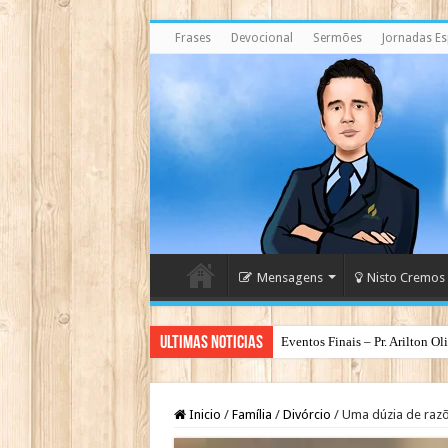
Frases
Devocional
Sermões
Jornadas Esp
Mensagens
Nisto Cremos
Ultimas Noticias
Eventos Finais – Pr. Arilton Ol
Espirito Santo – O Deus dos Ba
Inicio
/
Família
/
Divórcio
/
Uma dúzia de razõ