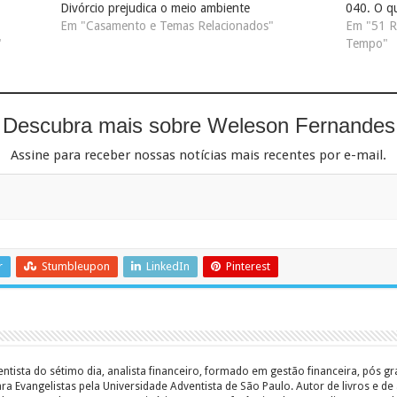
Divórcio prejudica o meio ambiente
040. O qu
Em "Casamento e Temas Relacionados"
Em "51 R
"
Tempo"
Descubra mais sobre Weleson Fernandes
Assine para receber nossas notícias mais recentes por e-mail.
r
Stumbleupon
LinkedIn
Pinterest
entista do sétimo dia, analista financeiro, formado em gestão financeira, pós 
 Evangelistas pela Universidade Adventista de São Paulo. Autor de livros e de a