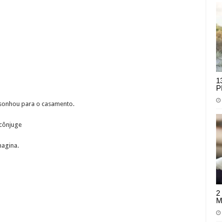
1
P
 sonhou para o casamento.
-cônjuge
magina.
2
M