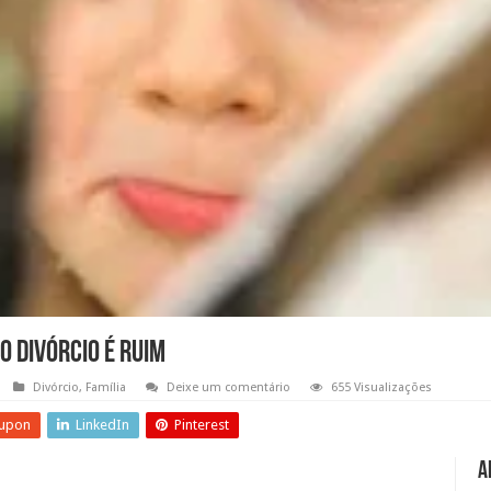
o divórcio é ruim
Divórcio
,
Família
Deixe um comentário
655 Visualizações
upon
LinkedIn
Pinterest
A