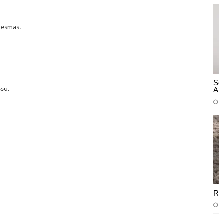
mesmas.
S
so.
A
R