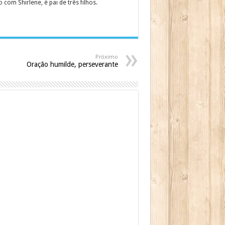
om Shirlene, é pai de três filhos.
Próximo
Oração humilde, perseverante