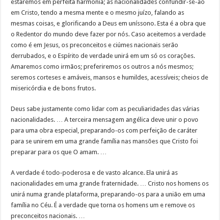
estaremos em perfeita harmonia; as nacionalidades confundir-se-ão
em Cristo, tendo a mesma mente e o mesmo juízo, falando as
mesmas coisas, e glorificando a Deus em uníssono. Esta é a obra que
o Redentor do mundo deve fazer por nós. Caso aceitemos a verdade
como é em Jesus, os preconceitos e ciúmes nacionais serão
derrubados, e o Espírito de verdade unirá em um só os corações.
Amaremos como irmãos; preferiremos os outros a nós mesmos;
seremos corteses e amáveis, mansos e humildes, acessíveis; cheios de
misericórdia e de bons frutos.
Deus sabe justamente como lidar com as peculiaridades das várias
nacionalidades. … A terceira mensagem angélica deve unir o povo
para uma obra especial, preparando-os com perfeição de caráter
para se unirem em uma grande família nas mansões que Cristo foi
preparar para os que O amam. …
A verdade é todo-poderosa e de vasto alcance. Ela unirá as
nacionalidades em uma grande fraternidade. … Cristo nos homens os
unirá numa grande plataforma, preparando-os para a união em uma
família no Céu. É a verdade que torna os homens um e remove os
preconceitos nacionais. …