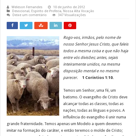
Weleson Fernandes
10 de junho de 2012
Devocional
,
Espirito de Profecia
,
Nossa Alta Vocação
Deixe um comentário
347 Visualizações
Rogo-vos, irmãos, pelo nome de
nosso Senhor Jesus Cristo, que faleis
todos a mesma coisa e que não haja
entre vós divisões; antes, sejais
inteiramente unidos, na mesma
disposição mental e no mesmo
parecer.
1 Coríntios 1:10.
Temos um Senhor, uma fé, um
batismo. O evangelho de Cristo deve
alcançar todas as classes, todas as
nações, todas as línguas e povos. A
influência do evangelho é unir numa
grande fraternidade. Temos apenas um Modelo a quem devemos
imitar na formação do caráter, e então teremos o molde de Cristo;