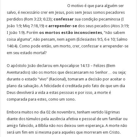
O motivo é que para alguém ser
salvo, é necessário crer em Jesus, pois sem Jesus somos pecadores
perdidos (Rom 3:23; 6:23);
confessar
sua condição pecaminosa (I
João 1:9; Miq 7:18,19) e
arrepender-se
dos seus pecados (Atos 3:19;
I João 1:9). Porém
os mortos estão inconscientes
, “não sabem
coisa alguma”, não pensam, nem agem (Eclesiastes 9:5, 6 e 10; Salmo
146:4). Como pode então, um morto, crer, confessar e arrepender-se
em seu estado mortal?
O apóstolo João declarou em Apocalipse 14:13 – Felizes (Bem
Aventurados) são os mortos que descansaram no Senhor… ou seja;
durante o estado “vivo” (Racional), tomaram a decisão por aceitar o
plano da salvação. A felicidade é creditada pelo fato de que um dia
Deus devolverá a vida a estas pessoas e por isso, a morte é
comparada para estes, como um sono.
Embora muitos no dia 02 de novembro, tenham vertido lágrimas
diante dos túmulos pela ausência afetiva e pessoal de um familiar ou
amigo falecido, a Bíblia não nos deixou sem esperança. A morte não
será um fim em si mesma para aqueles que morreram em Cristo.