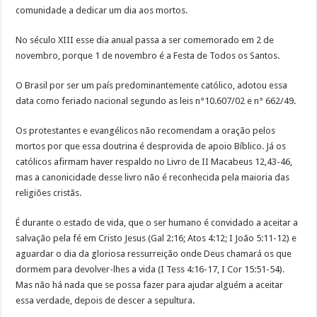
comunidade a dedicar um dia aos mortos.
No século XIII esse dia anual passa a ser comemorado em 2 de
novembro, porque 1 de novembro é a Festa de Todos os Santos.
O Brasil por ser um país predominantemente católico, adotou essa
data como feriado nacional segundo as leis n°10.607/02 e n° 662/49.
Os protestantes e evangélicos não recomendam a oração pelos
mortos por que essa doutrina é desprovida de apoio Bíblico. Já os
católicos afirmam haver respaldo no Livro de II Macabeus 12,43-46,
mas a canonicidade desse livro não é reconhecida pela maioria das
religiões cristãs.
É durante o estado de vida, que o ser humano é convidado a aceitar a
salvação pela fé em Cristo Jesus (Gal 2:16; Atos 4:12; I João 5:11-12) e
aguardar o dia da gloriosa ressurreição onde Deus chamará os que
dormem para devolver-lhes a vida (I Tess 4:16-17, I Cor 15:51-54).
Mas não há nada que se possa fazer para ajudar alguém a aceitar
essa verdade, depois de descer a sepultura.