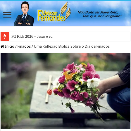
PG Kids 2026 – Jesus e eu
Inicio
/
Finados
/
Uma Reflexão Bíblica Sobre o Dia de Finados