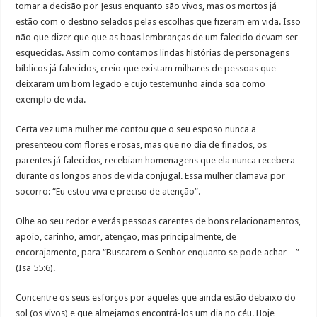
tomar a decisão por Jesus enquanto são vivos, mas os mortos já
estão com o destino selados pelas escolhas que fizeram em vida. Isso
não que dizer que que as boas lembranças de um falecido devam ser
esquecidas. Assim como contamos lindas histórias de personagens
bíblicos já falecidos, creio que existam milhares de pessoas que
deixaram um bom legado e cujo testemunho ainda soa como
exemplo de vida.
Certa vez uma mulher me contou que o seu esposo nunca a
presenteou com flores e rosas, mas que no dia de finados, os
parentes já falecidos, recebiam homenagens que ela nunca recebera
durante os longos anos de vida conjugal. Essa mulher clamava por
socorro: “Eu estou viva e preciso de atenção”.
Olhe ao seu redor e verás pessoas carentes de bons relacionamentos,
apoio, carinho, amor, atenção, mas principalmente, de
encorajamento, para “Buscarem o Senhor enquanto se pode achar…”
(Isa 55:6).
Concentre os seus esforços por aqueles que ainda estão debaixo do
sol (os vivos) e que almejamos encontrá-los um dia no céu. Hoje