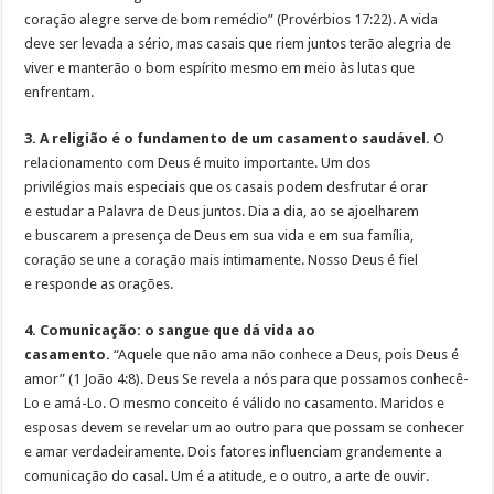
coração alegre serve de bom remédio” (Provérbios 17:22). A vida
deve ser levada a sério, mas casais que riem juntos terão alegria de
viver e manterão o bom espírito mesmo em meio às lutas que
enfrentam.
3. A religião é o fundamento de um casamento saudável.
O
relacionamento com Deus é muito importante. Um dos
privilégios mais especiais que os casais podem desfrutar é orar
e estudar a Palavra de Deus juntos. Dia a dia, ao se ajoelharem
e buscarem a presença de Deus em sua vida e em sua família,
coração se une a coração mais intimamente. Nosso Deus é fiel
e responde as orações.
4. Comunicação: o sangue que dá vida ao
casamento.
“Aquele que não ama não conhece a Deus, pois Deus é
amor” (1 João 4:8). Deus Se revela a nós para que possamos conhecê-
Lo e amá-Lo. O mesmo conceito é válido no casamento. Maridos e
esposas devem se revelar um ao outro para que possam se conhecer
e amar verdadeiramente. Dois fatores influenciam grandemente a
comunicação do casal. Um é a atitude, e o outro, a arte de ouvir.