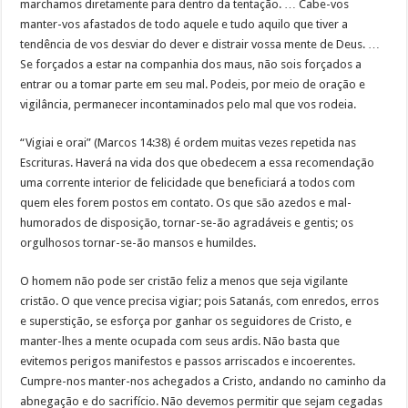
marchamos diretamente para dentro da tentação. … Cabe-vos
manter-vos afastados de todo aquele e tudo aquilo que tiver a
tendência de vos desviar do dever e distrair vossa mente de Deus. …
Se forçados a estar na companhia dos maus, não sois forçados a
entrar ou a tomar parte em seu mal. Podeis, por meio de oração e
vigilância, permanecer incontaminados pelo mal que vos rodeia.
“Vigiai e orai” (Marcos 14:38) é ordem muitas vezes repetida nas
Escrituras. Haverá na vida dos que obedecem a essa recomendação
uma corrente interior de felicidade que beneficiará a todos com
quem eles forem postos em contato. Os que são azedos e mal-
humorados de disposição, tornar-se-ão agradáveis e gentis; os
orgulhosos tornar-se-ão mansos e humildes.
O homem não pode ser cristão feliz a menos que seja vigilante
cristão. O que vence precisa vigiar; pois Satanás, com enredos, erros
e superstição, se esforça por ganhar os seguidores de Cristo, e
manter-lhes a mente ocupada com seus ardis. Não basta que
evitemos perigos manifestos e passos arriscados e incoerentes.
Cumpre-nos manter-nos achegados a Cristo, andando no caminho da
abnegação e do sacrifício. Não devemos permitir que sejam cegadas