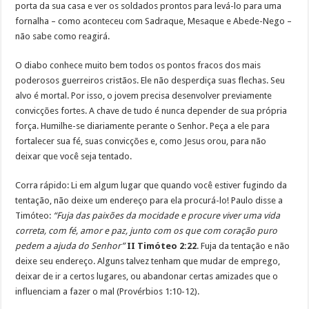
porta da sua casa e ver os soldados prontos para levá-lo para uma
fornalha – como aconteceu com Sadraque, Mesaque e Abede-Nego –
não sabe como reagirá.
O diabo conhece muito bem todos os pontos fracos dos mais
poderosos guerreiros cristãos. Ele não desperdiça suas flechas. Seu
alvo é mortal. Por isso, o jovem precisa desenvolver previamente
convicções fortes. A chave de tudo é nunca depender de sua própria
força. Humilhe-se diariamente perante o Senhor. Peça a ele para
fortalecer sua fé, suas convicções e, como Jesus orou, para não
deixar que você seja tentado.
Corra rápido: Li em algum lugar que quando você estiver fugindo da
tentação, não deixe um endereço para ela procurá-lo! Paulo disse a
Timóteo:
“Fuja das paixões da mocidade e procure viver uma vida
correta, com fé, amor e paz, junto com os que com coração puro
pedem a ajuda do Senhor”
II Timóteo 2:22
. Fuja da tentação e não
deixe seu endereço. Alguns talvez tenham que mudar de emprego,
deixar de ir a certos lugares, ou abandonar certas amizades que o
influenciam a fazer o mal (Provérbios 1:10-12).