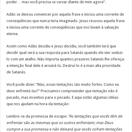
poder… mas você precisa se curvar diante de mim agora”.
Adão se deixou convencer por aquela frase e iniciou uma corrente de
conseqüências que nunca teria imaginado. Jesus recusou aquela frase
e iniciou uma corrente de conseqüências que nos levam à salvação
eterna.
Assim como Adão decidiu e Jesus decidiu, você também terá que
decidir qual será a sua resposta para Satanás quando ele vier seduzi-
lo com um atalho. Não importa quantos prazeres Satanás lhe ofereça:
a intenção final dele é arruiná-lo. Destruí-lo é a mais alta prioridade
de Satanás.
Você pode dizer: “Mas, essas tentações são muito fortes. Como eu
devo enfrentá-las?” Precisamos compreender que tentação não é
pecado, mas incentivo para o pecado. E aqui estão algumas idéias
que nos ajudam na hora da tentação:
Lembre-se da promessa de escape:
“As tentações que vocês têm de
enfrentar são as mesmas que os outros enfrentam; mas Deus
cumpre a sua promessa e não deixará que vocês sofram tentações