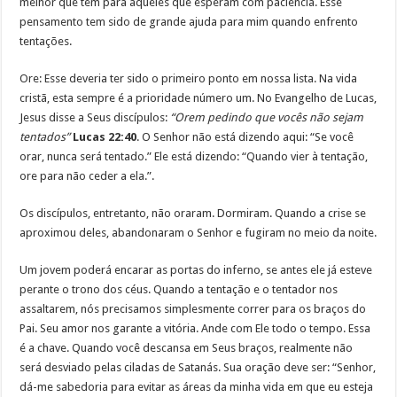
melhor que tem para aqueles que esperam com paciência. Esse
pensamento tem sido de grande ajuda para mim quando enfrento
tentações.
Ore: Esse deveria ter sido o primeiro ponto em nossa lista. Na vida
cristã, esta sempre é a prioridade número um. No Evangelho de Lucas,
Jesus disse a Seus discípulos:
“Orem pedindo que vocês não sejam
tentados”
Lucas 22:40
. O Senhor não está dizendo aqui: “Se você
orar, nunca será tentado.” Ele está dizendo: “Quando vier à tentação,
ore para não ceder a ela.”.
Os discípulos, entretanto, não oraram. Dormiram. Quando a crise se
aproximou deles, abandonaram o Senhor e fugiram no meio da noite.
Um jovem poderá encarar as portas do inferno, se antes ele já esteve
perante o trono dos céus. Quando a tentação e o tentador nos
assaltarem, nós precisamos simplesmente correr para os braços do
Pai. Seu amor nos garante a vitória. Ande com Ele todo o tempo. Essa
é a chave. Quando você descansa em Seus braços, realmente não
será desviado pelas ciladas de Satanás. Sua oração deve ser: “Senhor,
dá-me sabedoria para evitar as áreas da minha vida em que eu esteja