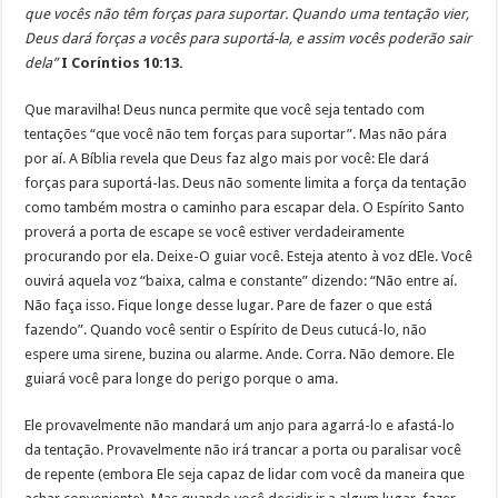
que vocês não têm forças para suportar. Quando uma tentação vier,
Deus dará forças a vocês para suportá-la, e assim vocês poderão sair
dela”
I Coríntios 10:13.
Que maravilha! Deus nunca permite que você seja tentado com
tentações “que você não tem forças para suportar”. Mas não pára
por aí. A Bíblia revela que Deus faz algo mais por você: Ele dará
forças para suportá-las. Deus não somente limita a força da tentação
como também mostra o caminho para escapar dela. O Espírito Santo
proverá a porta de escape se você estiver verdadeiramente
procurando por ela. Deixe-O guiar você. Esteja atento à voz dEle. Você
ouvirá aquela voz “baixa, calma e constante” dizendo: “Não entre aí.
Não faça isso. Fique longe desse lugar. Pare de fazer o que está
fazendo”. Quando você sentir o Espírito de Deus cutucá-lo, não
espere uma sirene, buzina ou alarme. Ande. Corra. Não demore. Ele
guiará você para longe do perigo porque o ama.
Ele provavelmente não mandará um anjo para agarrá-lo e afastá-lo
da tentação. Provavelmente não irá trancar a porta ou paralisar você
de repente (embora Ele seja capaz de lidar com você da maneira que