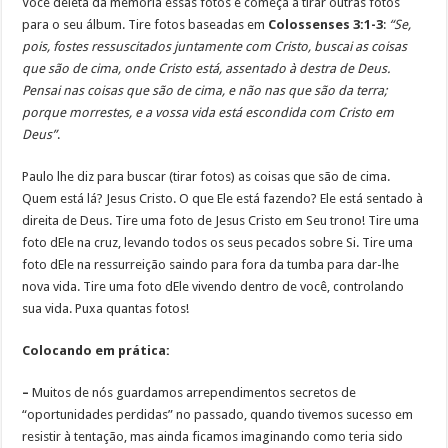
Você deleta da memória essas fotos e começa a tirar outras fotos
para o seu álbum. Tire fotos baseadas em
Colossenses 3:1-3
:
“Se,
pois, fostes ressuscitados juntamente com Cristo, buscai as coisas
que são de cima, onde Cristo está, assentado à destra de Deus.
Pensai nas coisas que são de cima, e não nas que são da terra;
porque morrestes, e a vossa vida está escondida com Cristo em
Deus”
.
Paulo lhe diz para buscar (tirar fotos) as coisas que são de cima.
Quem está lá? Jesus Cristo. O que Ele está fazendo? Ele está sentado à
direita de Deus. Tire uma foto de Jesus Cristo em Seu trono! Tire uma
foto dEle na cruz, levando todos os seus pecados sobre Si. Tire uma
foto dEle na ressurreição saindo para fora da tumba para dar-lhe
nova vida. Tire uma foto dEle vivendo dentro de você, controlando
sua vida. Puxa quantas fotos!
Colocando em prática:
–
Muitos de nós guardamos arrependimentos secretos de
“oportunidades perdidas” no passado, quando tivemos sucesso em
resistir à tentação, mas ainda ficamos imaginando como teria sido