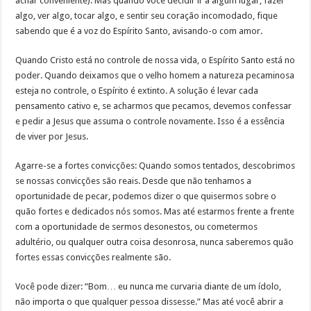
achar conveniente). Mas quando você decidir ir a algum lugar, fazer
algo, ver algo, tocar algo, e sentir seu coração incomodado, fique
sabendo que é a voz do Espírito Santo, avisando-o com amor.
Quando Cristo está no controle de nossa vida, o Espírito Santo está no
poder. Quando deixamos que o velho homem a natureza pecaminosa
esteja no controle, o Espírito é extinto. A solução é levar cada
pensamento cativo e, se acharmos que pecamos, devemos confessar
e pedir a Jesus que assuma o controle novamente. Isso é a essência
de viver por Jesus.
Agarre-se a fortes convicções: Quando somos tentados, descobrimos
se nossas convicções são reais. Desde que não tenhamos a
oportunidade de pecar, podemos dizer o que quisermos sobre o
quão fortes e dedicados nós somos. Mas até estarmos frente a frente
com a oportunidade de sermos desonestos, ou cometermos
adultério, ou qualquer outra coisa desonrosa, nunca saberemos quão
fortes essas convicções realmente são.
Você pode dizer: “Bom… eu nunca me curvaria diante de um ídolo,
não importa o que qualquer pessoa dissesse.” Mas até você abrir a