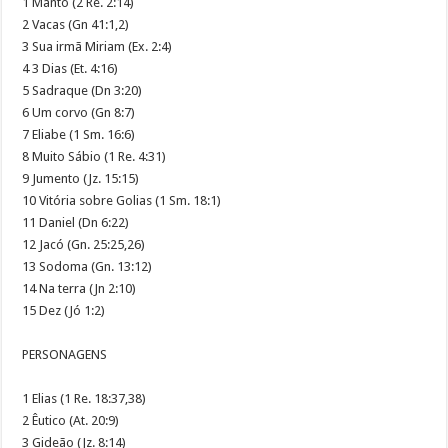
1 Manto (2 Re. 2:14)
2 Vacas (Gn 41:1,2)
3 Sua irmã Miriam (Ex. 2:4)
4 3 Dias (Et. 4:16)
5 Sadraque (Dn 3:20)
6 Um corvo (Gn 8:7)
7 Eliabe (1 Sm. 16:6)
8 Muito Sábio (1 Re. 4:31)
9 Jumento (Jz. 15:15)
10 Vitória sobre Golias (1 Sm. 18:1)
11 Daniel (Dn 6:22)
12 Jacó (Gn. 25:25,26)
13 Sodoma (Gn. 13:12)
14 Na terra (Jn 2:10)
15 Dez (Jó 1:2)
PERSONAGENS
1 Elias (1 Re. 18:37,38)
2 Êutico (At. 20:9)
3 Gideão (Jz. 8:14)