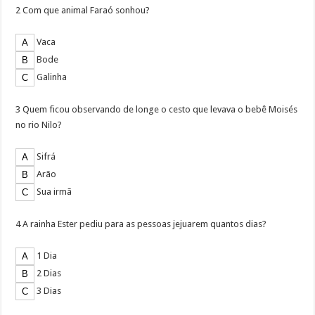
2 Com que animal Faraó sonhou?
Vaca
Bode
Galinha
3 Quem ficou observando de longe o cesto que levava o bebê Moisés
no rio Nilo?
Sifrá
Arão
Sua irmã
4 A rainha Ester pediu para as pessoas jejuarem quantos dias?
1 Dia
2 Dias
3 Dias