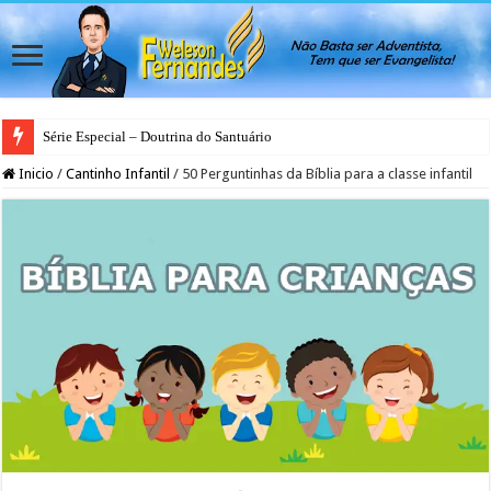
Série Especial – Doutrina do Santuário
Antes da Porta se Fechar: A Mensagem Profética do Santuário Celestial
Inicio
/
Cantinho Infantil
/
50 Perguntinhas da Bíblia para a classe infantil