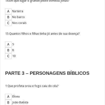
14 Em que lugar o grande peixe vomitou Jonas?
Na terra
No barco
Nos corais
15 Quantos filhos e filhas tinha Jó antes de sua doença?
5
8
10
PARTE 3 – PERSONAGENS BÍBLICOS
1 Que profeta orou e fogo caiu do céu?
Eliseu
João Batista