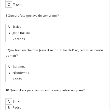
O galo
8 Que profeta gostava de comer mel?
Isaías
João Batista
Zacarias
9 Qual homem chamou Jesus dizendo: ‘Filho de Davi, tem misericórdia
de mim’?
Bartimeu
Nicodemos
Caifás
10 Quem disse para Jesus transformar pedras em pães?
Judas
Pedro