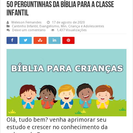
50 Perguntinhas da Bíblia para a classe
infantil
Weleson Fernandes
17 de agosto de 2020
Cantinho Infantil
,
Evangelismo
,
Min. Criança e Adolescentes
Deixe um comentário
1,437 Visualizações
O
lá, tudo bem? venha aprimorar seu
estudo e crescer no conhecimento da