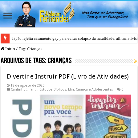
Japão rejeita casamento gay para evitar colapso da natalidade, afirma ativis
Inicio
/
Tag:
Crianças
Arquivos de Tags:
Crianças
Divertir e Instruir PDF (Livro de Atividades)
18 de agosto de 2020
Cantinho Infantil
,
Estudos Bíblicos
,
Min. Criança e Adolescentes
0