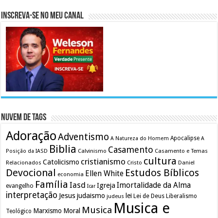
Inscreva-se no meu canal
Nuvem de Tags
Adoração
Adventismo
Apocalipse
A Natureza do Homem
A
Biblia
Casamento
Calvinismo
Casamento e Temas
Posição da IASD
cultura
cristianismo
Catolicismo
Relacionados
Cristo
Daniel
Devocional
Estudos Bíblicos
Ellen White
economia
Família
Iasd
Imortalidade da Alma
Igreja
evangelho
Icar
interpretação
Jesus
judaismo
lei
Lei de Deus
judeus
Liberalismo
Musica e
Musica
Marxismo
Moral
Teológico