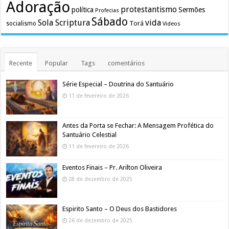
Adoração
protestantismo
política
Sermões
Profecias
Sábado
Sola Scriptura
vida
Torá
socialismo
Videos
Recente
Popular
Tags
comentários
Série Especial – Doutrina do Santuário
11 de fevereiro de 2026
Antes da Porta se Fechar: A Mensagem Profética do
Santuário Celestial
11 de fevereiro de 2026
Eventos Finais – Pr. Arilton Oliveira
28 de dezembro de 2025
Espirito Santo – O Deus dos Bastidores
26 de dezembro de 2025