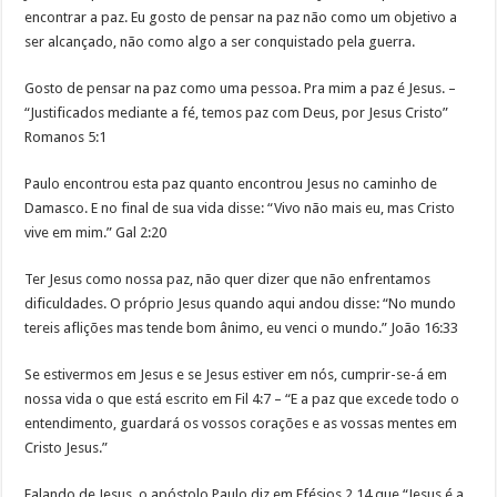
encontrar a paz. Eu gosto de pensar na paz não como um objetivo a
ser alcançado, não como algo a ser conquistado pela guerra.
Gosto de pensar na paz como uma pessoa. Pra mim a paz é Jesus. –
“Justificados mediante a fé, temos paz com Deus, por Jesus Cristo”
Romanos 5:1
Paulo encontrou esta paz quanto encontrou Jesus no caminho de
Damasco. E no final de sua vida disse: “Vivo não mais eu, mas Cristo
vive em mim.” Gal 2:20
Ter Jesus como nossa paz, não quer dizer que não enfrentamos
dificuldades. O próprio Jesus quando aqui andou disse: “No mundo
tereis aflições mas tende bom ânimo, eu venci o mundo.” João 16:33
Se estivermos em Jesus e se Jesus estiver em nós, cumprir-se-á em
nossa vida o que está escrito em Fil 4:7 – “E a paz que excede todo o
entendimento, guardará os vossos corações e as vossas mentes em
Cristo Jesus.”
Falando de Jesus, o apóstolo Paulo diz em Efésios 2.14 que “Jesus é a