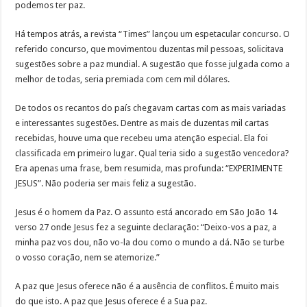
podemos ter paz.
Há tempos atrás, a revista “Times” lançou um espetacular concurso. O
referido concurso, que movimentou duzentas mil pessoas, solicitava
sugestões sobre a paz mundial. A sugestão que fosse julgada como a
melhor de todas, seria premiada com cem mil dólares.
De todos os recantos do país chegavam cartas com as mais variadas
e interessantes sugestões. Dentre as mais de duzentas mil cartas
recebidas, houve uma que recebeu uma atenção especial. Ela foi
classificada em primeiro lugar. Qual teria sido a sugestão vencedora?
Era apenas uma frase, bem resumida, mas profunda: “EXPERIMENTE
JESUS”. Não poderia ser mais feliz a sugestão.
Jesus é o homem da Paz. O assunto está ancorado em São João 14
verso 27 onde Jesus fez a seguinte declaração: “Deixo-vos a paz, a
minha paz vos dou, não vo-la dou como o mundo a dá. Não se turbe
o vosso coração, nem se atemorize.”
A paz que Jesus oferece não é a ausência de conflitos. É muito mais
do que isto. A paz que Jesus oferece é a Sua paz.