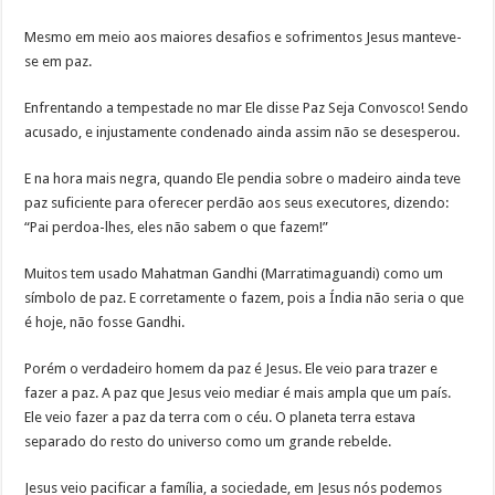
Mesmo em meio aos maiores desafios e sofrimentos Jesus manteve-
se em paz.
Enfrentando a tempestade no mar Ele disse Paz Seja Convosco! Sendo
acusado, e injustamente condenado ainda assim não se desesperou.
E na hora mais negra, quando Ele pendia sobre o madeiro ainda teve
paz suficiente para oferecer perdão aos seus executores, dizendo:
“Pai perdoa-lhes, eles não sabem o que fazem!”
Muitos tem usado Mahatman Gandhi (Marratimaguandi) como um
símbolo de paz. E corretamente o fazem, pois a Índia não seria o que
é hoje, não fosse Gandhi.
Porém o verdadeiro homem da paz é Jesus. Ele veio para trazer e
fazer a paz. A paz que Jesus veio mediar é mais ampla que um país.
Ele veio fazer a paz da terra com o céu. O planeta terra estava
separado do resto do universo como um grande rebelde.
Jesus veio pacificar a família, a sociedade, em Jesus nós podemos