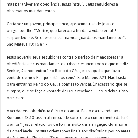
mas para viver em obediência. Jesus instruiu Seus seguidores a
observar os mandamentos.
Certa vez um jovem, príncipe e rico, aproximou-se de Jesus e
perguntou-lhe: “Mestre, que farei para herdar a vida eterna? E
respondeu-lhe: Se queres entrar na vida guarda os mandamentos”.
São Mateus 19: 16 e 17
Jesus advertiu seus seguidores contra o perigo de menosprezar a
obediência a Seus mandamentos. Disse ele: “Nem todo o que me diz
Senhor, Senhor, entrará no Reino do Céus, mas aquele que faz a
vontade de meu Pai que está nos céus”. São Mateus 7:21. Não basta,
para entrar no Reino do Céu, a confissão verbal. É necessário que se
cumpra, que se faça a vontade de Deus revelada. E Jesus deixou isso
bem claro.
A verdadeira obediência é fruto do amor. Paulo escrevendo aos
Romanos 13:10, assim afirmou: “de sorte que o cumprimento da lei é
o amor”. Jesus relacionou de forma muito clara a ligação do amor e
da obediência. Em suas orientações finais aos discípulos, pouco antes
de Sua morte, Ele disse: “Se me amais guardareis os meus