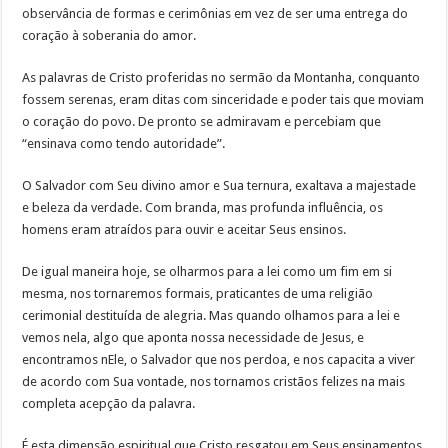
observância de formas e cerimônias em vez de ser uma entrega do
coração à soberania do amor.
As palavras de Cristo proferidas no sermão da Montanha, conquanto
fossem serenas, eram ditas com sinceridade e poder tais que moviam
o coração do povo. De pronto se admiravam e percebiam que
“ensinava como tendo autoridade”.
O Salvador com Seu divino amor e Sua ternura, exaltava a majestade
e beleza da verdade. Com branda, mas profunda influência, os
homens eram atraídos para ouvir e aceitar Seus ensinos.
De igual maneira hoje, se olharmos para a lei como um fim em si
mesma, nos tornaremos formais, praticantes de uma religião
cerimonial destituída de alegria. Mas quando olhamos para a lei e
vemos nela, algo que aponta nossa necessidade de Jesus, e
encontramos nEle, o Salvador que nos perdoa, e nos capacita a viver
de acordo com Sua vontade, nos tornamos cristãos felizes na mais
completa acepção da palavra.
É esta dimensão espiritual que Cristo resgatou em Seus ensinamentos