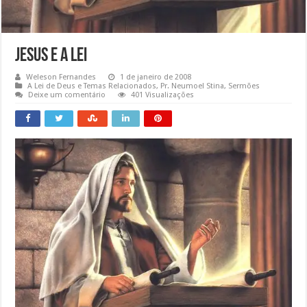
Jesus e a Lei
Weleson Fernandes
1 de janeiro de 2008
A Lei de Deus e Temas Relacionados
,
Pr. Neumoel Stina
,
Sermões
Deixe um comentário
401 Visualizações