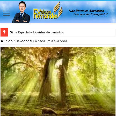
Série Especial – Doutrina do Santuário
Inicio
/
Devocional
/
A cada um a sua obra