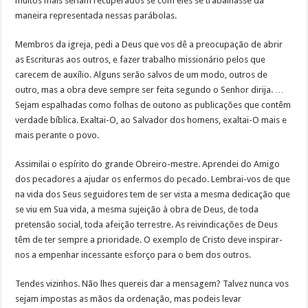
muitos mais seriam recuperados se com eles se trabalhasse da
maneira representada nessas parábolas.
Membros da igreja, pedi a Deus que vos dê a preocupação de abrir
as Escrituras aos outros, e fazer trabalho missionário pelos que
carecem de auxílio. Alguns serão salvos de um modo, outros de
outro, mas a obra deve sempre ser feita segundo o Senhor dirija. …
Sejam espalhadas como folhas de outono as publicações que contêm
verdade bíblica. Exaltai-O, ao Salvador dos homens, exaltai-O mais e
mais perante o povo.
Assimilai o espírito do grande Obreiro-mestre. Aprendei do Amigo
dos pecadores a ajudar os enfermos do pecado. Lembrai-vos de que
na vida dos Seus seguidores tem de ser vista a mesma dedicação que
se viu em Sua vida, a mesma sujeição à obra de Deus, de toda
pretensão social, toda afeição terrestre. As reivindicações de Deus
têm de ter sempre a prioridade. O exemplo de Cristo deve inspirar-
nos a empenhar incessante esforço para o bem dos outros.
Tendes vizinhos. Não lhes quereis dar a mensagem? Talvez nunca vos
sejam impostas as mãos da ordenação, mas podeis levar