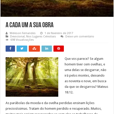
A cada um a sua obra
Weleson Fernandes
1 de fevereiro de 2017
Devocional
,
Nos Lugares Celestiais
Deixe um comentário
698 Visualizações
Que vos parece? Se algum
homem tiver cem ovelhas, e
uma delas se desgarrar, não
irá pelos montes, deixando
as noventa e nove, em busca
da que se desgarrou? Mateus
18:12.
As parábolas da moeda e da ovelha perdidas ensinam lições
preciosíssimas. Tratam do homem perdido e recuperado. Muitos,