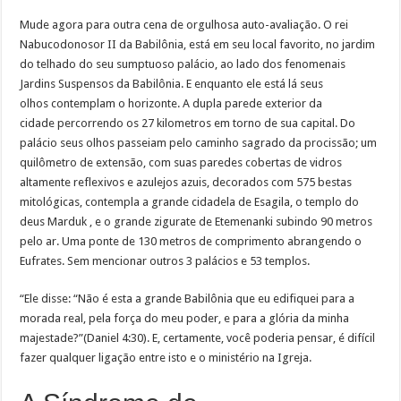
Mude agora para outra cena de orgulhosa auto-avaliação. O rei
Nabucodonosor II da Babilônia, está em seu local favorito, no jardim
do telhado do seu sumptuoso palácio, ao lado dos fenomenais
Jardins Suspensos da Babilônia. E enquanto ele está lá seus
olhos contemplam o horizonte. A dupla parede exterior da
cidade percorrendo os 27 kilometros em torno de sua capital. Do
palácio seus olhos passeiam pelo caminho sagrado da procissão; um
quilômetro de extensão, com suas paredes cobertas de vidros
altamente reflexivos e azulejos azuis, decorados com 575 bestas
mitológicas, contempla a grande cidadela de Esagila, o templo do
deus Marduk , e o grande zigurate de Etemenanki subindo 90 metros
pelo ar. Uma ponte de 130 metros de comprimento abrangendo o
Eufrates. Sem mencionar outros 3 palácios e 53 templos.
“Ele disse: “Não é esta a grande Babilônia que eu edifiquei para a
morada real, pela força do meu poder, e para a glória da minha
majestade?”(Daniel 4:30). E, certamente, você poderia pensar, é difícil
fazer qualquer ligação entre isto e o ministério na Igreja.