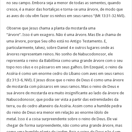
no seu campo. Embora seja a menor de todas as sementes, quando
cresce, é a maior das hortaliças e torna-se uma árvore, de modo que
as aves do céu vêm fazer os ninhos em seus ramos “(Mt 13:31-32 NVI).
Observe que Jesus chama a planta da mostarda uma
“árvore”. Isso é um exagero. Não é uma árvore. Mas Ele a chama de
uma árvore, porque Seu olho está no Antigo Testamento. E,
particularmente, talvez, sobre Daniel 4 e outros lugares onde as
árvores representam reinos. No sonho de Nabucodonosor, ele
representa o reino da Babilônia como uma grande árvore com o seu
topo nos céus e os pássaros em seus galhos. Em Ezequiel, o reino da
Assíria é como um enorme cedro do Líbano com aves em seus ramos
(Ez 31:3-6, NVI). E Jesus disse que o reino de Deus é como uma árvore
de mostarda com pássaros em seus ramos. Mas o reino de Deus e
sua árvore de mostarda era muito insignificante ao lado da árvore de
Nabucodonosor, que podia ser vista a partir das extremidades da
terra, ou do cedro altaneiro da Assíria. Assim como a humilde pedra
do reino de Deus era menor em relação ao enorme ídolo de
metal. Isso é a coisa surpreendente sobre o reino de Deus. Ele vai
chegar de forma surpreendente, não como uma grande árvore, mas
como uma humilde planta de jardim. Pois o reino de Deus não é um