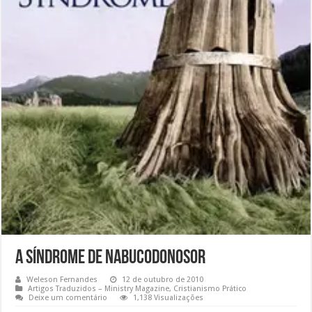
A Síndrome de Nabucodonosor
Weleson Fernandes
12 de outubro de 2010
Artigos Traduzidos – Ministry Magazine
,
Cristianismo Prático
Deixe um comentário
1,138 Visualizações