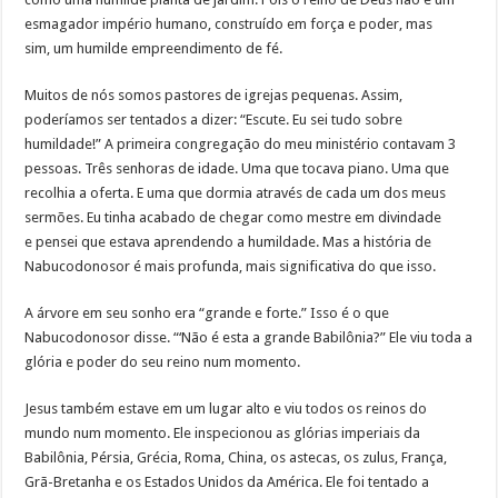
esmagador império humano, construído em força e poder, mas
sim, um humilde empreendimento de fé.
Muitos de nós somos pastores de igrejas pequenas. Assim,
poderíamos ser tentados a dizer: “Escute. Eu sei tudo sobre
humildade!” A primeira congregação do meu ministério contavam 3
pessoas. Três senhoras de idade. Uma que tocava piano. Uma que
recolhia a oferta. E uma que dormia através de cada um dos meus
sermões. Eu tinha acabado de chegar como mestre em divindade
e pensei que estava aprendendo a humildade. Mas a história de
Nabucodonosor é mais profunda, mais significativa do que isso.
A árvore em seu sonho era “grande e forte.” Isso é o que
Nabucodonosor disse. “‘Não é esta a grande Babilônia?” Ele viu toda a
glória e poder do seu reino num momento.
Jesus também estave em um lugar alto e viu todos os reinos do
mundo num momento. Ele inspecionou as glórias imperiais da
Babilônia, Pérsia, Grécia, Roma, China, os astecas, os zulus, França,
Grã-Bretanha e os Estados Unidos da América. Ele foi tentado a