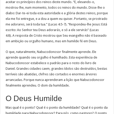
aceitar os princípios dos reinos deste mundo. “E, elevando-o,
mostrou-lhe, num momento, todos os reinos do mundo. Disse-lhe o
diabo: Dar-te-ei toda esta autoridade e a glória destes reinos, porque
ela me foi entregue, e a dou a quem eu quiser. Portanto, se prostrado
me adorares, será toda tua.” (Lucas 4:5-7). “Respondeu-lhe Jesus: Está
escrito: Ao Senhor teu Deus adorarás, e só a ele servirás” (Lucas
4:8). A resposta de Cristo mostrou que Seu evangelho não é baseado
em ambição ou orgulho humano, mas em humilde fé em Deus.
O que, naturalmente, Nabucodonosor finalmente aprende. Ele
aprende quando seu orgulho é humilhado. Esta experiência de
Nabucodonosor estabelece o padrão para o resto do livro de
Daniel. Grandes cidades caem, grandes ídolos são destruídos, bestas
terríveis são abatidas, chifres são cortados e enormes árvores
arrancadas. Porque nunca aprenderam a lição que Nabucodonosor
finalmente aprendeu. O dom da humildade.
O Deus Humilde
Mas qual é o ponto? Qual é o ponto da humildade? Qual é o ponto da
humildade para Nabucodonosor? Para nós, como pastores? O ponto