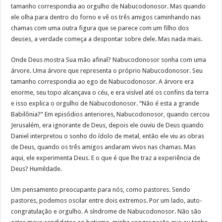
tamanho correspondia ao orgulho de Nabucodonosor. Mas quando
ele olha para dentro do forno e vê os três amigos caminhando nas
chamas com uma outra figura que se parece com um filho dos
deuses, a verdade começa a despontar sobre dele. Mas nada mais.
Onde Deus mostra Sua mão afinal? Nabucodonosor sonha com uma
árvore. Uma árvore que representa o próprio Nabucodonosor. Seu
tamanho correspondia ao ego de Nabucodonosor. A árvore era
enorme, seu topo alcançava o céu, e era visível até os confins da terra
e isso explica o orgulho de Nabucodonosor. “Não é esta a grande
Babilônia?” Em episódios anteriores, Nabucodonosor, quando cercou
Jerusalém, era ignorante de Deus, depois ele ouviu de Deus quando
Daniel interpretou o sonho do ídolo de metal, então ele viu as obras
de Deus, quando os três amigos andaram vivos nas chamas. Mas
aqui, ele experimenta Deus. E o que é que lhe traz a experiência de
Deus? Humildade.
Um pensamento preocupante para nós, como pastores. Sendo
pastores, podemos oscilar entre dois extremos. Por um lado, auto-
congratulação e orgulho. A síndrome de Nabucodonosor. Não são