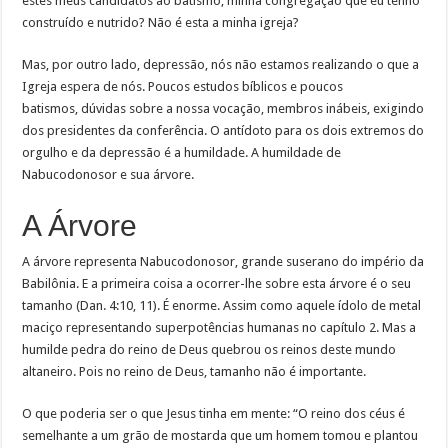
estes meus candidatos ao batismo, minha congregação que eu tenho
construído e nutrido? Não é esta a minha igreja?
Mas, por outro lado, depressão, nós não estamos realizando o que a
Igreja espera de nós. Poucos estudos bíblicos e poucos
batismos, dúvidas sobre a nossa vocação, membros inábeis, exigindo
dos presidentes da conferência. O antídoto para os dois extremos do
orgulho e da depressão é a humildade. A humildade de
Nabucodonosor e sua árvore.
A Árvore
A árvore representa Nabucodonosor, grande suserano do império da
Babilônia. E a primeira coisa a ocorrer-lhe sobre esta árvore é o seu
tamanho (Dan. 4:10, 11). É enorme. Assim como aquele ídolo de metal
maciço representando superpotências humanas no capítulo 2. Mas a
humilde pedra do reino de Deus quebrou os reinos deste mundo
altaneiro. Pois no reino de Deus, tamanho não é importante.
O que poderia ser o que Jesus tinha em mente: “O reino dos céus é
semelhante a um grão de mostarda que um homem tomou e plantou