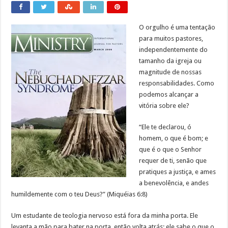
O orgulho é uma tentação
para muitos pastores,
independentemente do
tamanho da igreja ou
magnitude de nossas
responsabilidades. Como
podemos alcançar a
vitória sobre ele?
“Ele te declarou, ó
homem, o que é bom; e
que é o que o Senhor
requer de ti, senão que
pratiques a justiça, e ames
a benevolência, e andes
humildemente com o teu Deus?” (Miquéias 6:8)
Um estudante de teologia nervoso está fora da minha porta. Ele
levanta a mão para bater na porta, então volta atrás; ele sabe o que o