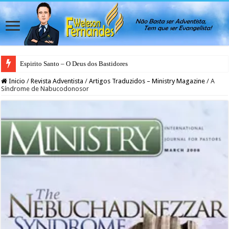
Espirito Santo – O Deus dos Bastidores
O Natal Além do Calendário
Inicio
/
Revista Adventista
/
Artigos Traduzidos – Ministry Magazine
/
A
Síndrome de Nabucodonosor