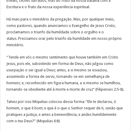
triviais, clichês surrados, mas do fruto da nossa batalha com a
Escritura e o fruto da nossa experiência espiritual.
Há mais para o ministério da pregação. Mas, por qualquer meio,
como pastores, quando anunciamos o Evangelho de Jesus Cristo,
proclamamos o triunfo da humildade sobre o orgulho e o
status. Precisamos orar pelo triunfo da humildade em nosso próprio
ministério.
“Tende em vós o mesmo sentimento que houve também em Cristo
Jesus, pois ele, subsistindo em forma de Deus, não julgou como
usurpação o ser igual a Deus; antes, a si mesmo se esvaziou,
assumindo a forma de servo, tornando-se em semelhança de
homens; e, reconhecido em figura humana, a si mesmo se humilhou,
tornando-se obediente até à morte e morte de cruz” (Filipenses 2:5-8).
Talvez por isso Miquéias colocou dessa forma: “Ele te declarou, ó
homem, o que é bom; e que é o que o Senhor requer de ti, senão que
pratiques a justiça, e ames a benevolência, e andes humildemente
com o teu Deus?” (Miquéias 6:8)