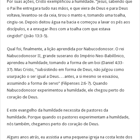
Por suas ações, Cristo exemplificou a humildade. “Jesus, sabendo que
o Pai lhe entregara tudo nas mãos, e que viera de Deus e para Deus
voltava, levantou-se da ceia, tirou o manto e, tomando uma toalha,
cingiu-se. Depois deitou água na bacia e começou a lavar os pés aos
discípulos, e a enxugar-lhos com a toalha com que estava
cingido!” (João 13:3-5).
Qual foi, finalmente, a lição aprendida por Nabucodonosor. O rei
Nabucodonosor II, grande suserano do Império Neo-Babilônico,
aprendeu a humildade, tomando a forma de um boi (Daniel 4:33-
37). Mas Cristo, “subsistindo em forma de Deus, não julgou como
usurpação o ser igual a Deus. . . antes, a si mesmo se esvaziou,
assumindo a forma de servo” (Filipenses 2:6-7). Quando
Nabucodonosor experimentou a humildade, ele chegou perto do
coração de Deus.
E este evangelho da humildade necessita de pastores da
humildade. Porque quando os pastores experimentam a humildade,
nós também, chegamos perto do coração de Deus.
Alguns anos atrás, eu assistia a uma pequena igreja na costa leste dos