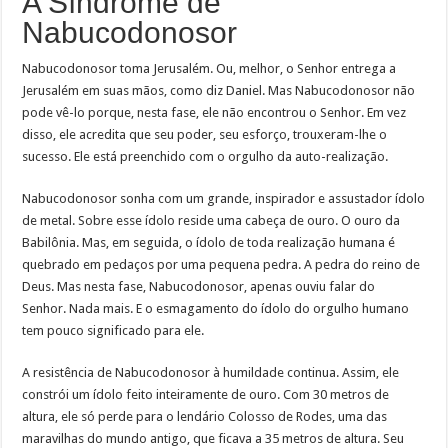
A Síndrome de
Nabucodonosor
Nabucodonosor toma Jerusalém. Ou, melhor, o Senhor entrega a
Jerusalém em suas mãos, como diz Daniel. Mas Nabucodonosor não
pode vê-lo porque, nesta fase, ele não encontrou o Senhor. Em vez
disso, ele acredita que seu poder, seu esforço, trouxeram-lhe o
sucesso. Ele está preenchido com o orgulho da auto-realização.
Nabucodonosor sonha com um grande, inspirador e assustador ídolo
de metal. Sobre esse ídolo reside uma cabeça de ouro. O ouro da
Babilônia. Mas, em seguida, o ídolo de toda realização humana é
quebrado em pedaços por uma pequena pedra. A pedra do reino de
Deus. Mas nesta fase, Nabucodonosor, apenas ouviu falar do
Senhor. Nada mais. E o esmagamento do ídolo do orgulho humano
tem pouco significado para ele.
A resistência de Nabucodonosor à humildade continua. Assim, ele
constrói um ídolo feito inteiramente de ouro. Com 30 metros de
altura, ele só perde para o lendário Colosso de Rodes, uma das
maravilhas do mundo antigo, que ficava a 35 metros de altura. Seu