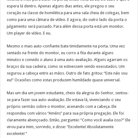
espera lá dentro. Apenas alguns dias antes, ele pregou o seu
coração na classe de homilética para uma sala cheia de colegas, bem
como para uma câmara de vídeo. E agora, do outro lado da porta o
julgamento será passado. Para além dessa porta está um monitor.
Um player de vídeo. E eu.
Mesmo o mais auto-confiante bate timidamente na porta. Uma vez
sentado na frente do monitor, eu corro a fita durante alguns
minutos e convido o aluno à uma auto-avaliação. Alguns agarram os
braços da sua cadeira, como se estivessem sendo executados. Um
segurou a cabeça entre as mãos. Outro de fato gritou: “Este não sou
eu!” Ocasiões como estas produzem humildade quase universal.
Mas um dia um jovem estudante, cheio da alegria do Senhor, sentou-
se para fazer sua auto-avaliação. Ele estava lá, vivenciando o seu
próprio sermão sobre o monitor, acenando com a cabeça. Ele
respondeu com vários “Améns” para sua própria pregação. Ele foi
claramente abençoado. Então, perguntei: “Como você avalia isso?” Ele
virou para mim, sorrindo, e disse: “Excelente! Absolutamente
excelente! “