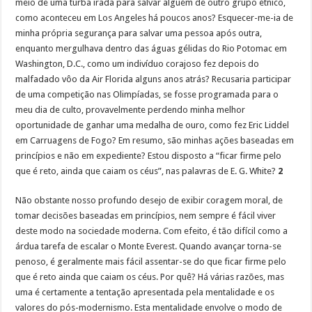
meio de uma turba irada para salvar alguém de outro grupo étnico,
como aconteceu em Los Angeles há poucos anos? Esquecer-me-ia de
minha própria segurança para salvar uma pessoa após outra,
enquanto mergulhava dentro das águas gélidas do Rio Potomac em
Washington, D.C., como um indivíduo corajoso fez depois do
malfadado vôo da Air Florida alguns anos atrás? Recusaria participar
de uma competição nas Olimpíadas, se fosse programada para o
meu dia de culto, provavelmente perdendo minha melhor
oportunidade de ganhar uma medalha de ouro, como fez Eric Liddel
em Carruagens de Fogo? Em resumo, são minhas ações baseadas em
princípios e não em expediente? Estou disposto a “ficar firme pelo
que é reto, ainda que caiam os céus”, nas palavras de E. G. White?
2
Não obstante nosso profundo desejo de exibir coragem moral, de
tomar decisões baseadas em princípios, nem sempre é fácil viver
deste modo na sociedade moderna. Com efeito, é tão difícil como a
árdua tarefa de escalar o Monte Everest. Quando avançar torna-se
penoso, é geralmente mais fácil assentar-se do que ficar firme pelo
que é reto ainda que caiam os céus. Por quê? Há várias razões, mas
uma é certamente a tentação apresentada pela mentalidade e os
valores do pós-modernismo. Esta mentalidade envolve o modo de