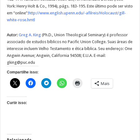
York: Henry Holt & Co., 1994), págs. 183-195. Este último pode ser visto
em “online”:
http://www.english.upenn.edu/-afilreis/Holocaust/gill-
white-rose.hmtl
Autor:
Greg A. King
(Ph.D., Union Theological Seminary) é professor
associado de estudos bíblicos no Pacific Union College. Suas áreas de
interesse incluem Velho Testamento e ética bíblica. Seu endereço: One
Angwin Avenue; Angwin, California 94508; E.U.A. E-mail:
gking@puc.edu
Compartilhe isso:
Mais
Curtir isso: