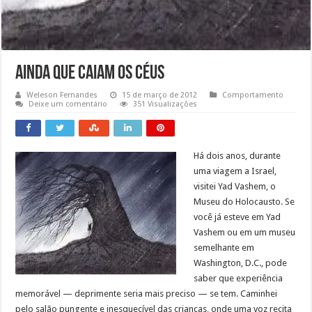
Ainda que caiam os céus
Weleson Fernandes
15 de março de 2012
Comportamento
Deixe um comentário
351 Visualizações
Há dois anos, durante
uma viagem a Israel,
visitei Yad Vashem, o
Museu do Holocausto. Se
você já esteve em Yad
Vashem ou em um museu
semelhante em
Washington, D.C., pode
saber que experiência
memorável — deprimente seria mais preciso — se tem. Caminhei
pelo salão pungente e inesquecível das crianças, onde uma voz recita