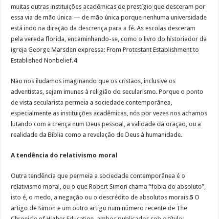
muitas outras instituições acadêmicas de prestígio que desceram por
essa via de mão única — de mão única porque nenhuma universidade
está indo na direção da descrença para a fé. As escolas desceram
pela vereda florida, encaminhando-se, como o livro do historiador da
igreja George Marsden expressa: From Protestant Establishment to
Established Nonbelief.
4
Não nos iludamos imaginando que os cristãos, inclusive os
adventistas, sejam imunes à religião do secularismo. Porque o ponto
de vista secularista permeia a sociedade contemporânea,
especialmente as instituições acadêmicas, nós por vezes nos achamos
lutando com a crença num Deus pessoal, a validade da oração, ou a
realidade da Bíblia como a revelação de Deus à humanidade.
A tendência do relativismo moral
Outra tendência que permeia a sociedade contemporânea é o
relativismo moral, ou o que Robert Simon chama “fobia do absoluto”,
isto é, o medo, a negação ou o descrédito de absolutos morais.
5
O
artigo de Simon e um outro artigo num número recente de The
Chronicle of Higher Education, ambos publicados sob o título: