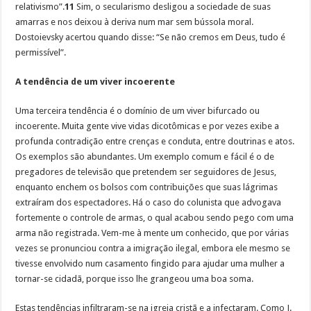
relativismo”.
11
Sim, o secularismo desligou a sociedade de suas
amarras e nos deixou à deriva num mar sem bússola moral.
Dostoievsky acertou quando disse: “Se não cremos em Deus, tudo é
permissível”.
A tendência de um viver incoerente
Uma terceira tendência é o domínio de um viver bifurcado ou
incoerente. Muita gente vive vidas dicotômicas e por vezes exibe a
profunda contradição entre crenças e conduta, entre doutrinas e atos.
Os exemplos são abundantes. Um exemplo comum e fácil é o de
pregadores de televisão que pretendem ser seguidores de Jesus,
enquanto enchem os bolsos com contribuições que suas lágrimas
extraíram dos espectadores. Há o caso do colunista que advogava
fortemente o controle de armas, o qual acabou sendo pego com uma
arma não registrada. Vem-me à mente um conhecido, que por várias
vezes se pronunciou contra a imigração ilegal, embora ele mesmo se
tivesse envolvido num casamento fingido para ajudar uma mulher a
tornar-se cidadã, porque isso lhe grangeou uma boa soma.
Estas tendências infiltraram-se na igreja cristã e a infectaram. Como J.