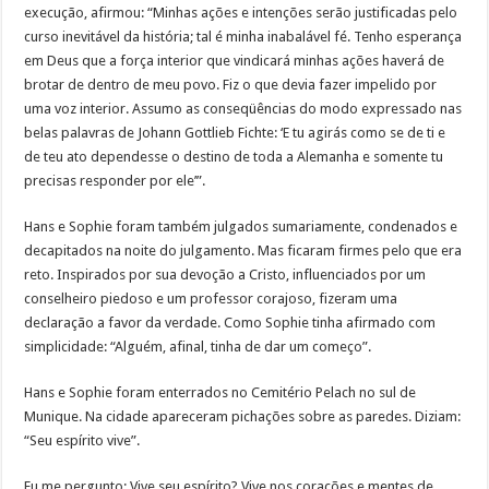
execução, afirmou: “Minhas ações e intenções serão justificadas pelo
curso inevitável da história; tal é minha inabalável fé. Tenho esperança
em Deus que a força interior que vindicará minhas ações haverá de
brotar de dentro de meu povo. Fiz o que devia fazer impelido por
uma voz interior. Assumo as conseqüências do modo expressado nas
belas palavras de Johann Gottlieb Fichte: ‘E tu agirás como se de ti e
de teu ato dependesse o destino de toda a Alemanha e somente tu
precisas responder por ele’”.
Hans e Sophie foram também julgados sumariamente, condenados e
decapitados na noite do julgamento. Mas ficaram firmes pelo que era
reto. Inspirados por sua devoção a Cristo, influenciados por um
conselheiro piedoso e um professor corajoso, fizeram uma
declaração a favor da verdade. Como Sophie tinha afirmado com
simplicidade: “Alguém, afinal, tinha de dar um começo”.
Hans e Sophie foram enterrados no Cemitério Pelach no sul de
Munique. Na cidade apareceram pichações sobre as paredes. Diziam:
“Seu espírito vive”.
Eu me pergunto: Vive seu espírito? Vive nos corações e mentes de