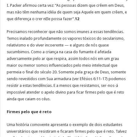
I. Packer afirmou certa vez: “As pessoas dizem que crêem em Deus,
mas não têm nenhuma idéia de quem seja Aquele em quem crêem, e
que diferença o crer nEle possa fazer”.
12
Precisamos reconhecer que não somos imunes a essas tendências.
Temos inalado profundamente os vapores tóxicos do secularismo,
relativismo e do viver incoerente — e alguns de nós quase
sucumbimos. Como a criança na casa do fumante é afetada
adversamente pelo ar que respira, assim todos nós em um grau
maior ou menor somos influenciados pelo meio intelectual que
permeia o final do século 20. Somente pela graça de Deus, somente
sendo revestidos com Sua armadura (ver Efésios 6:11-17) podemos
resistir a estas tendências. E a menos que resistamos, ser-nos-á
impossível atender o apelo divino para ficar firmes pelo que é reto
ainda que caiam os céus.
Firmes pelo que é reto
Uma história comovente apresenta o exemplo de dois estudantes
universitários que resistiram e ficaram firmes pelo que é reto. Talvez