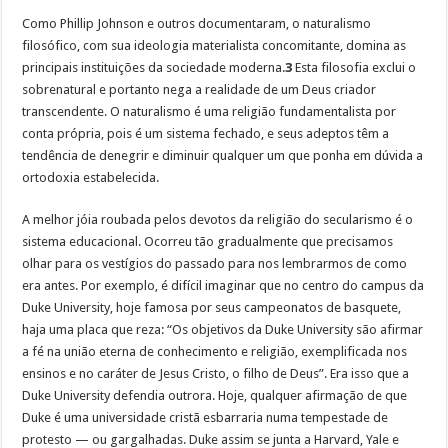
Como Phillip Johnson e outros documentaram, o naturalismo
filosófico, com sua ideologia materialista concomitante, domina as
principais instituições da sociedade moderna.
3
Esta filosofia exclui o
sobrenatural e portanto nega a realidade de um Deus criador
transcendente. O naturalismo é uma religião fundamentalista por
conta própria, pois é um sistema fechado, e seus adeptos têm a
tendência de denegrir e diminuir qualquer um que ponha em dúvida a
ortodoxia estabelecida.
A melhor jóia roubada pelos devotos da religião do secularismo é o
sistema educacional. Ocorreu tão gradualmente que precisamos
olhar para os vestígios do passado para nos lembrarmos de como
era antes. Por exemplo, é difícil imaginar que no centro do campus da
Duke University, hoje famosa por seus campeonatos de basquete,
haja uma placa que reza: “Os objetivos da Duke University são afirmar
a fé na união eterna de conhecimento e religião, exemplificada nos
ensinos e no caráter de Jesus Cristo, o filho de Deus”. Era isso que a
Duke University defendia outrora. Hoje, qualquer afirmação de que
Duke é uma universidade cristã esbarraria numa tempestade de
protesto — ou gargalhadas. Duke assim se junta a Harvard, Yale e