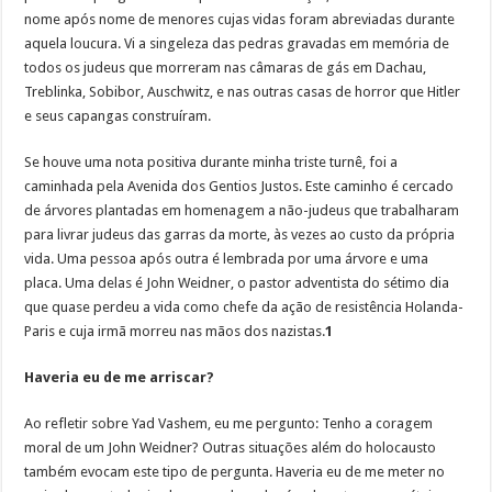
nome após nome de menores cujas vidas foram abreviadas durante
aquela loucura. Vi a singeleza das pedras gravadas em memória de
todos os judeus que morreram nas câmaras de gás em Dachau,
Treblinka, Sobibor, Auschwitz, e nas outras casas de horror que Hitler
e seus capangas construíram.
Se houve uma nota positiva durante minha triste turnê, foi a
caminhada pela Avenida dos Gentios Justos. Este caminho é cercado
de árvores plantadas em homenagem a não-judeus que trabalharam
para livrar judeus das garras da morte, às vezes ao custo da própria
vida. Uma pessoa após outra é lembrada por uma árvore e uma
placa. Uma delas é John Weidner, o pastor adventista do sétimo dia
que quase perdeu a vida como chefe da ação de resistência Holanda-
Paris e cuja irmã morreu nas mãos dos nazistas.
1
Haveria eu de me arriscar?
Ao refletir sobre Yad Vashem, eu me pergunto: Tenho a coragem
moral de um John Weidner? Outras situações além do holocausto
também evocam este tipo de pergunta. Haveria eu de me meter no