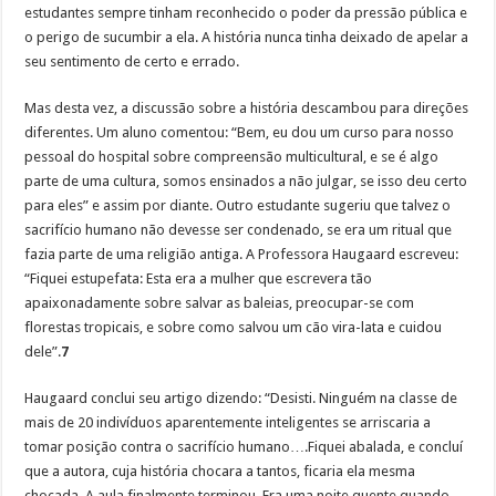
estudantes sempre tinham reconhecido o poder da pressão pública e
o perigo de sucumbir a ela. A história nunca tinha deixado de apelar a
seu sentimento de certo e errado.
Mas desta vez, a discussão sobre a história descambou para direções
diferentes. Um aluno comentou: “Bem, eu dou um curso para nosso
pessoal do hospital sobre compreensão multicultural, e se é algo
parte de uma cultura, somos ensinados a não julgar, se isso deu certo
para eles” e assim por diante. Outro estudante sugeriu que talvez o
sacrifício humano não devesse ser condenado, se era um ritual que
fazia parte de uma religião antiga. A Professora Haugaard escreveu:
“Fiquei estupefata: Esta era a mulher que escrevera tão
apaixonadamente sobre salvar as baleias, preocupar-se com
florestas tropicais, e sobre como salvou um cão vira-lata e cuidou
dele”.
7
Haugaard conclui seu artigo dizendo: “Desisti. Ninguém na classe de
mais de 20 indivíduos aparentemente inteligentes se arriscaria a
tomar posição contra o sacrifício humano….Fiquei abalada, e concluí
que a autora, cuja história chocara a tantos, ficaria ela mesma
chocada. A aula finalmente terminou. Era uma noite quente quando