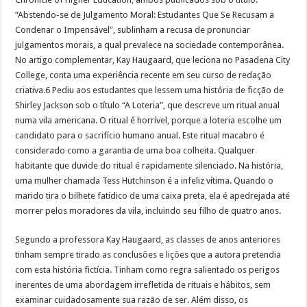
“Abstendo-se de Julgamento Moral: Estudantes Que Se Recusam a
Condenar o Impensável”, sublinham a recusa de pronunciar
julgamentos morais, a qual prevalece na sociedade contemporânea.
No artigo complementar, Kay Haugaard, que leciona no Pasadena City
College, conta uma experiência recente em seu curso de redação
criativa.6 Pediu aos estudantes que lessem uma história de ficção de
Shirley Jackson sob o título “A Loteria”, que descreve um ritual anual
numa vila americana. O ritual é horrível, porque a loteria escolhe um
candidato para o sacrifício humano anual. Este ritual macabro é
considerado como a garantia de uma boa colheita. Qualquer
habitante que duvide do ritual é rapidamente silenciado. Na história,
uma mulher chamada Tess Hutchinson é a infeliz vítima. Quando o
marido tira o bilhete fatídico de uma caixa preta, ela é apedrejada até
morrer pelos moradores da vila, incluindo seu filho de quatro anos.
Segundo a professora Kay Haugaard, as classes de anos anteriores
tinham sempre tirado as conclusões e lições que a autora pretendia
com esta história fictícia. Tinham como regra salientado os perigos
inerentes de uma abordagem irrefletida de rituais e hábitos, sem
examinar cuidadosamente sua razão de ser. Além disso, os