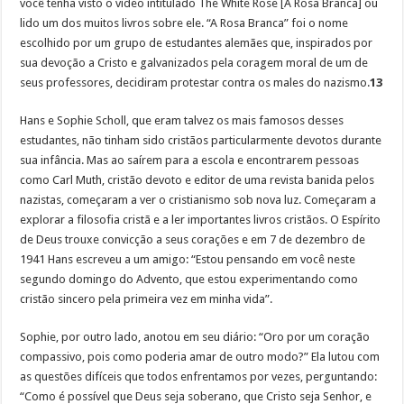
você tenha visto o vídeo intitulado The White Rose [A Rosa Branca] ou
lido um dos muitos livros sobre ele. “A Rosa Branca” foi o nome
escolhido por um grupo de estudantes alemães que, inspirados por
sua devoção a Cristo e galvanizados pela coragem moral de um de
seus professores, decidiram protestar contra os males do nazismo.
13
Hans e Sophie Scholl, que eram talvez os mais famosos desses
estudantes, não tinham sido cristãos particularmente devotos durante
sua infância. Mas ao saírem para a escola e encontrarem pessoas
como Carl Muth, cristão devoto e editor de uma revista banida pelos
nazistas, começaram a ver o cristianismo sob nova luz. Começaram a
explorar a filosofia cristã e a ler importantes livros cristãos. O Espírito
de Deus trouxe convicção a seus corações e em 7 de dezembro de
1941 Hans escreveu a um amigo: “Estou pensando em você neste
segundo domingo do Advento, que estou experimentando como
cristão sincero pela primeira vez em minha vida”.
Sophie, por outro lado, anotou em seu diário: “Oro por um coração
compassivo, pois como poderia amar de outro modo?” Ela lutou com
as questões difíceis que todos enfrentamos por vezes, perguntando:
“Como é possível que Deus seja soberano, que Cristo seja Senhor, e