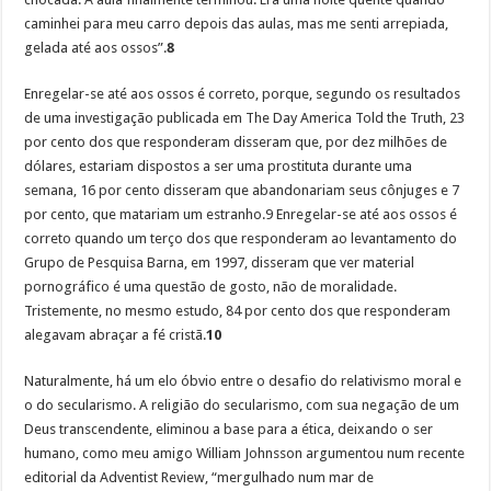
caminhei para meu carro depois das aulas, mas me senti arrepiada,
gelada até aos ossos”.
8
Enregelar-se até aos ossos é correto, porque, segundo os resultados
de uma investigação publicada em The Day America Told the Truth, 23
por cento dos que responderam disseram que, por dez milhões de
dólares, estariam dispostos a ser uma prostituta durante uma
semana, 16 por cento disseram que abandonariam seus cônjuges e 7
por cento, que matariam um estranho.9 Enregelar-se até aos ossos é
correto quando um terço dos que responderam ao levantamento do
Grupo de Pesquisa Barna, em 1997, disseram que ver material
pornográfico é uma questão de gosto, não de moralidade.
Tristemente, no mesmo estudo, 84 por cento dos que responderam
alegavam abraçar a fé cristã.
10
Naturalmente, há um elo óbvio entre o desafio do relativismo moral e
o do secularismo. A religião do secularismo, com sua negação de um
Deus transcendente, eliminou a base para a ética, deixando o ser
humano, como meu amigo William Johnsson argumentou num recente
editorial da Adventist Review, “mergulhado num mar de