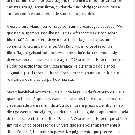
deteriorando. Uma pessoa sugeriu que o único modo de aturar os
nazistas era agüentar firme, cuidar de suas obrigações culturais e
tarefas como estudantes, e de suportar o pesadelo.
A essa altura, Hans interrompeu com uma observação cáustica. “Por
que não alugamos uma ilha no Egeu e oferecemos cursos sobre
filosofia?” A atmosfera deve ter-se tornado glacial após um
comentário tão impertinente. Mas Kurt Huber, o professor de
filosofia, foi galvanizado por essa impertinência. Exclamou: “Algo
deve ser feito, e deve ser feito agora!” O professor Huber começou a
ajudar os estudantes da “Rosa Branca”, e durante os dois anos
seguintes produziram e distribuíram um certo número de folhetos
realçando os males do partido nazista.
Mas o inevitável aconteceu. Na quinta-feira, 18 de fevereiro de 1943,
quando Hans e Sophie levavam seus últimos folhetos ao campus da
universidade para serem distribuídos, foram presos. E embora não
divulgassem nome algum, sua detenção foi seguida rapidamente pela
de outros membros da “Rosa Branca”. O professor Huber, que até ao
fim foi o único professor da universidade a apoiar abertamente a
“Rosa Branca”, foi também preso. No julgamento que precedeu sua