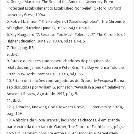
4. George Marsden, The Soul of the American University: From
Protestant Establishment to Established Nonbelief (Oxford: Oxford
University Press, 1994).
5. Robert L. Simon, “The Paralysis of ‘Absolutophobia’”, The Chronicle
of Higher Education (June 27, 1997), págs. B5-B6.
6. Kay Haugaard, “A Result of Too Much Tolerance?”, The Chronicle of
Higher Education (June 27, 1997), págs. B4-B5.
7. Ibid., pág. B5.
8. Ibid.
9. Estes e outros resultados perturbadores de pesquisas são
relatados em James Patterson e Peter Kim, The Day America Told the
Truth (New York: Prentice Hall, 1991), pág. 66.
10. Estas constatações confrangedoras do Grupo de Pesquisa Barna
são discutidas por William G. Johnsson, “Awash in a Sea of Relativism”,
Adventist Review, Agosto de 1997, pág. 5.
11. Ibid.
12. J. I. Packer, Knowing God (Downers Grove, Il.: Intervarsity, 1973),
pág. 159.
13. A história da “Rosa Branca”, incluindo as citações, é em grande
parte extraída do relato de Garber, The Fabric of Faithfulness, págs.
162-171. Também consulta Anton Gill, An Honorable Defeat (New