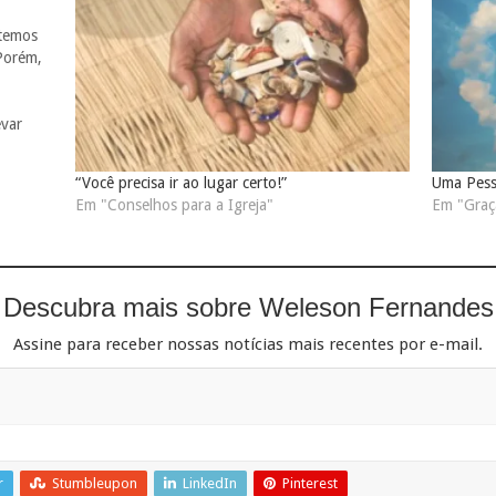
 temos
Porém,
var
que não
“Você precisa ir ao lugar certo!”
Uma Pes
Em "Conselhos para a Igreja"
Em "Graç
Descubra mais sobre Weleson Fernandes
Assine para receber nossas notícias mais recentes por e-mail.
r
Stumbleupon
LinkedIn
Pinterest