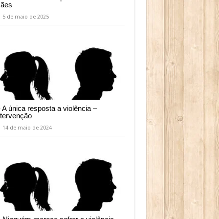
ães
5 de maio de 2025
- A única resposta a violência –
ntervenção
14 de maio de 2024