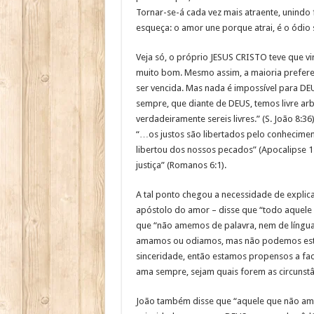
Tornar-se-á cada vez mais atraente, unindo
esqueça: o amor une porque atrai, é o ódio 
Veja só, o próprio JESUS CRISTO teve que vi
muito bom. Mesmo assim, a maioria prefere a
ser vencida. Mas nada é impossível para D
sempre, que diante de DEUS, temos livre arbí
verdadeiramente sereis livres.” (S. João 8:36
“…os justos são libertados pelo conhecimen
libertou dos nossos pecados” (Apocalipse 1:
justiça” (Romanos 6:1).
A tal ponto chegou a necessidade de explic
apóstolo do amor – disse que “todo aquele q
que “não amemos de palavra, nem de língua, 
amamos ou odiamos, mas não podemos estar
sinceridade, então estamos propensos a fac
ama sempre, sejam quais forem as circunstâ
João também disse que “aquele que não ama 