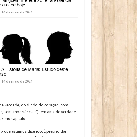
- Ninguém merece sofrer a violência
exual de hoje
14 de maio de 2024
- A História de Maria: Estudo deste
aso
14 de maio de 2024
de verdade, do fundo do coração, com
eis, sem importância. Quem ama de verdade,
óximo capítulo.
 o que estamos dizendo. É preciso dar