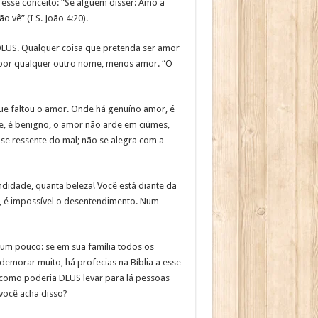
sse conceito: “Se alguém disser: Amo a
vê” (I S. João 4:20).
EUS. Qualquer coisa que pretenda ser amor
u por qualquer outro nome, menos amor. “O
ue faltou o amor. Onde há genuíno amor, é
te, é benigno, o amor não arde em ciúmes,
se ressente do mal; não se alegra com a
undidade, quanta beleza! Você está diante da
e, é impossível o desentendimento. Num
 um pouco: se em sua família todos os
emorar muito, há profecias na Bíblia a esse
 como poderia DEUS levar para lá pessoas
você acha disso?