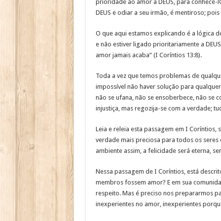
prioridade ao amor a DEUS, para conhecê-l
DEUS e odiar a seu irmão, é mentiroso; pois
O que aqui estamos explicando é a lógica 
e não estiver ligado prioritariamente a DE
amor jamais acaba” (I Coríntios 13:8).
Toda a vez que temos problemas de qualque
impossível não haver solução para qualquer
não se ufana, não se ensoberbece, não se c
injustiça, mas regozija-se com a verdade; tud
Leia e releia esta passagem em I Coríntios, 
verdade mais preciosa para todos os seres 
ambiente assim, a felicidade será eterna, 
Nessa passagem de I Coríntios, está descri
membros fossem amor? E em sua comunidade? 
respeito. Mas é preciso nos prepararmos pa
inexperientes no amor, inexperientes porq