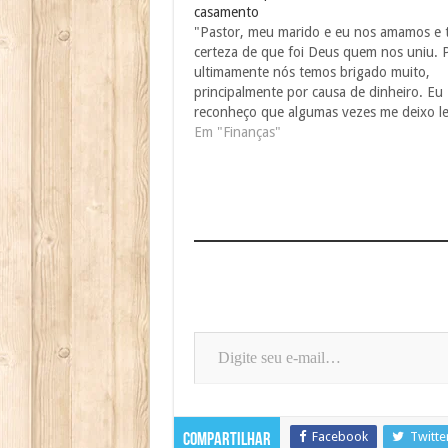
casamento
"Pastor, meu marido e eu nos amamos e
certeza de que foi Deus quem nos uniu. 
ultimamente nós temos brigado muito,
principalmente por causa de dinheiro. Eu
reconheço que algumas vezes me deixo le
pelo impulso e acabo comprando coisas 
Em "Finanças"
preciso. Por causa disso, entramos em…
Digite seu e-mail…
Facebook
Twitte
Compartilhar