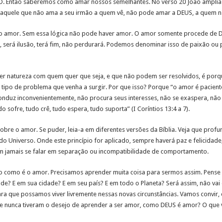
O. Então saberemos como amar nossos semelhantes. No verso 20 João amplia e
 aquele que não ama a seu irmão a quem vê, não pode amar a DEUS, a quem não 
do amor. Sem essa lógica não pode haver amor. O amor somente procede de D
US, será ilusão, terá fim, não perdurará. Podemos denominar isso de paixão o
r natureza com quem quer que seja, e que não podem ser resolvidos, é porq
 tipo de problema que venha a surgir. Por que isso? Porque “o amor é pacien
onduz inconvenientemente, não procura seus interesses, não se exaspera, não 
o sofre, tudo crê, tudo espera, tudo suporta” (I Coríntios 13:4 a 7).
sobre o amor. Se puder, leia-a em diferentes versões da Bíblia. Veja que prof
do Universo. Onde este princípio for aplicado, sempre haverá paz e felicidad
sem jamais se falar em separação ou incompatibilidade de comportamento.
to como é o amor. Precisamos aprender muita coisa para sermos assim. Pense
E em sua cidade? E em seu país? E em todo o Planeta? Será assim, não vai d
ra que possamos viver livremente nessas novas circunstâncias. Vamos convir,
ue nunca tiveram o desejo de aprender a ser amor, como DEUS é amor? O que 