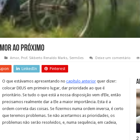
Amor ao próximo
Amor
,
Prof. Sikberto Renaldo Marks
,
Sermões
Deixe um comentário
upon
LinkedIn
Pinterest
A
O que estávamos apresentando no
capítulo anterior
quer dizer:
colocar DEUS em primeiro lugar, dar prioridade ao que é
prioritário. Se tudo o que está a nossa disposição vem d’Ele, então
precisamos realmente dar a Ele a maior importância. Esta é a
ordem correta das coisas. Se fizermos numa ordem inversa, é certo
que teremos problemas. Se não acertarmos as prioridades, os
problemas não serão resolvidos, e, numa sequência, em cadeia,
2