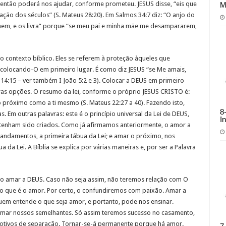
 então poderá nos ajudar, conforme prometeu. JESUS disse, “eis que
M
ção dos séculos” (S. Mateus 28:20). Em Salmos 34:7 diz: “O anjo do
m, e os livra” porque “se meu pai e minha mãe me desampararem,
 contexto bíblico. Eles se referem à proteção àqueles que
olocando-O em primeiro lugar. É como diz JESUS “se Me amais,
4:15 – ver também I João 5:2 e 3). Colocar a DEUS em primeiro
tras opções. O resumo da lei, conforme o próprio JESUS CRISTO é:
 próximo como a ti mesmo (S. Mateus 22:27 a 40). Fazendo isto,
8
. Em outras palavras: este é o princípio universal da Lei de DEUS,
I
tenham sido criados. Como já afirmamos anteriormente, o amor a
andamentos, a primeira tábua da Lei; e amar o próximo, nos
da Lei. A Bíblia se explica por várias maneiras e, por ser a Palavra
so amar a DEUS. Caso não seja assim, não teremos relação com O
o que é o amor. Por certo, o confundiremos com paixão. Amar a
em entende o que seja amor, e portanto, pode nos ensinar.
ar nossos semelhantes. Só assim teremos sucesso no casamento,
otivos de separação. Tornar-se-á permanente porque há amor.