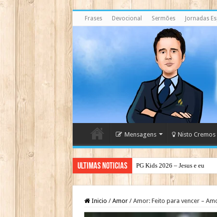
Frases
Devocional
Sermões
Jornadas Esp
Mensagens
Nisto Cremos
Ultimas Noticias
PG Kids 2026 – Jesus e eu
PG Teens 2026 – A Luz do Mu
Inicio
/
Amor
/
Amor: Feito para vencer – Am