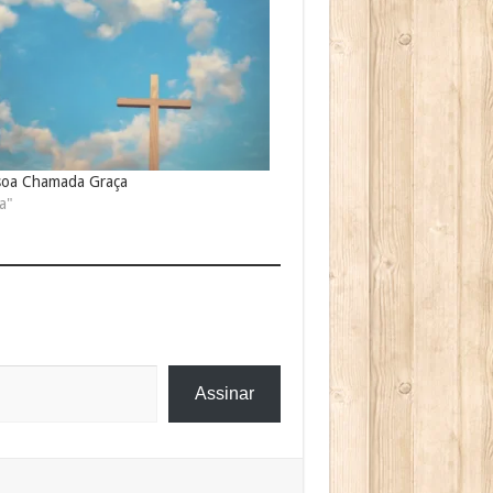
soa Chamada Graça
a"
Assinar