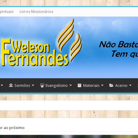
irituais
Livros Missionários
Sermões
Evangelismo
Materiais
Acervo
ndo
or ao próximo