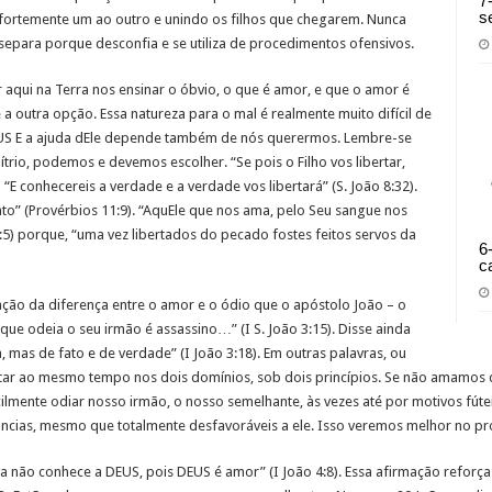
7
s
 fortemente um ao outro e unindo os filhos que chegarem. Nunca
separa porque desconfia e se utiliza de procedimentos ofensivos.
r aqui na Terra nos ensinar o óbvio, o que é amor, e que o amor é
 outra opção. Essa natureza para o mal é realmente muito difícil de
EUS E a ajuda dEle depende também de nós querermos. Lembre-se
trio, podemos e devemos escolher. “Se pois o Filho vos libertar,
) “E conhecereis a verdade e a verdade vos libertará” (S. João 8:32).
to” (Provérbios 11:9). “AquEle que nos ama, pelo Seu sangue nos
5) porque, “uma vez libertados do pecado fostes feitos servos da
6
c
ação da diferença entre o amor e o ódio que o apóstolo João – o
ue odeia o seu irmão é assassino…” (I S. João 3:15). Disse ainda
mas de fato e de verdade” (I João 3:18). Em outras palavras, ou
 ao mesmo tempo nos dois domínios, sob dois princípios. Se não amamos 
ilmente odiar nosso irmão, o nosso semelhante, às vezes até por motivos fút
ncias, mesmo que totalmente desfavoráveis a ele. Isso veremos melhor no pr
não conhece a DEUS, pois DEUS é amor” (I João 4:8). Essa afirmação reforça