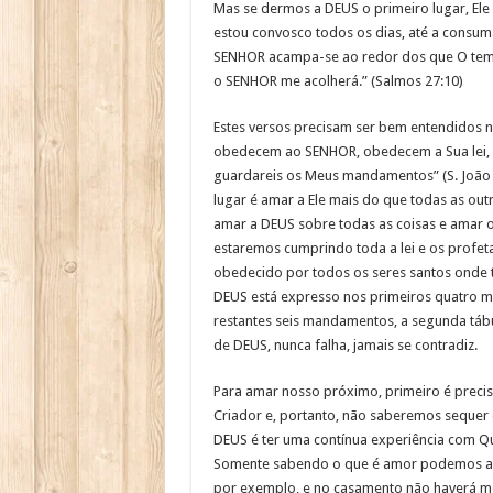
Mas se dermos a DEUS o primeiro lugar, Ele
estou convosco todos os dias, até a consuma
SENHOR acampa-se ao redor dos que O teme
o SENHOR me acolherá.” (Salmos 27:10)
Estes versos precisam ser bem entendidos no
obedecem ao SENHOR, obedecem a Sua lei, c
guardareis os Meus mandamentos” (S. João 1
lugar é amar a Ele mais do que todas as ou
amar a DEUS sobre todas as coisas e amar o
estaremos cumprindo toda a lei e os profetas
obedecido por todos os seres santos onde 
DEUS está expresso nos primeiros quatro m
restantes seis mandamentos, a segunda tábua 
de DEUS, nunca falha, jamais se contradiz.
Para amar nosso próximo, primeiro é preci
Criador e, portanto, não saberemos sequer 
DEUS é ter uma contínua experiência com Qu
Somente sabendo o que é amor podemos am
por exemplo, e no casamento não haverá m