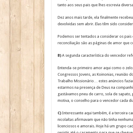
tanto aos seus pais que lhes escrevia divers
Dez anos mais tarde, ela finalmente recebeu
devolvidas sem abrir. Elas têm sido consider
Podemos ser tentados a considerar os pais d
reconciliação são as páginas de amor que c
B)
A segunda característica do vencedor ref
Entenda-se primeiro amor aqui como o zelo,
Congressos Jovens, as Koinonias, reunião do
Trabalho Missionário… estes anúncios fazi
estarmos na presença de Deus na companhia
gastávamos pneu de carro, sola de sapato,
motiva, o conselho para o vencedor cada dia 
C)
Interessante aqui também, é a terceira ca
nicolaítas afirmavam que não tinha nenhuma 
licenciosos e amorais. Hoje há um grupo ca
resistir até o casamento para que se chegue