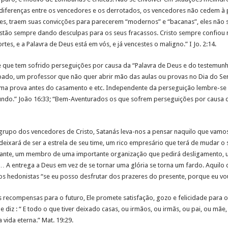
 diferenças entre os vencedores e os derrotados, os vencedores não cedem 
s, traem suas convicções para parecerem “modernos” e “bacanas”, eles não s
tão sempre dando desculpas para os seus fracassos. Cristo sempre confiou na
rtes, e a Palavra de Deus está em vós, e já vencestes o maligno.” I Jo. 2:14.
te que tem sofrido perseguições por causa da “Palavra de Deus e do testemunh
ábado, um professor que não quer abrir mão das aulas ou provas no Dia do S
uma prova antes do casamento e etc. Independente da perseguição lembre-se
ndo.” João 16:33; “Bem-Aventurados os que sofrem perseguições por causa da 
rupo dos vencedores de Cristo, Satanás leva-nos a pensar naquilo que vamo
 deixará de ser a estrela de seu time, um rico empresário que terá de mudar 
lerante, um membro de uma importante organização que pedirá desligamento, 
… A entrega a Deus em vez de se tornar uma glória se torna um fardo. Aquilo q
 hedonistas “se eu posso desfrutar dos prazeres do presente, porque eu vou d
recompensas para o futuro, Ele promete satisfação, gozo e felicidade para o 
 diz : “ E todo o que tiver deixado casas, ou irmãos, ou irmãs, ou pai, ou mãe,
vida eterna.” Mat. 19:29.