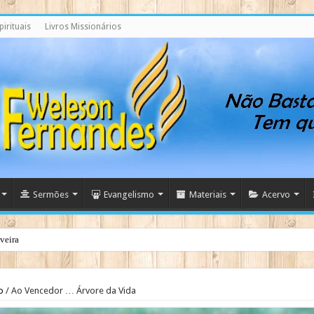
irituais
Livros Missionários
Sermões
Evangelismo
Materiais
Acervo
stidores
o
/
Ao Vencedor … Árvore da Vida