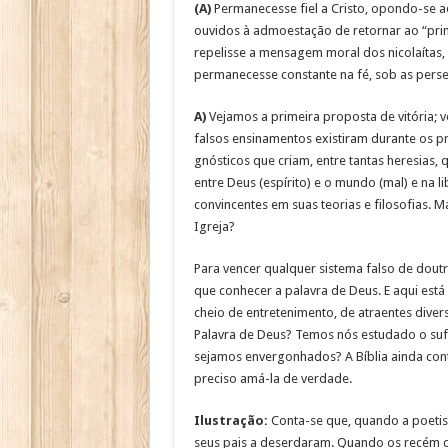
(A)
Permanecesse fiel a Cristo, opondo-se a
ouvidos à admoestação de retornar ao “prim
repelisse a mensagem moral dos nicolaítas,
permanecesse constante na fé, sob as pers
A)
Vejamos a primeira proposta de vitória; 
falsos ensinamentos existiram durante os pr
gnósticos que criam, entre tantas heresias,
entre Deus (espírito) e o mundo (mal) e na 
convincentes em suas teorias e filosofias. M
Igreja?
Para vencer qualquer sistema falso de doutr
que conhecer a palavra de Deus. E aqui est
cheio de entretenimento, de atraentes divers
Palavra de Deus? Temos nós estudado o sufi
sejamos envergonhados? A Bíblia ainda cont
preciso amá-la de verdade.
Ilustração:
Conta-se que, quando a poetisa
seus pais a deserdaram. Quando os recém ca