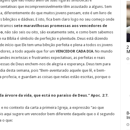
gens que vão muito além de suas figuras simbólicas e
sentativas que incompreensivelmente têm assustado a alguns. Sem
a, diferentemente do que muitos jovens pensam, este é um livro de
s bênçãos e dádivas. E isto, fica bem claro logo no seu começo onde
ntramos
sete maravilhosas promessas aos vencedores de
to
, não são seis ou oito, são exatamente sete, e como bem sabemos
e na Bíblia é símbolo de perfeição e plenitude. Deus está dizendo
de início que Ele tem uma bênção perfeita e plena a todos os jovens
2
M
dores, a todo aquele que for um
VENCEDOR CADA DIA
.
No mundo
andes incertezas e frustrantes expectativas, as perfeitas e reais
ssas de Deus enchem-nos de alegria e esperança. Deus tem para
dia desta semana, pois “Bem-aventurado aquele que lê, e bem-
 profecia, e guardam as coisas que nelas estão escritas, porque o
da árvore da vida, que está no paraíso de Deus.” Apoc. 2:7.
 e no contexto da carta a primeira Igreja, a expressão “ao que
8
ois aqui sugere um vencedor bem diferente daquele que o é segundo
I
 o que: