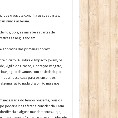
u que o pacote continha as suas cartas,
pais nunca as leram.
e nós, pois, as mais belas cartas de
estres as negligenciam.
 a “prática das primeiras obras”.
re o culto JA, sobre o Impacto Jovem, os
ade, Vigília de Oração, Operação Resgate,
ticipar, aguardávamos com ansiedade para
mos a nossa casa para os encontros,
 alguma razão nada disso não mais nos
bem necessária do tempo presente, pois os
po poderia lhes afetar a consciência. Eram
 obediência a alguns mandamentos. Hoje,
rosas no namoro é caretice e ser considerado