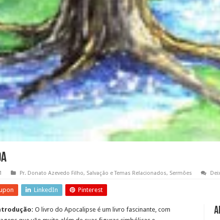
da
1
Pr. Donato Azevedo Filho
,
Salvação e Temas Relacionados
,
Sermões
Dei
upon
LinkedIn
Pinterest
A
Introdução:
O livro do Apocalipse é um livro fascinante, com