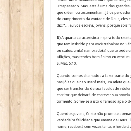
ultrapassado. Mas, esta é uma das grandes
que crêem ou testemunham. Já os perdedore
do cumprimento da vontade de Deus, eles es
diz: “… eu vos escrevi, jovens, porque sois fo
D)
A quarta característica inspira todo cren
que tem insistido para você trabalhar no S
ou status, um(a) namorado(a) que te pede 
aflições, mas tendes bom ânimo eu venci mu
S. Mat. 5:10.
Quando somos chamados a fazer parte do g
nas jóias que não usará mais, um atleta que
que ser transferido de sua faculdade into
escritor que deixará de escrever sua novela
tormento. Some-se a isto o famoso apelo dos
Queridos jovens, Cristo não promete apenas 
verdadeira felicidade que emana de Deus. Ele
nome, receberá cem vezes tanto, e herdará a 