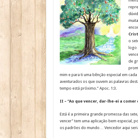
mensa
repre
dúvid
muita
enco
Cris
o set
logo 
vence
de gr
prome
mim e para ti uma bênção especial em cada 
aventurados os que ouvem as palavras desta
tempo está próximo.” Apoc. 1:3.
II – “Ao que vencer, dar-lhe-ei a comer 
Está é a primeira grande promessa das sete,
vencer” tem uma aplicação bem especial, p
os padrões do mundo… Vencedor aqui seria