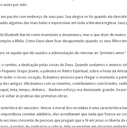
as vezes por mês.
 um pacote com endereço de seus pais. Sua alegria se foi quando ela descobri
adas algumas das mais belas e expressivas em toda a literatura inglesa. Seus 
e Elizabeth Barret como insensíveis e desumanos, mas o que dizer de muitos d
ompõe a Bíblia. Como Deus deve ficar desapontado quando os seus filhos terr
ere-se aquele que dá ouvidos a admoestação de retornar ao “primeiro amor” e
 o carinho, a dedicação pelas coisas de Deus. Quando ouvíamos o anuncio sob
 Pequeno Grupo Jovem, a palestra no Retiro Espiritual, sobre a Festa da Amiz
am arder o nosso coração, ficávamos ansiosos para chegar o momento e par
 dos amigos. Vibrávamos com as reuniões, contribuíamos com brindes, cedía
 papel, tinta, tempo, dinheiro…Nenhum esforço era demasiado grande. Se por
é: voltar às praticas das primeiras obras.
racterística do vencedor. Vencer a moral dos nicolaítas é uma característica 
importância cometer adultério, eles acreditavam que nada que fizesse ao cor
da vez mais crescente de pessoas que pregam que a fé em Jesus os liberta da
 puro, é motivo de zombarias e críticas. Não se envolver em situações melind