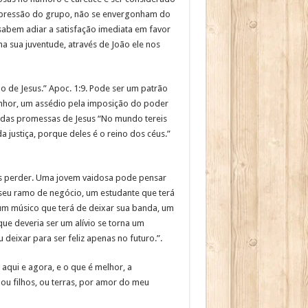
à pressão do grupo, não se envergonham do
abem adiar a satisfação imediata em favor
 sua juventude, através de João ele nos
o de Jesus.” Apoc. 1:9. Pode ser um patrão
enhor, um assédio pela imposição do poder
 das promessas de Jesus “No mundo tereis
justiça, porque deles é o reino dos céus.”
s perder. Uma jovem vaidosa pode pensar
o seu ramo de negócio, um estudante que terá
um músico que terá de deixar sua banda, um
ue deveria ser um alívio se torna um
eixar para ser feliz apenas no futuro.”.
aqui e agora, e o que é melhor, a
 ou filhos, ou terras, por amor do meu