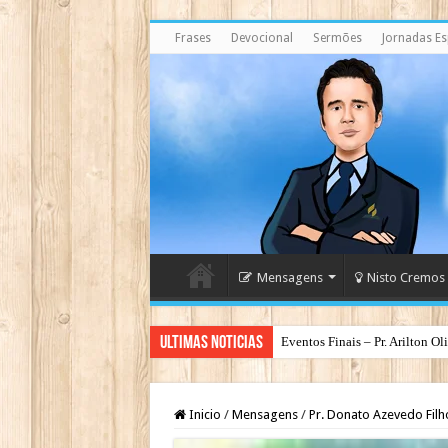
Frases
Devocional
Sermões
Jornadas Esp
Mensagens
Nisto Cremos
Ultimas Noticias
Espirito Santo – O Deus dos Ba
Inicio
/
Mensagens
/
Pr. Donato Azevedo Filh