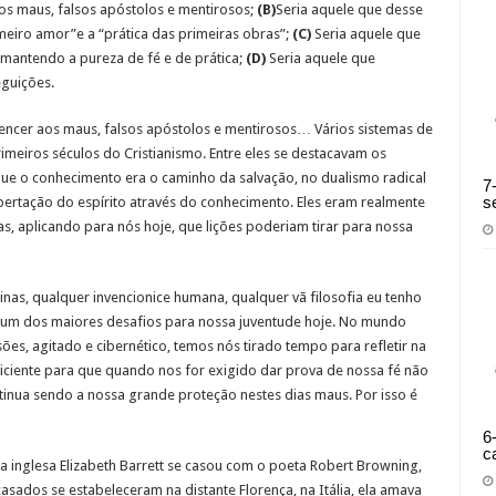
os maus, falsos apóstolos e mentirosos;
(B)
Seria aquele que desse
eiro amor”e a “prática das primeiras obras”;
(C)
Seria aquele que
 mantendo a pureza de fé e de prática;
(D)
Seria aquele que
eguições.
vencer aos maus, falsos apóstolos e mentirosos… Vários sistemas de
imeiros séculos do Cristianismo. Entre eles se destacavam os
 que o conhecimento era o caminho da salvação, no dualismo radical
7
s
libertação do espírito através do conhecimento. Eles eram realmente
as, aplicando para nós hoje, que lições poderiam tirar para nossa
inas, qualquer invencionice humana, qualquer vã filosofia eu tenho
á um dos maiores desafios para nossa juventude hoje. No mundo
ões, agitado e cibernético, temos nós tirado tempo para refletir na
ciente para que quando nos for exigido dar prova de nossa fé não
inua sendo a nossa grande proteção nestes dias maus. Por isso é
6
c
 inglesa Elizabeth Barrett se casou com o poeta Robert Browning,
sados se estabeleceram na distante Florença, na Itália, ela amava