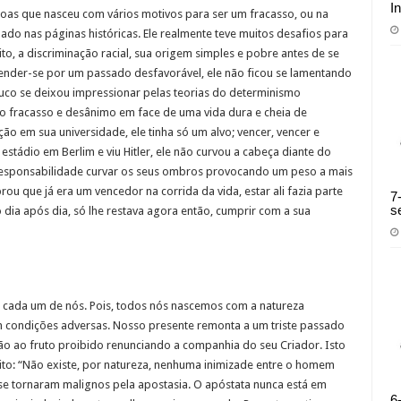
I
oas que nasceu com vários motivos para ser um fracasso, ou na
ado nas páginas históricas. Ele realmente teve muitos desafios para
ito, a discriminação racial, sua origem simples e pobre antes de se
ender-se por um passado desfavorável, ele não ficou se lamentando
co se deixou impressionar pelas teorias do determinismo
lo fracasso e desânimo em face de uma vida dura e cheia de
ão em sua universidade, ele tinha só um alvo; vencer, vencer e
stádio em Berlim e viu Hitler, ele não curvou a cabeça diante do
responsabilidade curvar os seus ombros provocando um peso a mais
rou que já era um vencedor na corrida da vida, estar ali fazia parte
7
s
do dia após dia, só lhe restava agora então, cumprir com a sua
 cada um de nós. Pois, todos nós nascemos com a natureza
m condições adversas. Nosso presente remonta a um triste passado
 ao fruto proibido renunciando a companhia do seu Criador. Isto
ito: “Não existe, por natureza, nenhuma inimizade entre o homem
e tornaram malignos pela apostasia. O apóstata nunca está em
6