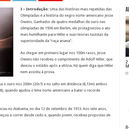
A
I – Introdução:
Uma das histórias mais repetidas das
Olimpíadas é a história do negro norte-americano Jesse
Owens. Ganhador de quatro medalhas de ouro nas
olimpíadas de 1936 em Berlim, ele protagonizou o ato
mais humilhante para Hitler e suas teorias nazistas da
superioridade da “raça ariana”.
Ao chegar em primeiro lugar nos 100m rasos, Jesse
Owens não recebeu o cumprimento de Adolf Hitler, que
2
deixou o estádio após a vitória. Há quem diga que Hitler
M
nem assistiu à prova.
a o ouro nos 200m (20s7) e no salto em distância (8,13m) ambos
8), quando ajudou o time norte-americano a bater o recorde
sceu no Alabama, no dia 12 de setembro de 1913. Aos sete anos,
omeçou a correr desde cedo e, quando jovem, recebeu propostas de
8