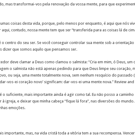
do, mas transformai-vos pela renovação da vossa mente, para que experimentei
gumas coisas desta vida, porque, pelo menos por enquanto, é aqui que nós viv
qui, contudo, nossa mente tem que ser “transferida para as coisas lá de cim
o centro do seu ser. Se você conseguir controlar sua mente sob a orientação d
s dizer que somos aquilo que pensamos ser.
edor deve clamar a Deus como clamou o salmista: “Cria em mim, ó Deus, um
assagem o salmista não está apenas pedindo para que Deus limpe seu coração, 
vo, ou seja, uma mente totalmente nova, sem nenhum resquício do passado (E
 ‘dar-vos-ei coração novo’ significam: dar-vos-ei uma mente nova.” Review and
 o suficiente, mais importante ainda é agir como tal. Eu não posso a caminho
ir à igreja, e deixar que minha cabeça “fique lá fora”, nas diversões do mund
nhas emoções.
is importante, mas, na vida cristã toda a vitória tem a sua recompensa. Venc