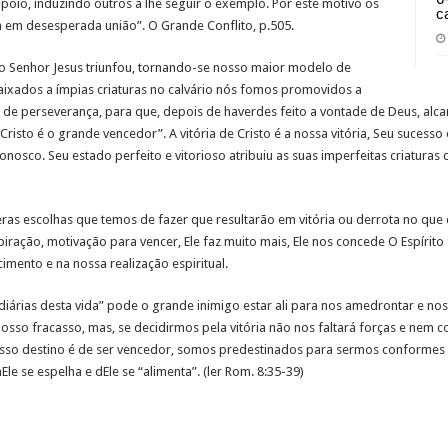
oio, induzindo outros a lhe seguir o exemplo. Por este motivo os
c
 em desesperada união”. O Grande Conflito, p.505.
 Senhor Jesus triunfou, tornando-se nosso maior modelo de
baixados a ímpias criaturas no calvário nós fomos promovidos a
 de perseverança, para que, depois de haverdes feito a vontade de Deus, alca
risto é o grande vencedor”. A vitória de Cristo é a nossa vitória, Seu sucess
onosco. Seu estado perfeito e vitorioso atribuiu as suas imperfeitas criaturas
escolhas que temos de fazer que resultarão em vitória ou derrota no que diz 
ração, motivação para vencer, Ele faz muito mais, Ele nos concede O Espírit
imento e na nossa realização espiritual.
árias desta vida” pode o grande inimigo estar ali para nos amedrontar e nos 
nosso fracasso, mas, se decidirmos pela vitória não nos faltará forças e nem 
nosso destino é de ser vencedor, somos predestinados para sermos conformes
le se espelha e dEle se “alimenta”. (ler Rom. 8:35-39)