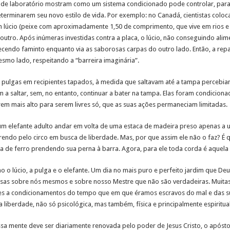
s de laboratório mostram como um sistema condicionado pode controlar, pa
eterminarem seu novo estilo de vida. Por exemplo: no Canadá, cientistas col
 lúcio (peixe com aproximadamente 1,50 de comprimento, que vive em rios e 
tro. Após inúmeras investidas contra a placa, o lúcio, não conseguindo alime
ecendo faminto enquanto via as saborosas carpas do outro lado. Então, a repart
smo lado, respeitando a “barreira imaginária”.
 pulgas em recipientes tapados, à medida que saltavam até a tampa percebia
a saltar, sem, no entanto, continuar a bater na tampa. Elas foram condicionad
em mais alto para serem livres só, que as suas ações permaneciam limitadas.
m elefante adulto andar em volta de uma estaca de madeira preso apenas a um
rrendo pelo circo em busca de liberdade. Mas, por que assim ele não o faz? É 
a de ferro prendendo sua perna à barra. Agora, para ele toda corda é aquela 
 o lúcio, a pulga e o elefante. Um dia no mais puro e perfeito jardim que Deus
as sobre nós mesmos e sobre nosso Mestre que não são verdadeiras. Muitas 
s a condicionamentos do tempo que em que éramos escravos do mal e das sua
 liberdade, não só psicológica, mas também, física e principalmente espiritual
ssa mente deve ser diariamente renovada pelo poder de Jesus Cristo, o apósto