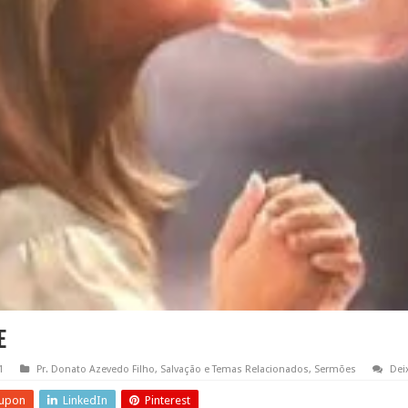
e
1
Pr. Donato Azevedo Filho
,
Salvação e Temas Relacionados
,
Sermões
Dei
upon
LinkedIn
Pinterest