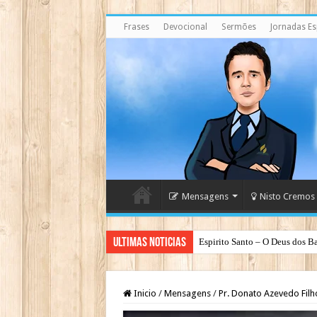
Frases
Devocional
Sermões
Jornadas Esp
Mensagens
Nisto Cremos
Ultimas Noticias
Espirito Santo – O Deus dos Ba
Inicio
/
Mensagens
/
Pr. Donato Azevedo Filh