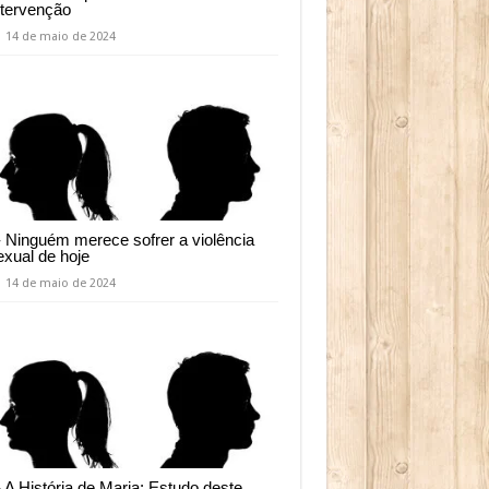
ntervenção
14 de maio de 2024
- Ninguém merece sofrer a violência
exual de hoje
14 de maio de 2024
- A História de Maria: Estudo deste