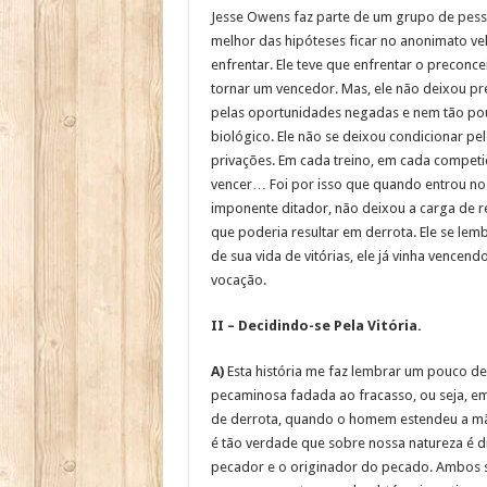
Jesse Owens faz parte de um grupo de pess
melhor das hipóteses ficar no anonimato vel
enfrentar. Ele teve que enfrentar o preconce
tornar um vencedor. Mas, ele não deixou pr
pelas oportunidades negadas e nem tão pou
biológico. Ele não se deixou condicionar pe
privações. Em cada treino, em cada competiç
vencer… Foi por isso que quando entrou no e
imponente ditador, não deixou a carga de 
que poderia resultar em derrota. Ele se lemb
de sua vida de vitórias, ele já vinha vencen
vocação.
II – Decidindo-se Pela Vitória.
A)
Esta história me faz lembrar um pouco de
pecaminosa fadada ao fracasso, ou seja, e
de derrota, quando o homem estendeu a mão
é tão verdade que sobre nossa natureza é d
pecador e o originador do pecado. Ambos s