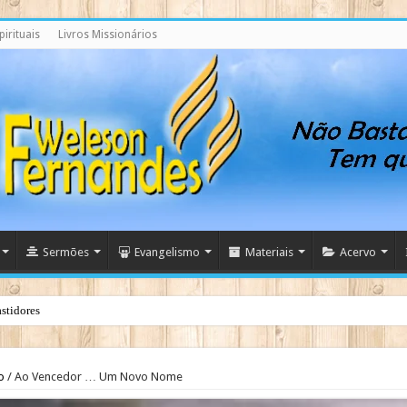
irituais
Livros Missionários
Sermões
Evangelismo
Materiais
Acervo
stidores
o
/
Ao Vencedor … Um Novo Nome