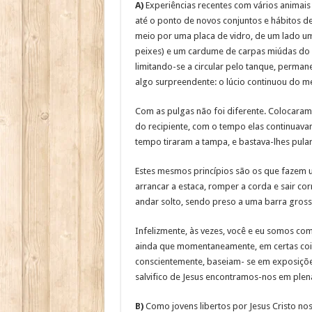
A)
Experiências recentes com vários animai
até o ponto de novos conjuntos e hábitos d
meio por uma placa de vidro, de um lado um
peixes) e um cardume de carpas miúdas do ou
limitando-se a circular pelo tanque, perman
algo surpreendente: o lúcio continuou do me
Com as pulgas não foi diferente. Colocaram
do recipiente, com o tempo elas continuavam 
tempo tiraram a tampa, e bastava-lhes pular
Estes mesmos princípios são os que fazem u
arrancar a estaca, romper a corda e sair co
andar solto, sendo preso a uma barra gross
Infelizmente, às vezes, você e eu somos como
ainda que momentaneamente, em certas cois
conscientemente, baseiam- se em exposiçõe
salvifico de Jesus encontramos-nos em plena
B)
Como jovens libertos por Jesus Cristo no