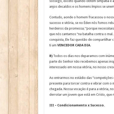
sossego, exceto quando obtém simpatia e ap
anjos decaídos e os homens ímpios se unem
Contudo, aonde o homem fracassou o nosso
sucesso e vitória, se no Éden nós fomos re
herdeiros da promessa; “porque necessitais
que nós cantamos “na batalha contra o mal. C
conquista, Ele faz questão de compartilhar c
ti um
VENCEDOR CADA DIA
.
B)
Todos os dias nos deparamos com inúmeras 
parte do Senhor não recebemos apenas inspi
interessado em nossa vitória, no nosso cresc
Ao entrarmos no estádio das “competições di
presente para torcer contra e vibrar com o 
chegada. Nossa vocação é para a vitória, 
derrotar um jovem que está em Cristo, que nE
III – Condicionamento x Sucesso.