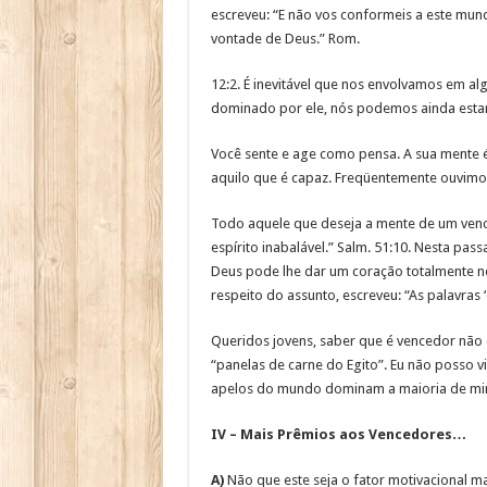
escreveu: “E não vos conformeis a este mun
vontade de Deus.” Rom.
12:2. É inevitável que nos envolvamos em al
dominado por ele, nós podemos ainda estar a
Você sente e age como pensa. A sua mente é 
aquilo que é capaz. Freqüentemente ouvimo
Todo aquele que deseja a mente de um venc
espírito inabalável.” Salm. 51:10. Nesta p
Deus pode lhe dar um coração totalmente no
respeito do assunto, escreveu: “As palavras
Queridos jovens, saber que é vencedor não é
“panelas de carne do Egito”. Eu não posso v
apelos do mundo dominam a maioria de mi
IV – Mais Prêmios aos Vencedores…
A)
Não que este seja o fator motivacional ma