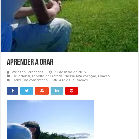
Aprender a orar
Weleson Fernandes
21 de maio de 2015
Devocional
,
Espirito de Profecia
,
Nossa Alta Vocação
,
Oração
Deixe um comentário
432 Visualizações