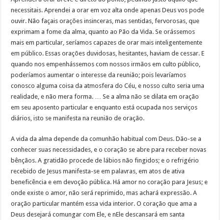
necessitais. Aprendei a orar em voz alta onde apenas Deus vos pode
ouvir. Não façais orações insinceras, mas sentidas, fervorosas, que
exprimam a fome da alma, quanto ao Pão da Vida. Se orássemos
mais em particular, seríamos capazes de orar mais inteligentemente
em público.
Essas orações duvidosas, hesitantes, haviam de cessar. E
quando nos empenhássemos com nossos irmãos em culto público,
poderíamos aumentar o interesse da reunião; pois levaríamos
conosco alguma coisa da atmosfera do Céu, e nosso culto seria uma
realidade, e não mera forma. … Se a alma não se dilata em oração
em seu aposento particular e enquanto está ocupada nos serviços
diários, isto se manifesta na reunião de oração.
A vida da alma depende da comunhão habitual com Deus. Dão-se a
conhecer suas necessidades, e o coração se abre para receber novas
bênçãos. A gratidão procede de lábios não fingidos; e o refrigério
recebido de Jesus manifesta-se em palavras, em atos de ativa
beneficência e em devoção pública. Há amor no coração para Jesus; e
onde existe o amor, não será reprimido, mas achará expressão. A
oração particular mantém essa vida interior. O coração que ama a
Deus desejará comungar com Ele, e nEle descansará em santa