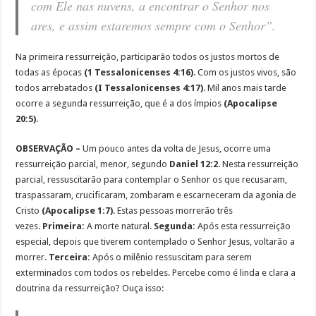
com Ele nas nuvens, a encontrar o Senhor nos
ares, e assim estaremos sempre com o Senhor”.
Na primeira ressurreição, participarão todos os justos mortos de
todas as épocas
(1 Tessalonicenses 4:16)
. Com os justos vivos, são
todos arrebatados
(I Tessalonicenses 4:17)
. Mil anos mais tarde
ocorre a segunda ressurreição, que é a dos ímpios
(Apocalipse
20:5)
.
OBSERVAÇÃO –
Um pouco antes da volta de Jesus, ocorre uma
ressurreição parcial, menor, segundo
Daniel 12:2
. Nesta ressurreição
parcial, ressuscitarão para contemplar o Senhor os que recusaram,
traspassaram, crucificaram, zombaram e escarneceram da agonia de
Cristo
(Apocalipse 1:7)
. Estas pessoas morrerão três
vezes.
Primeira:
A morte natural.
Segunda:
Após esta ressurreição
especial, depois que tiverem contemplado o Senhor Jesus, voltarão a
morrer.
Terceira:
Após o milênio ressuscitam para serem
exterminados com todos os rebeldes. Percebe como é linda e clara a
doutrina da ressurreição? Ouça isso: