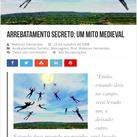
Arrebatamento Secreto: Um Mito Medieval
Weleson Fernandes
23 de outubro de 2008
Arrebatamento Secreto
,
Mensagens
,
Prof. Weleson Fernandes
Deixe um comentário
663 Visualizações
“Então,
estando dois
no campo,
será levado
um, e
deixado
outro.
Estando duas moendo no moinho, será levada