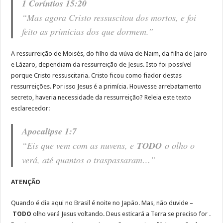
1 Coríntios 15:20
“Mas agora Cristo ressuscitou dos mortos, e foi
feito as primícias dos que dormem.”
A ressurreição de Moisés, do filho da viúva de Naim, da filha de Jairo
e Lázaro, dependiam da ressurreição de Jesus. Isto foi possível
porque Cristo ressuscitaria. Cristo ficou como fiador destas
ressurreições. Por isso Jesus é a primícia. Houvesse arrebatamento
secreto, haveria necessidade da ressurreição? Releia este texto
esclarecedor:
Apocalipse 1:7
“Eis que vem com as nuvens, e
TODO
o olho o
verá, até quantos o traspassaram…”
ATENÇÃO
Quando é dia aqui no Brasil é noite no Japão. Mas, não duvide –
TODO
olho verá Jesus voltando. Deus esticará a Terra se preciso for .