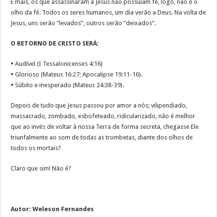
E mais, os que assassinaram a Jesus não possuiam fé, logo, não é o
olho da fé. Todos os seres humanos, um dia verão a Deus. Na volta de
Jesus, uns serão “levados”, outros serão “deixados”.
O RETORNO DE CRISTO SERÁ:
•
Audível (I Tessalonicenses 4:16)
•
Glorioso (Mateus 16:27; Apocalipse 19:11-16).
•
Súbito e inesperado (Mateus 24:38-39).
Depois de tudo que Jesus passou por amor a nós; vilipendiado,
massacrado, zombado, esbofeteado, ridicularizado, não é melhor
que ao invés de voltar à nossa Terra de forma secreta, chegasse Ele
triunfalmente ao som de todas as trombetas, diante dos olhos de
todos os mortais?
Claro que sim! Não é?
Autor: Weleson Fernandes