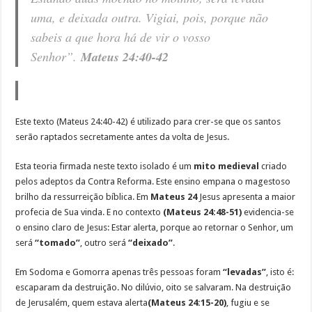
uma, e deixada outra. Vigiai, pois, porque não
sabeis a que hora há de vir o vosso
Senhor”.
Mateus 24:40-42
Este texto (Mateus 24:40-42) é utilizado para crer-se que os santos
serão raptados secretamente antes da volta de Jesus.
Esta teoria firmada neste texto isolado é um
mito medieval
criado
pelos adeptos da Contra Reforma. Este ensino empana o magestoso
brilho da ressurreição bíblica. Em
Mateus 24
Jesus apresenta a maior
profecia de Sua vinda. E no contexto
(Mateus 24:48-51)
evidencia-se
o ensino claro de Jesus: Estar alerta, porque ao retornar o Senhor, um
será
“tomado”
, outro será
“deixado”
.
Em Sodoma e Gomorra apenas três pessoas foram
“levadas”
, isto é:
escaparam da destruição. No dilúvio, oito se salvaram. Na destruição
de Jerusalém, quem estava alerta
(Mateus 24:15-20)
, fugiu e se