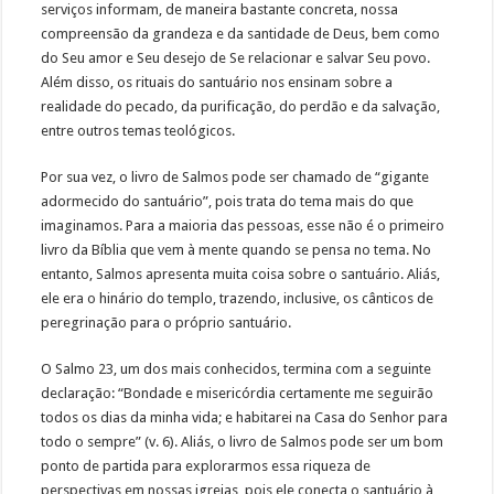
serviços informam, de maneira bastante concreta, nossa
compreensão da grandeza e da santidade de Deus, bem como
do Seu amor e Seu desejo de Se relacionar e salvar Seu povo.
Além disso, os rituais do santuário nos ensinam sobre a
realidade do pecado, da purificação, do perdão e da salvação,
entre outros temas teológicos.
Por sua vez, o livro de Salmos pode ser chamado de “gigante
adormecido do santuário”, pois trata do tema mais do que
imaginamos. Para a maioria das pessoas, esse não é o primeiro
livro da Bíblia que vem à mente quando se pensa no tema. No
entanto, Salmos apresenta muita coisa sobre o santuário. Aliás,
ele era o hinário do templo, trazendo, inclusive, os cânticos de
peregrinação para o próprio santuário.
O Salmo 23, um dos mais conhecidos, termina com a seguinte
declaração: “Bondade e misericórdia certamente me seguirão
todos os dias da minha vida; e habitarei na Casa do Senhor para
todo o sempre” (v. 6). Aliás, o livro de Salmos pode ser um bom
ponto de partida para explorarmos essa riqueza de
perspectivas em nossas igrejas, pois ele conecta o santuário à