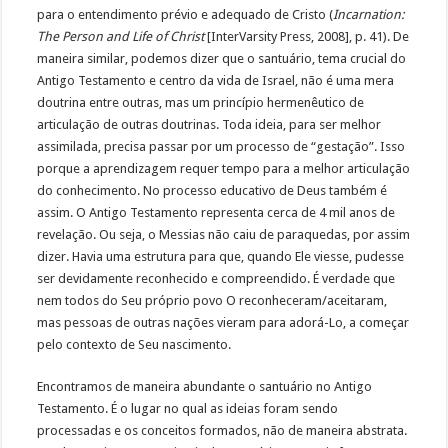
para o entendimento prévio e adequado de Cristo (
Incarnation:
The Person and Life of Christ
[InterVarsity Press, 2008], p. 41). De
maneira similar, podemos dizer que o santuário, tema crucial do
Antigo Testamento e centro da vida de Israel, não é uma mera
doutrina entre outras, mas um princípio hermenêutico de
articulação de outras doutrinas. Toda ideia, para ser melhor
assimilada, precisa passar por um processo de “gestação”. Isso
porque a aprendizagem requer tempo para a melhor articulação
do conhecimento. No processo educativo de Deus também é
assim. O Antigo Testamento representa cerca de 4 mil anos de
revelação. Ou seja, o Messias não caiu de paraquedas, por assim
dizer. Havia uma estrutura para que, quando Ele viesse, pudesse
ser devidamente reconhecido e compreendido. É verdade que
nem todos do Seu próprio povo O reconheceram/aceitaram,
mas pessoas de outras nações vieram para adorá-Lo, a começar
pelo contexto de Seu nascimento.
Encontramos de maneira abundante o santuário no Antigo
Testamento. É o lugar no qual as ideias foram sendo
processadas e os conceitos formados, não de maneira abstrata.