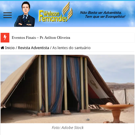
Eventos Finais – Pr. Arilton Oliveira
Inicio
/
Revista Adventista
/
As lentes do santuário
Foto: Adobe Stock