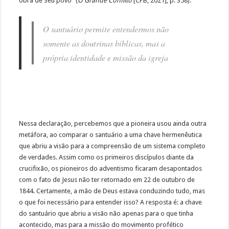
obra de Seu povo” (
O Grande Conflito
[CPB, 2021], p. 358).
O santuário permite entendermos não
somente as doutrinas bíblicas, mas a
própria identidade e missão da igreja
Nessa declaração, percebemos que a pioneira usou ainda outra
metáfora, ao comparar o santuário a uma chave hermenêutica
que abriu a visão para a compreensão de um sistema completo
de verdades. Assim como os primeiros discípulos diante da
crucifixão, os pioneiros do adventismo ficaram desapontados
com o fato de Jesus não ter retornado em 22 de outubro de
1844. Certamente, a mão de Deus estava conduzindo tudo, mas
o que foi necessário para entender isso? A resposta é: a chave
do santuário que abriu a visão não apenas para o que tinha
acontecido, mas para a missão do movimento profético