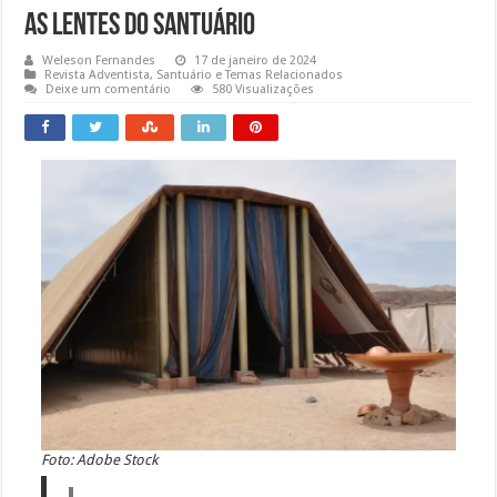
As lentes do santuário
Weleson Fernandes
17 de janeiro de 2024
Revista Adventista
,
Santuário e Temas Relacionados
Deixe um comentário
580 Visualizações
Foto: Adobe Stock