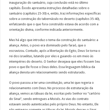
inauguração do santuário, cuja conclusão está no último
capítulo. Êxodo apresenta instruções detalhadas sobre o
santuário (capítulos 25-30) e, então, traz informações específicas
sobre a construção do tabernáculo no deserto (capítulos 35-40),
enfatizando que o que fora construído estava de acordo com a
orientação divina, conforme indicada anteriormente.
Mas há algo que introduz o tema da construção do santuário: a
aliança. Antes, o povo era dominado pelo faraó, que o
escravizou. Contudo, após a libertação do Egito, Deus Se torna o
rei dos israelitas, lutando por eles e guiando-os em meio às
intempéries do deserto. O Senhor desejava que eles fossem Seu
povo e que Ele fosse o Deus deles. Essa linguagem bíblica da
aliança denota um relacionamento sendo estruturado.
O povo passou a ter uma constituição, uma lei que regeria o
relacionamento com Deus. No processo de estruturação da
aliança, vemos as tábuas da lei, escritas pelo Senhor no “cartório
do Sinai”, sendo entregues a Moisés. As vias do contrato
estavam sendo autenticadas pelo próprio Deus. No entanto, Ele
não entregou somente as tábuas da lei. Moisés desceu o Sinai