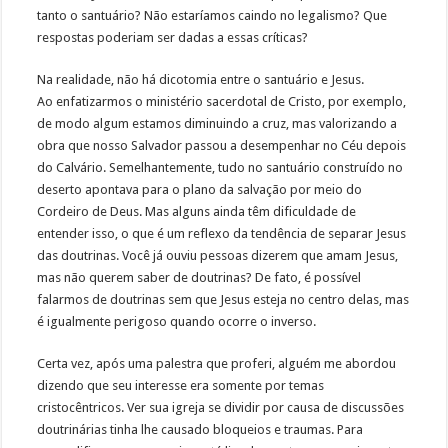
tanto o santuário? Não estaríamos caindo no legalismo? Que
respostas poderiam ser dadas a essas críticas?
Na realidade, não há dicotomia entre o santuário e Jesus.
Ao enfatizarmos o ministério sacerdotal de Cristo, por exemplo,
de modo algum estamos diminuindo a cruz, mas valorizando a
obra que nosso Salvador passou a desempenhar no Céu depois
do Calvário. Semelhantemente, tudo no santuário construído no
deserto apontava para o plano da salvação por meio do
Cordeiro de Deus. Mas alguns ainda têm dificuldade de
entender isso, o que é um reflexo da tendência de separar Jesus
das doutrinas. Você já ouviu pessoas dizerem que amam Jesus,
mas não querem saber de doutrinas? De fato, é possível
falarmos de doutrinas sem que Jesus esteja no centro delas, mas
é igualmente perigoso quando ocorre o inverso.
Certa vez, após uma palestra que proferi, alguém me abordou
dizendo que seu interesse era somente por temas
cristocêntricos. Ver sua igreja se dividir por causa de discussões
doutrinárias tinha lhe causado bloqueios e traumas. Para