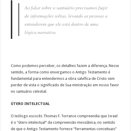
Ao falar sobre o santuário precisamos fugir
de informações soltas, levando as pessoas a
entenderem que ele está dentro de uma
lógica narrativa
Como podemos perceber, os detalhes fazem a diferença. Nesse
sentido, a forma como enxergamos o Antigo Testamento é
fundamental para entendermos a obra salvífica de Cristo sem
perder de vista o significado de Sua ministração em nosso favor
no santuário celestial.
ÚTERO INTELECTUAL
O teólogo escocês Thomas F. Torrance compreendia que Israel
é o “útero intelectual” da compreensão messiânica, no sentido
de que o Antigo Testa­mento fornece “ferramentas conceituais”