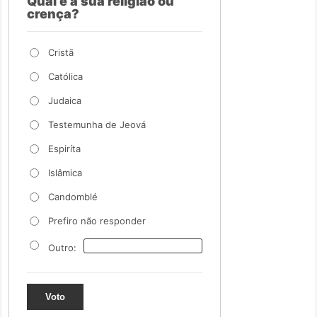
Qual é a sua religião ou
crença?
Cristã
Católica
Judaica
Testemunha de Jeová
Espiríta
Islâmica
Candomblé
Prefiro não responder
Outro:
Voto