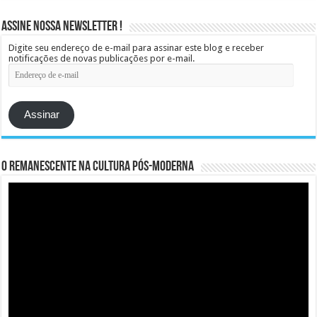
Assine Nossa Newsletter !
Digite seu endereço de e-mail para assinar este blog e receber
notificações de novas publicações por e-mail.
Endereço
de
e-
mail
Assinar
O remanescente na cultura pós-moderna