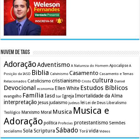
Nuvem de Tags
Adoração
Adventismo
Apocalipse
A Natureza do Homem
A
Biblia
Casamento
Calvinismo
Casamento e Temas
Posição da IASD
cultura
cristianismo
Catolicismo
Relacionados
Cristo
Daniel
Devocional
Estudos Bíblicos
Ellen White
economia
Família
Iasd
Imortalidade da Alma
Igreja
evangelho
Icar
interpretação
Jesus
judaismo
lei
Lei de Deus
judeus
Liberalismo
Musica e
Musica
Marxismo
Moral
Teológico
Adoração
protestantismo
política
Sermões
Profecias
Sábado
Sola Scriptura
vida
Torá
socialismo
Videos