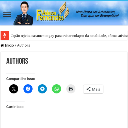
Japão rejeita casamento gay para evitar colapso da natalidade, afirma ativis
Inicio
/
Authors
Authors
Compartilhe isso:
Mais
Curtir isso: