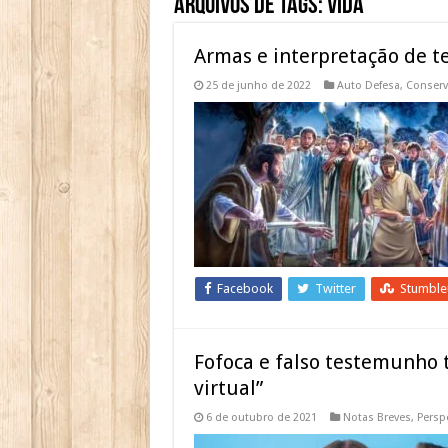
Arquivos de Tags:
vida
Armas e interpretação de t
25 de junho de 2022
Auto Defesa
,
Conser
Facebook
Twitter
Stumbl
Fofoca e falso testemunho
virtual”
6 de outubro de 2021
Notas Breves
,
Perspe