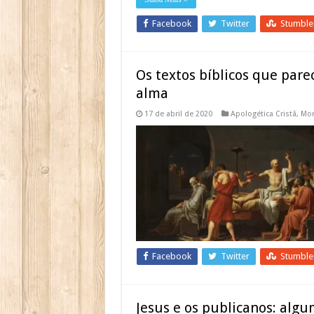
Facebook
Twitter
Stumbl
Os textos bíblicos que pare
alma
17 de abril de 2020
Apologética Cristã
,
Mor
Facebook
Twitter
Stumbl
Jesus e os publicanos: algu