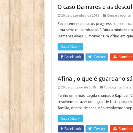
O caso Damares e as descul
20 de dezembro de 2018
Conservadorism
Recentemente, muitos progressistas em suas r
uma série de zombarias à futura ministra do
Damares Alves. O motivo? Um vídeo em que 
Saiba Mais »
Facebook
Twitter
Stumbl
Afinal, o que é guardar o s
29 de outubro de 2018
Apologética Cristã
Tenho um irmão caçula chamado Raphael. Cer
resolvemos fazer uma grande festa para ele
família, dentro de casa, nós resolvemos se
Saiba Mais »
Facebook
Twitter
Stumbl