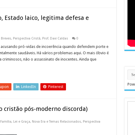
 Estado laico, legitima defesa e
 Breves
,
Perspectiva Cristã
,
Prof. Davi Caldas
0
s acusando pró-vidas de incoerência quando defendem porte e
talmente saudáveis. Há vários problemas aqui. O mais óbvio é
 criminosos, não o assassinato de inocentes. Ainda que
Pow
eupon
LinkedIn
Pinterest
o cristão pós-moderno discorda)
,
Família
,
Lei e Graça
,
Nova Era e Temas Relacionados
,
Perspectiva