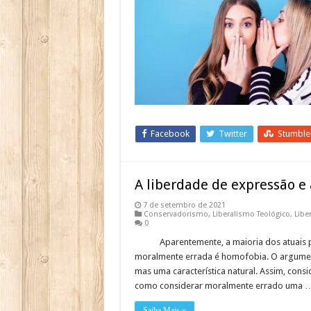
Facebook
Twitter
Stumbl
A liberdade de expressão 
7 de setembro de 2021
Conservadorismo
,
Liberalismo Teológico
,
Libe
0
Aparentemente, a maioria dos atuais pro
moralmente errada é homofobia. O argument
mas uma característica natural. Assim, con
como considerar moralmente errado uma 
Saiba Mais »