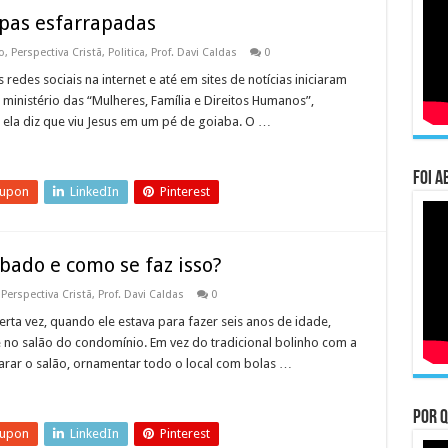
pas esfarrapadas
o
,
Perspectiva Cristã
,
Politica
,
Prof. Davi Caldas
0
edes sociais na internet e até em sites de notícias iniciaram
 ministério das “Mulheres, Família e Direitos Humanos”,
ela diz que viu Jesus em um pé de goiaba. O …
Foi a
eupon
LinkedIn
Pinterest
ábado e como se faz isso?
,
Perspectiva Cristã
,
Prof. Davi Caldas
0
ta vez, quando ele estava para fazer seis anos de idade,
 no salão do condomínio. Em vez do tradicional bolinho com a
parar o salão, ornamentar todo o local com bolas …
Por q
eupon
LinkedIn
Pinterest