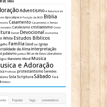
m de Tags
doração
Adventismo
A Natureza do
Biblia
Apocalipse
mem
A Posição da IASD
Casamento
inismo
Casamento e Temas
cristianismo
Catolicismo
cionados
Cristo
ltura
Devocional
Daniel
economia
Estudos Bíblicos
en White
Família
Iasd
Igreja
gelho
Icar
interpretação
rtalidade da Alma
us
judaismo
lei
Lei de Deus
judeus
Liberalismo
Musica
Marxismo
Moral
ógico
usica e Adoração
protestantismo
tica
Sermões
Profecias
Sábado
Sola Scriptura
Torá
alismo
a
Videos
ente
Popular
Tags
comentários