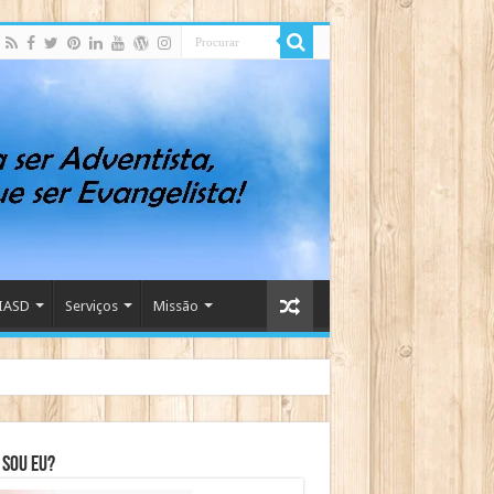
IASD
Serviços
Missão
sou eu?