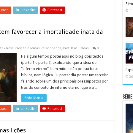
Séri
eupon
LinkedIn
Pinterest
11
cem favorecer a imortalidade inata da
te - Ressurreição e Temas Relacionados
,
Prof. Davi Caldas
0
Há algum tempo postei aqui no blog dois textos
(parte 1 e parte 2) explicando que a ideia de
“inferno eterno” é um mito e não possui base
Espi
bíblica, nem lógica. Eu pretendia postar um terceiro
26
falando sobre um dos principais pressupostos por
trás do conceito de inferno eterno, que é a …
Série
Saiba Mais »
eupon
LinkedIn
Pinterest
mas lições