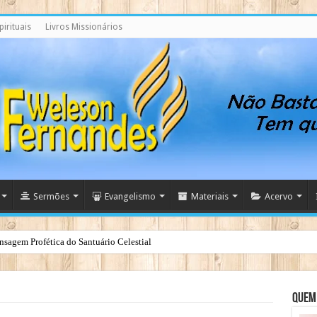
irituais
Livros Missionários
Sermões
Evangelismo
Materiais
Acervo
nsagem Profética do Santuário Celestial
Quem 