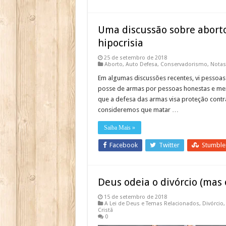
Uma discussão sobre aborto,
hipocrisia
25 de setembro de 2018
Aborto
,
Auto Defesa
,
Conservadorismo
,
Notas
Em algumas discussões recentes, vi pessoa
posse de armas por pessoas honestas e men
que a defesa das armas visa proteção contra
consideremos que matar …
Saiba Mais »
Facebook
Twitter
Stumbl
Deus odeia o divórcio (mas 
15 de setembro de 2018
A Lei de Deus e Temas Relacionados
,
Divórcio
Cristã
0