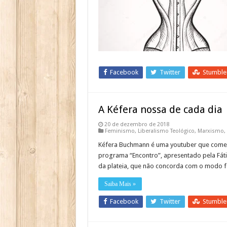
Facebook
Twitter
Stumbl
A Kéfera nossa de cada dia
20 de dezembro de 2018
Feminismo
,
Liberalismo Teológico
,
Marxismo
,
Kéfera Buchmann é uma youtuber que coment
programa “Encontro”, apresentado pela Fát
da plateia, que não concorda com o modo fe
Saiba Mais »
Facebook
Twitter
Stumbl