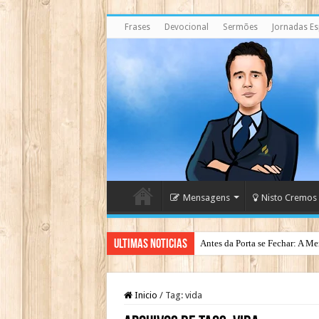
Frases
Devocional
Sermões
Jornadas Esp
Mensagens
Nisto Cremos
Ultimas Noticias
Antes da Porta se Fechar: A Me
Inicio
/
Tag:
vida