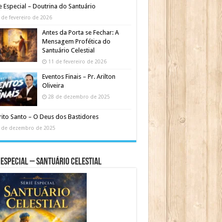
e Especial – Doutrina do Santuário
 de fevereiro de 2026
Antes da Porta se Fechar: A
Mensagem Profética do
Santuário Celestial
11 de fevereiro de 2026
Eventos Finais – Pr. Arilton
Oliveira
28 de dezembro de 2025
rito Santo – O Deus dos Bastidores
 de dezembro de 2025
 Especial – Santuário Celestial