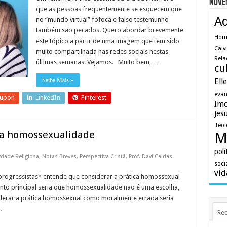
Nuve
que as pessoas frequentemente se esquecem que
A
no “mundo virtual” fofoca e falso testemunho
também são pecados. Quero abordar brevemente
Ho
este tópico a partir de uma imagem que tem sido
Calv
muito compartilhada nas redes sociais nestas
Rela
últimas semanas. Vejamos. Muito bem, …
cu
Saiba Mais »
Ell
evan
eupon
LinkedIn
Pinterest
Imo
Jes
Teol
e a homossexualidade
M
polí
rdade Religiosa
,
Notas Breves
,
Perspectiva Cristã
,
Prof. Davi Caldas
soci
vid
gressistas* entende que considerar a prática homossexual
o principal seria que homossexualidade não é uma escolha,
siderar a prática homossexual como moralmente errada seria
…
Rec