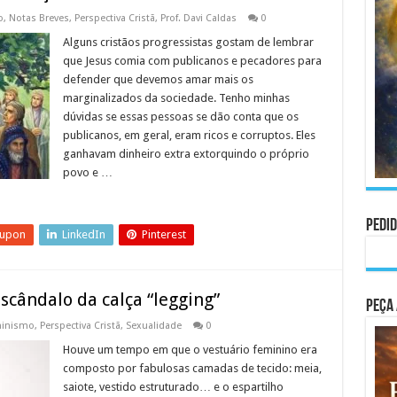
o
,
Notas Breves
,
Perspectiva Cristã
,
Prof. Davi Caldas
0
Alguns cristãos progressistas gostam de lembrar
que Jesus comia com publicanos e pecadores para
defender que devemos amar mais os
marginalizados da sociedade. Tenho minhas
dúvidas se essas pessoas se dão conta que os
publicanos, em geral, eram ricos e corruptos. Eles
ganhavam dinheiro extra extorquindo o próprio
povo e …
Pedid
eupon
LinkedIn
Pinterest
escândalo da calça “legging”
Peça 
inismo
,
Perspectiva Cristã
,
Sexualidade
0
Houve um tempo em que o vestuário feminino era
composto por fabulosas camadas de tecido: meia,
saiote, vestido estruturado… e o espartilho