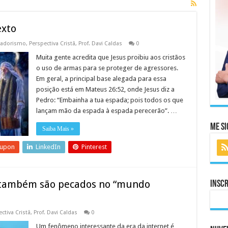
exto
vadorismo
,
Perspectiva Cristã
,
Prof. Davi Caldas
0
Muita gente acredita que Jesus proibiu aos cristãos
o uso de armas para se proteger de agressores.
Em geral, a principal base alegada para essa
posição está em Mateus 26:52, onde Jesus diz a
Pedro: “Embainha a tua espada; pois todos os que
lançam mão da espada à espada perecerão”. …
Me Si
Saiba Mais »
eupon
LinkedIn
Pinterest
 também são pecados no “mundo
Inscr
ctiva Cristã
,
Prof. Davi Caldas
0
Um fenômeno interessante da era da internet é