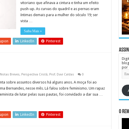
vitoriano que afinava a cintura e tinha um efeito
push-up. As curvas do quadril e as pernas eram
íntimas demais para a mulher do século 19; ser
vista …
Saiba Mais »
eupon
LinkedIn
Pinterest
Assin
Digi
blog
por 
End
Notas Breves
,
Perspectiva Cristã
,
Prof. Davi Caldas
0
de
e-
a sobre assuntos diversos há alguns anos. A moça foi ao
mail
ima Bernandes, nesse mês. Lá falou sobre feminismo. Um rapaz
minista de lutar pelas suas pautas, foi convidado a dar sua …
O re
eupon
LinkedIn
Pinterest