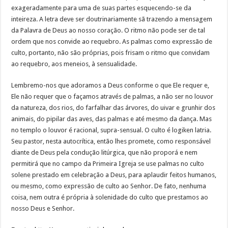
exageradamente para uma de suas partes esquecendo-se da
inteireza. A letra deve ser doutrinariamente sã trazendo a mensagem
da Palavra de Deus ao nosso coração. O ritmo não pode ser de tal
ordem que nos convide ao requebro. As palmas como expressão de
culto, portanto, não são próprias, pois frisam o ritmo que convidam
ao requebro, aos meneios, à sensualidade.
Lembremo-nos que adoramos a Deus conforme o que Ele requer e,
Ele não requer que o façamos através de palmas, a não ser no louvor
da natureza, dos rios, do farfalhar das árvores, do uivar e grunhir dos
animais, do pipilar das aves, das palmas e até mesmo da dança. Mas
no templo o louvor é racional, supra-sensual. O culto é logiken latria.
Seu pastor, nesta autocrítica, então lhes promete, como responsável
diante de Deus pela condução litúrgica, que não proporá e nem
permitirá que no campo da Primeira Igreja se use palmas no culto
solene prestado em celebração a Deus, para aplaudir feitos humanos,
ou mesmo, como expressão de culto ao Senhor. De fato, nenhuma
coisa, nem outra é própria à solenidade do culto que prestamos ao
nosso Deus e Senhor.