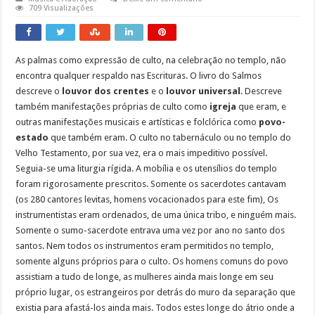
709 Visualizações
As palmas como expressão de culto, na celebração no templo, não
encontra qualquer respaldo nas Escrituras. O livro do Salmos
descreve o
louvor dos crentes
e o
louvor universal
. Descreve
também manifestações próprias de culto como
igreja
que eram, e
outras manifestações musicais e artísticas e folclórica como
povo-
estado
que também eram. O culto no tabernáculo ou no templo do
Velho Testamento, por sua vez, era o mais impeditivo possível.
Seguia-se uma liturgia rígida. A mobília e os utensílios do templo
foram rigorosamente prescritos. Somente os sacerdotes cantavam
(os 280 cantores levitas, homens vocacionados para este fim), Os
instrumentistas eram ordenados, de uma única tribo, e ninguém mais.
Somente o sumo-sacerdote entrava uma vez por ano no santo dos
santos. Nem todos os instrumentos eram permitidos no templo,
somente alguns próprios para o culto. Os homens comuns do povo
assistiam a tudo de longe, as mulheres ainda mais longe em seu
próprio lugar, os estrangeiros por detrás do muro da separação que
existia para afastá-los ainda mais. Todos estes longe do átrio onde a