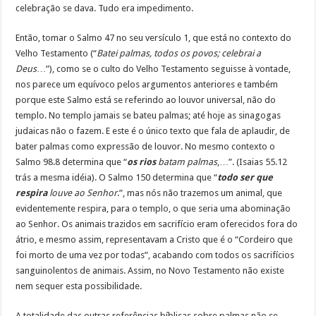
celebração se dava. Tudo era impedimento.
Então, tomar o Salmo 47 no seu versículo 1, que está no contexto do
Velho Testamento (“
Batei palmas, todos os povos; celebrai a
Deus
…”), como se o culto do Velho Testamento seguisse à vontade,
nos parece um equívoco pelos argumentos anteriores e também
porque este Salmo está se referindo ao louvor universal, não do
templo. No templo jamais se bateu palmas; até hoje as sinagogas
judaicas não o fazem. E este é o único texto que fala de aplaudir, de
bater palmas como expressão de louvor. No mesmo contexto o
Salmo 98.8 determina que “
os rios
batam palmas
,…”. (Isaias 55.12
trás a mesma idéia). O Salmo 150 determina que “
todo ser que
respira
louve ao Senhor
.”, mas nós não trazemos um animal, que
evidentemente respira, para o templo, o que seria uma abominação
ao Senhor. Os animais trazidos em sacrifício eram oferecidos fora do
átrio, e mesmo assim, representavam a Cristo que é o “Cordeiro que
foi morto de uma vez por todas”, acabando com todos os sacrifícios
sanguinolentos de animais. Assim, no Novo Testamento não existe
nem sequer esta possibilidade.
A totalidade das outras referências bíblicas sobre palmas não se