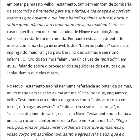
em bater palmas no Velho Testamento, também em tom de zombaria,
de asco:
“Não há remédio para a tua ferida; e tua chaga é incurável;
todos os que ouvirem a tua fama baterão palmas sobre ti; porque
sobre quem não passou continuamente a tua maldade?”
. Neste
caso específico encontramos a ruína de Nínive e a maldição que
sobre esta cidade foi derramada. Enquanto estava ela doente de
morte, com uma chaga incurável, todos “baterão palmas” sobre ela,
impingindo maior aflição pelo barulho das palmas e seu ritmo
infernal. O livro dos Salmos falam uma única vez de
“aplaudir”
, em
49.13, falando sobre o proceder dos seguidores dos estultos que
“aplaudem o que eles dizem.”
No Novo Testamento não há nenhuma referência ao bater de palmas,
muito menos em relação a uma atitude cúltica, por que, enquanto o
Velho Testamento era repleto de gestos como “colocar o rosto em
terra”, o “rasgar as vestes”, o “colocar cinza sobre a cabeça”, o
“vestir-se de pano de saco”, etc. etc, o Novo Testamento nos chama a
um culto racional conforme orienta Paulo em Romanos 12.1
: “Rogo-
vos, pois, irmãos, pelas misericórdias de Deus que apresenteis o
vosso corpo em sacrifício vivo, santo e agradável a Deus, que é o