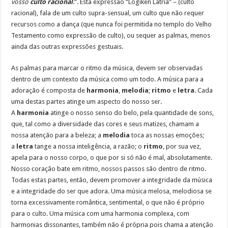
vosso
culto racional
.
“. Esta expressão “Logiken Latria” – (culto
racional), fala de um culto supra-sensual, um culto que não requer
recursos como a dança (que nunca foi permitida no templo do Velho
Testamento como expressão de culto), ou sequer as palmas, menos
ainda das outras expressões gestuais.
As palmas para marcar o ritmo da música, devem ser observadas
dentro de um contexto da música como um todo. A música para a
adoração é composta de
harmonia
,
melodia
;
ritmo
e
letra
. Cada
uma destas partes atinge um aspecto do nosso ser.
A
harmonia
atinge o nosso senso do belo, pela quantidade de sons,
que, tal como a diversidade das cores e seus matizes, chamam a
nossa atenção para a beleza; a
melodia
toca as nossas emoções;
a
letra
tange a nossa inteligência, a razão; o
ritmo
, por sua vez,
apela para o nosso corpo, o que por si só não é mal, absolutamente.
Nosso coração bate em ritmo, nossos passos são dentro de ritmo.
Todas estas partes, então, devem promover a integridade da música
e a integridade do ser que adora. Uma música melosa, melodiosa se
torna excessivamente romântica, sentimental, o que não é próprio
para o culto. Uma música com uma harmonia complexa, com
harmonias dissonantes, também não é própria pois chama a atenção