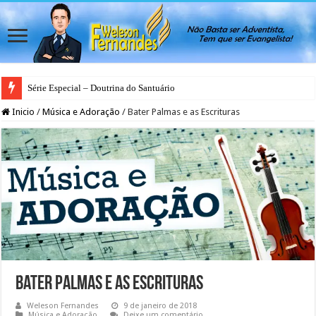
Série Especial – Doutrina do Santuário
Inicio
/
Música e Adoração
/
Bater Palmas e as Escrituras
Bater Palmas e as Escrituras
Weleson Fernandes
9 de janeiro de 2018
Música e Adoração
Deixe um comentário