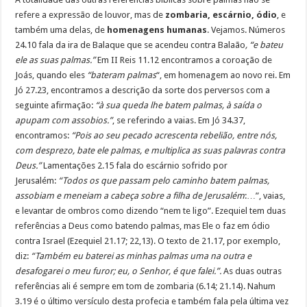
refere a expressão de louvor, mas de
zombaria, escárnio, ódio
, e
também uma delas, de
homenagens humanas
. Vejamos. Números
24.10 fala da ira de Balaque que se acendeu contra Balaão
, “e bateu
ele as suas palmas.”
Em II Reis 11.12 encontramos a coroação de
Joás, quando eles
“bateram palmas
“, em homenagem ao novo rei. Em
Jó 27.23, encontramos a descrição da sorte dos perversos com a
seguinte afirmação:
“à sua queda lhe batem palmas, à saída o
apupam com assobios.”
, se referindo a vaias. Em Jó 34.37,
encontramos:
“Pois ao seu pecado acrescenta rebelião, entre nós,
com desprezo, bate ele palmas, e multiplica as suas palavras contra
Deus.”
Lamentações 2.15 fala do escárnio sofrido por
Jerusalém:
“Todos os que passam pelo caminho batem palmas,
assobiam e meneiam a cabeça sobre a filha de Jerusalém
:…”, vaias,
e levantar de ombros como dizendo “nem te ligo”. Ezequiel tem duas
referências a Deus como batendo palmas, mas Ele o faz em ódio
contra Israel (Ezequiel 21.17; 22,13). O texto de 21.17, por exemplo,
diz:
“Também eu baterei as minhas palmas uma na outra e
desafogarei o meu furor; eu, o Senhor, é que falei.”.
As duas outras
referências ali é sempre em tom de zombaria (6.14; 21.14). Nahum
3.19 é o último versículo desta profecia e também fala pela última vez