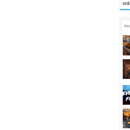
vid
Rec