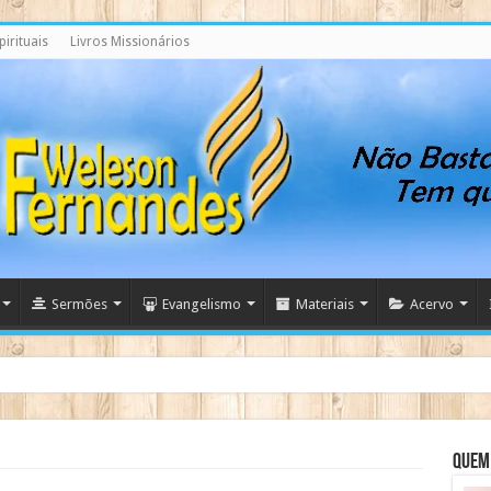
irituais
Livros Missionários
Sermões
Evangelismo
Materiais
Acervo
a evitar colapso da natalidade, afirma ativista
Quem 