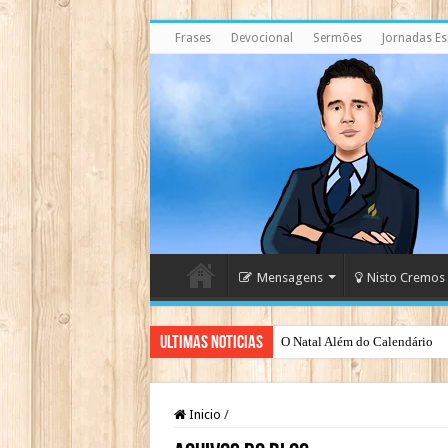
Frases
Devocional
Sermões
Jornadas Esp
Mensagens
Nisto Cremos
Ultimas Noticias
Japão rejeita casamento gay par
Inicio
/