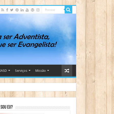
IASD
Serviços
Missão
sou eu?