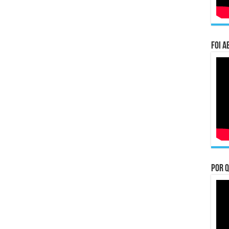
Foi a
Por q