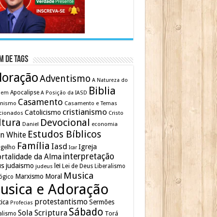
m de Tags
doração
Adventismo
A Natureza do
Biblia
Apocalipse
mem
A Posição da IASD
Casamento
inismo
Casamento e Temas
cristianismo
Catolicismo
cionados
Cristo
ltura
Devocional
Daniel
economia
Estudos Bíblicos
en White
Família
Iasd
Igreja
gelho
Icar
interpretação
rtalidade da Alma
us
judaismo
lei
Lei de Deus
judeus
Liberalismo
Musica
Marxismo
Moral
ógico
usica e Adoração
protestantismo
tica
Sermões
Profecias
Sábado
Sola Scriptura
Torá
alismo