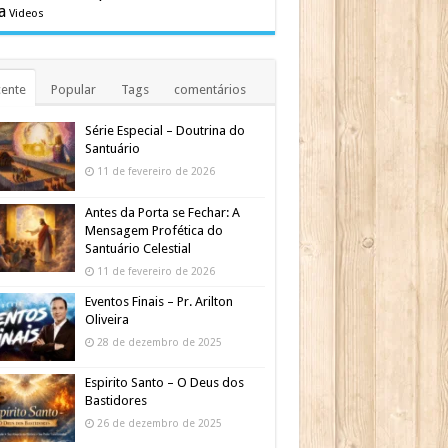
a
Videos
ente
Popular
Tags
comentários
Série Especial – Doutrina do
Santuário
11 de fevereiro de 2026
Antes da Porta se Fechar: A
Mensagem Profética do
Santuário Celestial
11 de fevereiro de 2026
Eventos Finais – Pr. Arilton
Oliveira
28 de dezembro de 2025
Espirito Santo – O Deus dos
Bastidores
26 de dezembro de 2025