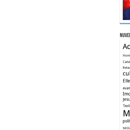
Nuve
A
Ho
Calv
Rela
cu
Ell
evan
Imo
Jes
Teol
M
polí
soci