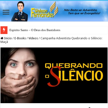
Espirito Santo – O Deus dos Bastidores
Inicio
/
E-Books
/
Videos
/
Campanha Adventista Quebrando o Silêncio:
Maçã