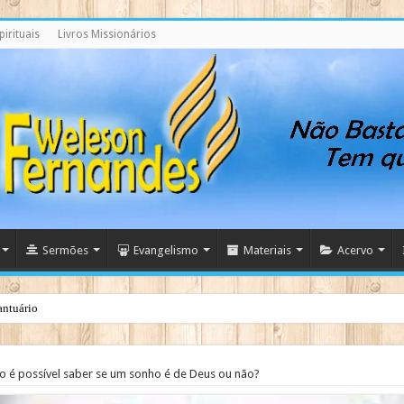
irituais
Livros Missionários
Sermões
Evangelismo
Materiais
Acervo
antuário
 é possível saber se um sonho é de Deus ou não?