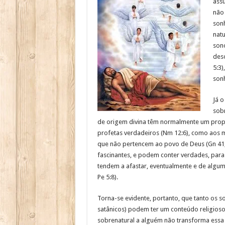
assu
não 
son
natu
son
deso
5:3)
sonh
Já 
sobr
de origem divina têm normalmente um propó
profetas verdadeiros (Nm 12:6), como aos 
que não pertencem ao povo de Deus (Gn 41; 
fascinantes, e podem conter verdades, para
tendem a afastar, eventualmente e de alguma
Pe 5:8).
Torna-se evidente, portanto, que tanto os s
satânicos) podem ter um conteúdo religioso
sobrenatural a alguém não transforma essa