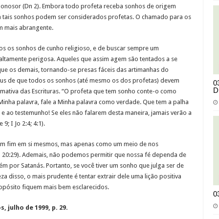
donosor (Dn 2). Embora todo profeta receba sonhos de origem
m tais sonhos podem ser considerados profetas. O chamado para os
em mais abrangente.
dos os sonhos de cunho religioso, e de buscar sempre um
é altamente perigosa. Aqueles que assim agem são tentados a se
que os demais, tornando-se presas fáceis das artimanhas do
eus de que todos os sonhos (até mesmo os dos profetas) devem
0
D
ativa das Escrituras. “O profeta que tem sonho conte-o como
inha palavra, fale a Minha palavra como verdade. Que tem a palha
lei e ao testemunho! Se eles não falarem desta maneira, jamais verão a
9; I Jo 2:4; 4:1).
um fim em si mesmos, mas apenas como um meio de nos
Jo 20:29). Ademais, não podemos permitir que nossa fé dependa de
m por Satanás. Portanto, se você tiver um sonho que julga ser de
a disso, o mais prudente é tentar extrair dele uma lição positiva
ropósito fiquem mais bem esclarecidos.
0
 julho de 1999, p. 29.