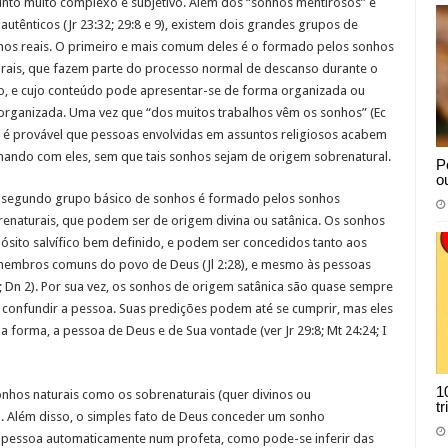
nto muito complexo e subjetivo. Além dos “sonhos mentirosos” e
autênticos (Jr 23:32; 29:8 e 9), existem dois grandes grupos de
hos reais. O primeiro e mais comum deles é o formado pelos sonhos
rais, que fazem parte do processo normal de descanso durante o
o, e cujo conteúdo pode apresentar-se de forma organizada ou
rganizada. Uma vez que “dos muitos trabalhos vêm os sonhos” (Ec
, é provável que pessoas envolvidas em assuntos religiosos acabem
ando com eles, sem que tais sonhos sejam de origem sobrenatural.
P
o
o segundo grupo básico de sonhos é formado pelos sonhos
enaturais, que podem ser de origem divina ou satânica. Os sonhos
sito salvífico bem definido, e podem ser concedidos tanto aos
membros comuns do povo de Deus (Jl 2:28), e mesmo às pessoas
Dn 2). Por sua vez, os sonhos de origem satânica são quase sempre
 confundir a pessoa. Suas predições podem até se cumprir, mas eles
 forma, a pessoa de Deus e de Sua vontade (ver Jr 29:8; Mt 24:24; I
1
onhos naturais como os sobrenaturais (quer divinos ou
t
. Além disso, o simples fato de Deus conceder um sonho
 pessoa automaticamente num profeta, como pode-se inferir das