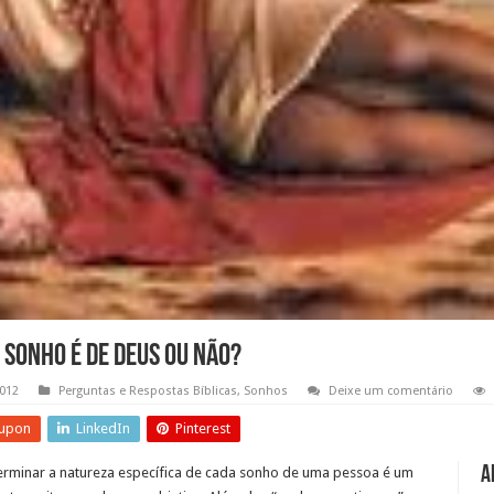
 sonho é de Deus ou não?
2012
Perguntas e Respostas Bíblicas
,
Sonhos
Deixe um comentário
upon
LinkedIn
Pinterest
A
erminar a natureza específica de cada sonho de uma pessoa é um