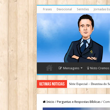
Frases
Devocional
Sermões
Jornadas Esp
Mensagens
Nisto Cremos
Ultimas Noticias
Série Especial – Doutrina do S
Inicio
/
Perguntas e Respostas Bíblicas
/
Como